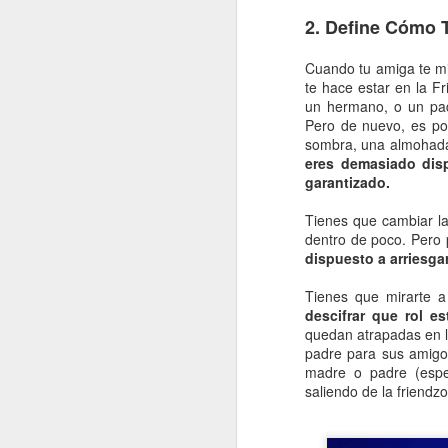
2. Define Cómo 
fo
Cuando tu amiga te m
C
te hace estar en la Fr
un hermano, o un pad
De
Pero de nuevo, es po
mo
sombra, una almohada
a
eres demasiado dis
pe
garantizado.
J
Tienes que cambiar l
dentro de poco. Pero 
Un
dispuesto a arriesga
a
i
Tienes que mirarte a
c
descifrar que rol e
ba
quedan atrapadas en la
po
padre para sus amigo
madre o padre (espe
D
saliendo de la friendz
J