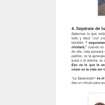
El
de
a 
El
4. Sepárate de t
ex
Sabemos lo que estás 
fu
todo y decir "¡no! ¡n
ra
también. Y
seguramen
olvidará,"
cuando en r
de ella, más pensará 
D
padres, no la aprecias
entra y la admira, te
Eso es lo que la se
es
cómo es la vida sin t
po
m
"La Separación"
es el
das un minuto para qu
Hi
El
mi
u
D