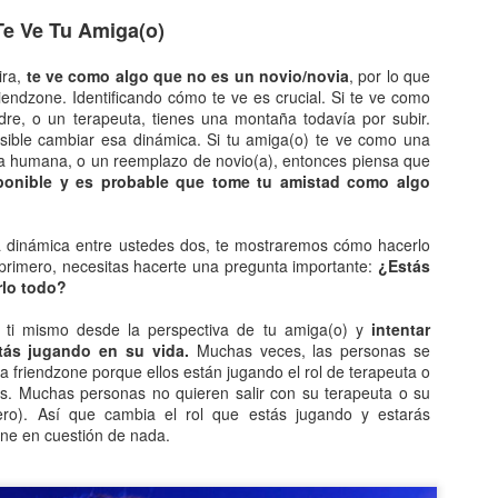
diaria alberga un buen número de personajes de cómic que ya
Te Ve Tu Amiga(o)
rman parte de nuestro acervo cultural.
ira,
te ve como algo que no es un novio/novia
, por lo que
omo esta estructurado.
iendzone. Identificando cómo te ve es crucial. Si te ve como
re, o un terapeuta, tienes una montaña todavía por subir.
sde el punto de vista de la narratología, el cómic constituye una
sible cambiar esa dinámica. Si tu amiga(o) te ve como una
dalidad de la narrativa que se expresa en un soporte gráfico,
 humana, o un reemplazo de novio(a), entonces piensa que
compañado o no de un texto verbal. Para asignar a cada personaje su
ponible
y es probable que tome tu amistad como algo
nsamiento o una parte del diálogo.
Los cometas: un espectáculo que puede ofrecer el
AN
3
cielo.
a dinámica entre ustedes dos, te mostraremos cómo hacerlo
primero, necesitas hacerte una pregunta importante:
¿Estás
o de los espectáculos más bellos qué ofrecen los cielos es el de los
rlo todo?
stros con cola que surgen de vez en cuando, muchas veces de forma
nesperada. Sin embargo, aunque tiene proporciones gigantescas, los
 ti mismo desde la perspectiva de tu amiga(o) y
intentar
ometas están formados por muy poca materia. Son de densidad
stás jugando en su vida.
Muchas veces, las personas se
jísima y, habitualmente, son astros de escaso brillo, difuminados y
 friendzone porque ellos están jugando el rol de terapeuta o
co luminosos. Babinet los llamó la nada visible.
s. Muchas personas no quieren salir con su terapeuta o su
ro). Así que cambia el rol que estás jugando y estarás
esde la antigüedad.
one en cuestión de nada.
El desarrollo del comercio.
AN
2