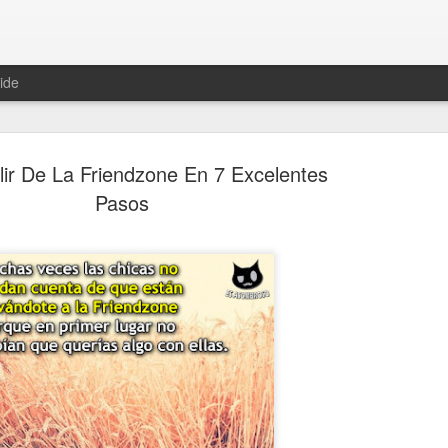
ide
ir De La Friendzone En 7 Excelentes
Pasos
Hablemos 
JAN
12
del univer
Fue Nicolás Copérnico quie
teoría del heliocentrismo. S
universo y es la tierra la qu
La concepción del universo