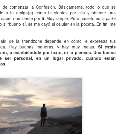
30
Se llama combustibles fósiles aquellas materias primas
de comenzar la Confesión. Básicamente, todo lo que se
empleadas en combustión que se han formado a partir de las
rle a tu amiga(o) cómo te sientes por ella y obtener una
antas y otros organismos vivos que existieron en tiempos remotos en
saber qué siente por ti. Muy simple. Pero hacerlo es la parte
 tierra. El carbón en todas sus variedades el petróleo y el gas natural
o si "bueno sí, se me cayó el celular en la poceta. En fin, me
n formas distintas de presentarse estos productos.
 carbón, el lignito y la turba, tiene su origen en los restos orgánicos
alir de la friendzone depende en cómo le expresas tus
 árboles y plantas de bosque que se hundieron en el agua de
miga. Hay buenas maneras, y hay muy malas.
Si estás
antano.
fono, o escribiéndole por texto, ni lo pienses. Una buena
e ser personal, en un lugar privado, cuando están
El color un espectro visible.
EC
os.
29
El hecho de que puedas observar el color cualquier objeto se
debe al estímulo que ejercen la luz sobre la retina. Lo que somos
paces de ver depende tanto de la composición espectral de la luz
e ilumina un cuerpo como de la naturaleza de este.
ntre todos los atributos de objetos que podemos observar hay uno
talmente subjetivo, el color. Podría afirmarse que el concepto de color
tegra otros tres: la cantidad de luz incidente el tono y la saturación.
El colonialismo, fenómeno conocido desde la
EC