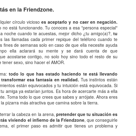
queda electrizado. Su carga eléctrica experimentan una
distribución hasta llegar a una situación de equilibrio. Aquellos
tás en la Friendzone.
erpos que permite la libre circulación de las cargas en su seno se
enominan conductores.
quier círculo vicioso
es aceptarlo y no caer en negación.
 no está funcionando. Tu conoces a esa "persona especial"
 naturaleza eléctrica de la materia.
da noche cuando te acuestas, mejor dicho ¿tu amigo(a)?,
tu
as las llamadas cada primer repique del teléfono cuando te
tus fines de semanas solo en caso de que ella necesite ayuda
empo ella aclarará su mente y se dará cuenta de que
ue acostarse contigo, no solo hoy sino todo el resto de su
El comunismo una doctrina política.
AN
e tener sexo, sino hacer el AMOR.
5
El comunismo, desarrollado a partir del marxismo en el siglo XIX,
tuvo una gran importancia en la conformación del mundo en el
lema:
todo lo que has estado haciendo te está llevando
iglo XX, aunque hoy se encuentra en decadencia.
transformar esa fantasía en realidad.
Tus instintos están
mientos están equivocados y tu intuición está equivocada. Si
 teoría del comunismo postula el logro de una sociedad igualitaria y
y tu amiga ya estarían juntos. Es hora de acercarte más a ella
n clases, donde la riqueza se reparta de forma equitativa entre todos
te. Toma todo lo que crees que sabes y arrójate. Ahora eres
s seres humanos llegando incluso a la abolición de la propiedad
 la pizarra más atractiva que camina sobre la tierra.
ivada. Estas ideas se encuentran presentes en todo tipo de utopías a
 largo de la historia.
terrar la cabeza en la arena,
pretender que tu situación es
tás viviendo el infierno de la Friendzone
, que conseguirle
lema, el primer paso es admitir que tienes un problema y
¿Qué sabes sobre los cómic?
AN
4
En el cine, los dibujos animados, las revistas y aún la prensa