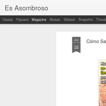
Es Asombroso
Classic
Flipcard
Magazine
Mosaic
Sidebar
Snapshot
Timesl
Cómo Sal
JUL
22