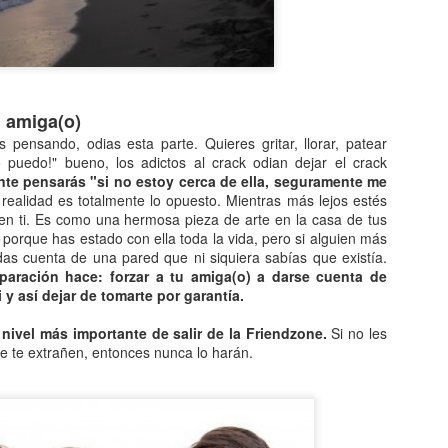
28
antigüedad.
 colonialismo, conocido desde la antigüedad, experimentó un
sarrollo a partir del siglo XV. Llevo la presencia y el dominio europeo
gran parte del planeta.
 colonialismo se puede considerar el soporte ideológico de una
u amiga(o)
pansión colonial. A su vez, sería el movimiento fundador de colonias
pensando, odias esta parte. Quieres gritar, llorar, patear
era del país de origen, generalmente en territorios ultramarinos por
o puedo!" bueno, los adictos al crack odian dejar el crack
zones económicas, políticas, sociales o religiosas.
te pensarás "si no estoy cerca de ella, seguramente me
ealidad es totalmente lo opuesto. Mientras más lejos estés
La historia de Cristóbal Colón.
en ti. Es como una hermosa pieza de arte en la casa de tus
EC
 porque has estado con ella toda la vida, pero si alguien más
27
Cristóbal Colón es en el visionario descubrió el continente
 das cuenta de una pared que ni siquiera sabías que existía.
americano a finales del siglo XV. Su hazaña da origen a una
paración hace: forzar a tu amiga(o) a darse cuenta de
pectacular expansión colonial Europea, pero el hombre que la hizo
i y así dejar de tomarte por garantía.
sible murió olvidado de los reyes a los que había entregado un nuevo
undo.
 nivel más importante de salir de la Friendzone.
Si no les
e te extrañen, entonces nunca lo harán.
storia.
 origen de Cristóbal Colón es oscura, posiblemente por obra de el
smo y su primer biógrafo, su hijo Hernando. Éste quería de simular
na procedencia humilde, dando pasos e hipótesis más o menos
Historia de Colombia.
EC