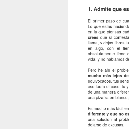
re
1. Admite que es
cu
d
El primer paso de cual
Lo que estás haciendo
La
en la que piensas ca
crees
que si contest
llama, y dejas libres 
en algo, con el ti
absolutamente tiene q
J
vida, y no hablamos d
Pero he ahí el prob
s
mucho más lejos de 
equivocados, tus senti
La
ese fuera el caso, tu 
si
de una manera diferen
lo
una pizarra en blanco,
pr
lo
Es mucho más fácil en
diferente y que no es
una solución al prob
J
dejarse de excusas.