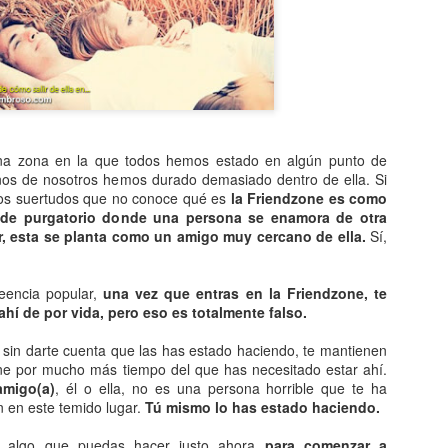
Entre los astrónomos del m
del universo con forma de
relacionada con exigencias d
esfera representaba para e
la armonía y la unidad unive
En el ámbito griego, se ace
es una esfera fija, ocupaba
inmensa estructura. A su alr
na zona en la que todos hemos estado en algún punto de
Estrellas y demás cuerpos 
nos de nosotros hemos durado demasiado dentro de ella. Si
os suertudos que no conoce qué es
la Friendzone es como
n de purgatorio donde una persona se enamora de otra
r, esta se planta como un amigo muy cercano de ella.
Sí,
eencia popular,
una vez que entras en la Friendzone, te
hí de por vida, pero eso es totalmente falso.
 sin darte cuenta que las has estado haciendo, te mantienen
ne por mucho más tiempo del que has necesitado estar ahí.
amigo(a)
, él o ella, no es una persona horrible que te ha
 en este temido lugar.
Tú mismo lo has estado haciendo.
y algo que puedas hacer justo ahora
para comenzar a