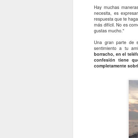
Hay muchas maneras 
necesita, es expresa
pl
respuesta que te haga 
la
más difícil. No es com
so
gustas mucho."
El
Una gran parte de s
de
sentimiento a tu a
p
borracho, en el telé
confesión tiene qu
D
completamente sobri
ca
qu
E
to
In
D