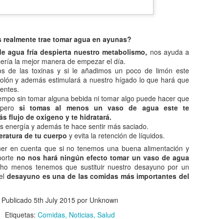
queda electrizado. Su carga eléctrica experimentan una
distribución hasta llegar a una situación de equilibrio. Aquellos
erpos que permite la libre circulación de las cargas en su seno se
enominan conductores.
s realmente trae tomar agua en ayunas?
 naturaleza eléctrica de la materia.
e agua fría despierta nuestro metabolismo,
nos ayuda a
sería la mejor manera de empezar el día.
os de las toxinas y si le añadimos un poco de limón este
colón y además estimulará a nuestro hígado lo que hará que
entes.
El comunismo una doctrina política.
AN
empo sin tomar alguna bebida ni tomar algo puede hacer que
5
El comunismo, desarrollado a partir del marxismo en el siglo XIX,
, pero
si tomas al menos un vaso de agua este te
tuvo una gran importancia en la conformación del mundo en el
s flujo de oxigeno y te hidratará.
iglo XX, aunque hoy se encuentra en decadencia.
s energía y además te hace sentir más saciado.
eratura de tu cuerpo
y evita la retención de líquidos.
 teoría del comunismo postula el logro de una sociedad igualitaria y
er en cuenta que si no tenemos una buena alimentación y
n clases, donde la riqueza se reparta de forma equitativa entre todos
porte
no nos hará ningún efecto tomar un vaso de agua
s seres humanos llegando incluso a la abolición de la propiedad
o menos tenemos que sustituir nuestro desayuno por un
ivada. Estas ideas se encuentran presentes en todo tipo de utopías a
el
desayuno es una de las comidas más importantes del
 largo de la historia.
Publicado
5th July 2015
por Unknown
¿Qué sabes sobre los cómic?
AN
4
Etiquetas:
Comidas
Noticias
Salud
En el cine, los dibujos animados, las revistas y aún la prensa