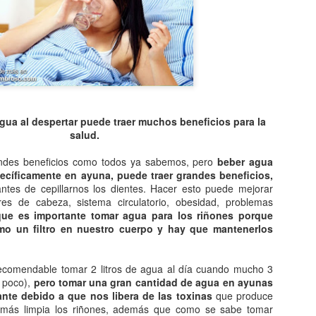
Entre los astrónomos del m
del universo con forma de
relacionada con exigencias d
esfera representaba para e
la armonía y la unidad unive
En el ámbito griego, se ace
es una esfera fija, ocupaba
inmensa estructura. A su alr
gua al despertar puede traer muchos beneficios para la
Estrellas y demás cuerpos 
salud.
andes beneficios como todos ya sabemos, pero
beber agua
ecíficamente en ayuna, puede traer grandes beneficios,
ntes de cepillarnos los dientes. Hacer esto puede mejorar
res de cabeza, sistema circulatorio, obesidad, problemas
que es importante tomar agua para los riñones porque
mo un filtro en nuestro cuerpo y hay que mantenerlos
ecomendable tomar 2 litros de agua al día cuando mucho 3
n poco),
pero tomar una gran cantidad de agua en ayunas
ante debido a que nos libera de las toxinas
que produce
emás limpia los riñones, además que como se sabe tomar