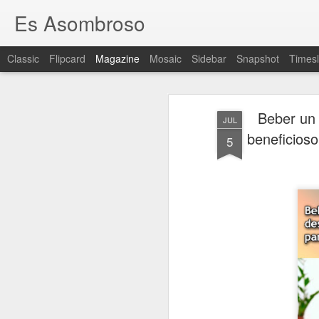
Es Asombroso
Classic
Flipcard
Magazine
Mosaic
Sidebar
Snapshot
Timesl
Beber un 
JUL
beneficioso
5