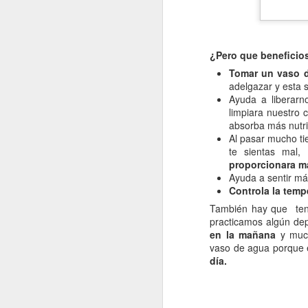
re
cu
d
¿Pero que beneficio
La
Tomar un vaso d
adelgazar y esta 
Ayuda a liberarn
limpiara nuestro 
absorba más nutri
J
Al pasar mucho ti
te sientas mal
proporcionara má
s
Ayuda a sentir má
Controla la temp
La
También hay que ten
si
practicamos algún de
lo
en la mañana
y much
pr
vaso de agua porque 
lo
día.
J