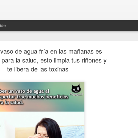
ide
vaso de agua fría en las mañanas es
 para la salud, esto limpia tus riñones y
te libera de las toxinas
Hablemos 
JAN
12
del univer
Fue Nicolás Copérnico quie
teoría del heliocentrismo. S
universo y es la tierra la qu
La concepción del universo