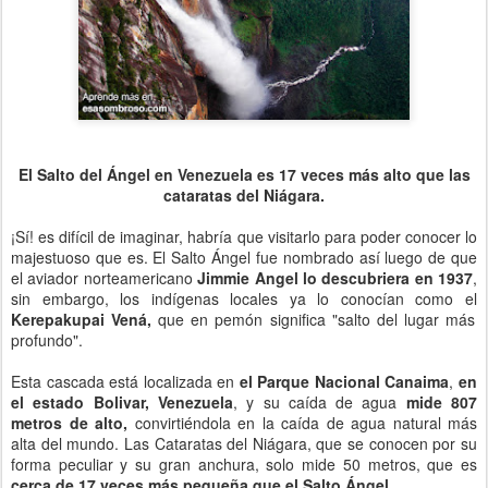
El Salto del Ángel en Venezuela es 17 veces más alto que las
cataratas del Niágara.
¡Sí! es difícil de imaginar, habría que visitarlo para poder conocer lo
majestuoso que es. El Salto Ángel fue nombrado así luego de que
el aviador norteamericano
Jimmie Angel lo descubriera en 1937
,
sin embargo, los indígenas locales ya lo conocían como el
Kerepakupai Vená,
que en pemón significa "salto del lugar más
profundo".
Esta cascada está localizada en
el Parque Nacional Canaima
,
en
el estado Bolivar, Venezuela
, y su caída de agua
mide 807
metros de alto,
convirtiéndola en la caída de agua natural más
alta del mundo. Las Cataratas del Niágara, que se conocen por su
forma peculiar y su gran anchura, solo mide 50 metros, que es
cerca de 17 veces más pequeña que el Salto Ángel.