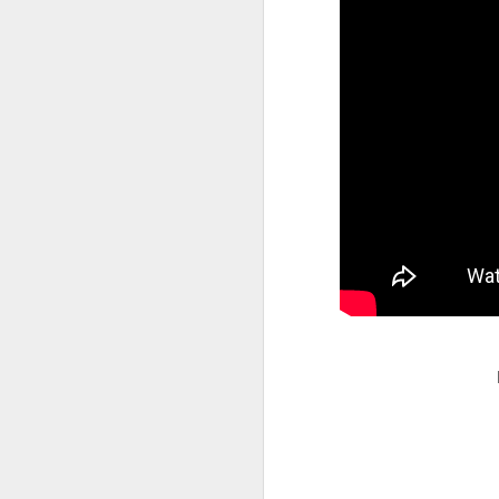
La contaminación: un
JAN
11
impacto ambiental de
la actualidad.
La contaminación en el desarrollo
alcanzado por la sociedad
moderna ha tenido como
consecuencia una severa
transformación del entorno natural
del hombre y un fuerte Impacto
J
medioambiental. La mejor defensa
del medio ambiente es el que
proporciona una normativa que
po
pretende respetar las leyes que
di
rigen el funcionamiento de la
de
naturaleza.
fu
mo
Vi
J