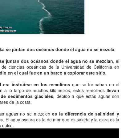
Entre los astrónomos del m
del universo con forma de
relacionada con exigencias d
esfera representaba para e
la armonía y la unidad unive
En el ámbito griego, se ace
es una esfera fija, ocupaba
inmensa estructura. A su alr
ska se juntan dos océanos donde el agua no se mezcla.
Estrellas y demás cuerpos 
se juntan dos océanos donde el agua no se mezclan
, el
 de ciencias oceánicas de la Universidad de California en
io en el cual fue en un barco a explorar este sitio.
l era instruirse en los remolinos
que se formaban en el
en a lo largo de muchos kilómetros, estos remolinos
llevan
de sedimentos glaciales,
debido a que estas aguas son
iares de la costa.
tas aguas no se mezclen
es la diferencia de salinidad y
as
. El agua oscura es la de mar que es salada y la clara es la
a dulce.