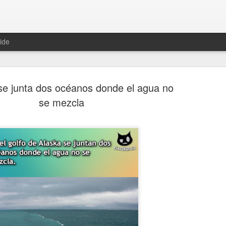
ide
se junta dos océanos donde el agua no
se mezcla
Hablemos 
JAN
12
del univer
Fue Nicolás Copérnico quie
teoría del heliocentrismo. S
universo y es la tierra la qu
La concepción del universo