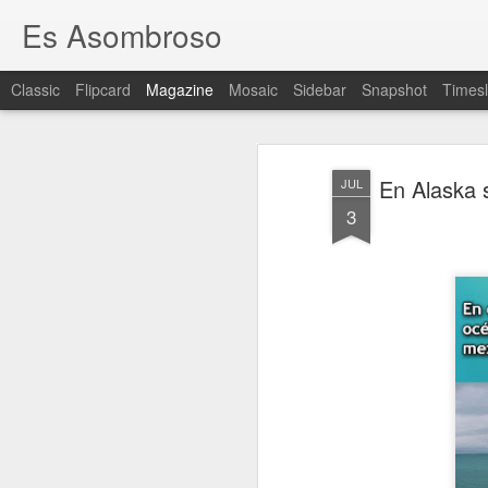
Es Asombroso
Classic
Flipcard
Magazine
Mosaic
Sidebar
Snapshot
Timesl
En Alaska 
JUL
3