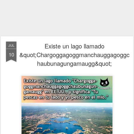
Existe un lago llamado
JUL
&quot;Chargoggagoggmanchauggagoggc
10
haubunagungamaugg&quot;