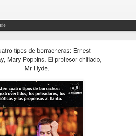
ide
atro tipos de borracheras: Ernest
, Mary Poppins, El profesor chiflado,
Mr Hyde.
Hablemos 
JAN
12
del univer
Fue Nicolás Copérnico quie
teoría del heliocentrismo. S
universo y es la tierra la qu
La concepción del universo