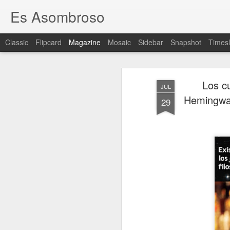
Es Asombroso
Classic
Flipcard
Magazine
Mosaic
Sidebar
Snapshot
Timesl
Los cu
JUL
Hemingway
29