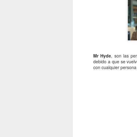
fo
C
De
mo
a
pe
Mr Hyde
, son las pe
J
debido a que se vuelv
con cualquier persona
Un
a
i
c
ba
po
D
J