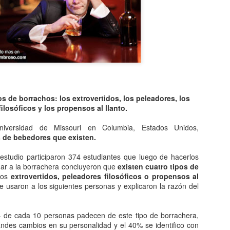
Entre los astrónomos del m
del universo con forma de
relacionada con exigencias d
esfera representaba para e
la armonía y la unidad unive
En el ámbito griego, se ace
es una esfera fija, ocupaba
inmensa estructura. A su alr
Estrellas y demás cuerpos 
pos de borrachos: los
extrovertidos, los peleadores, los
filosóficos y los propensos al llanto.
niversidad de Missouri en Columbia, Estados Unidos,
os de bebedores que existen.
estudio participaron 374 estudiantes que luego de hacerlos
egar a la borrachera concluyeron que
existen cuatro tipos de
los
extrovertidos, peleadores filosóficos o propensos al
 usaron a los siguientes personas y explicaron la razón del
 de cada 10 personas padecen de este tipo de borrachera,
andes cambios en su personalidad y el 40% se identifico con