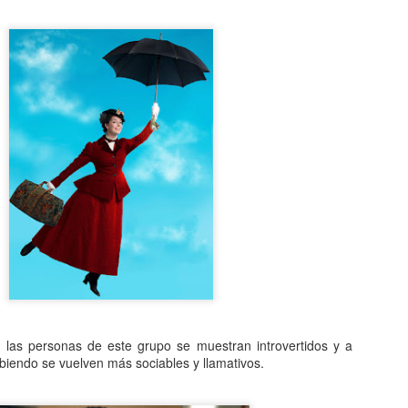
queda electrizado. Su carga eléctrica experimentan una
distribución hasta llegar a una situación de equilibrio. Aquellos
erpos que permite la libre circulación de las cargas en su seno se
enominan conductores.
 naturaleza eléctrica de la materia.
El comunismo una doctrina política.
AN
5
El comunismo, desarrollado a partir del marxismo en el siglo XIX,
tuvo una gran importancia en la conformación del mundo en el
iglo XX, aunque hoy se encuentra en decadencia.
 teoría del comunismo postula el logro de una sociedad igualitaria y
n clases, donde la riqueza se reparta de forma equitativa entre todos
s seres humanos llegando incluso a la abolición de la propiedad
ivada. Estas ideas se encuentran presentes en todo tipo de utopías a
 largo de la historia.
, las personas de este grupo se muestran introvertidos y a
iendo se vuelven más sociables y llamativos.
¿Qué sabes sobre los cómic?
AN
4
En el cine, los dibujos animados, las revistas y aún la prensa