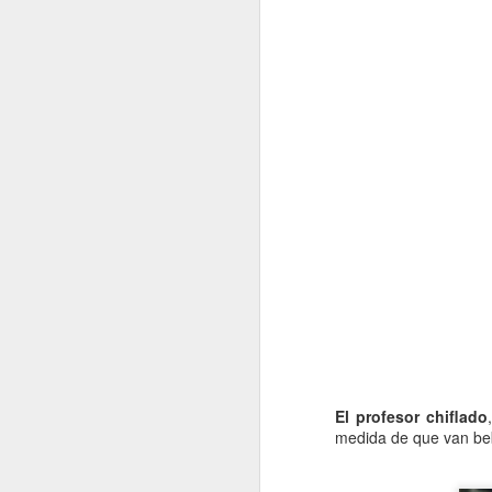
re
cu
d
La
J
s
La
si
lo
pr
lo
El profesor chiflado
medida de que van beb
J