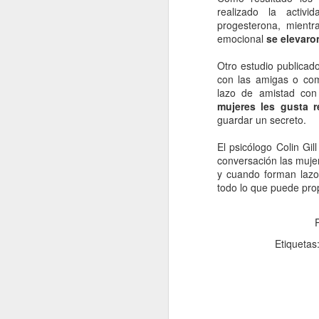
La contaminación: un
JAN
realizado la activ
11
impacto ambiental de
progesterona, mientr
emocional
se elevaro
la actualidad.
La contaminación en el desarrollo
Otro estudio publicado
alcanzado por la sociedad
con las amigas o com
moderna ha tenido como
lazo de amistad con
consecuencia una severa
mujeres les gusta re
transformación del entorno natural
guardar un secreto.
del hombre y un fuerte Impacto
J
medioambiental. La mejor defensa
El psicólogo Colin Gi
del medio ambiente es el que
conversación las mujer
proporciona una normativa que
po
y cuando forman lazos
pretende respetar las leyes que
di
todo lo que puede prop
rigen el funcionamiento de la
de
naturaleza.
fu
mo
Etiquetas
Vi
J