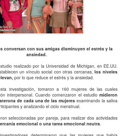
Entre los astrónomos del m
del universo con forma de
relacionada con exigencias d
esfera representaba para e
la armonía y la unidad unive
En el ámbito griego, se ace
es una esfera fija, ocupaba
inmensa estructura. A su alr
s conversan con sus amigas disminuyen el estrés y la
Estrellas y demás cuerpos 
ansiedad.
estudio realizado por la Universidad de Michigan, en EE.UU.
tablecen un vínculo social con otras cercanas,
los niveles
elevan,
por lo que reduce el estrés y la ansiedad.
esta investigación, tomaron a 160 mujeres de las cuales
ción interpersonal. Cuando comenzaron el estudio
midieron
esterona de cada una de las mujeres
examinando la saliva
ticipantes y analizando el ciclo menstrual.
ron seleccionadas por pareja, para realizar dos actividades
ercanía emocional o una tarea emocional neutra
.
investigadores determinaron que las mujeres que había