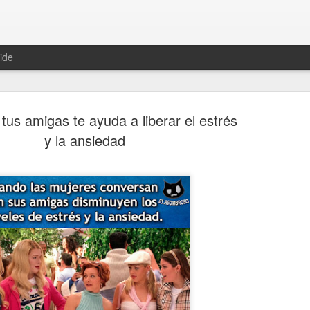
ide
tus amigas te ayuda a liberar el estrés
y la ansiedad
Hablemos 
JAN
12
del univer
Fue Nicolás Copérnico quie
teoría del heliocentrismo. S
universo y es la tierra la qu
La concepción del universo