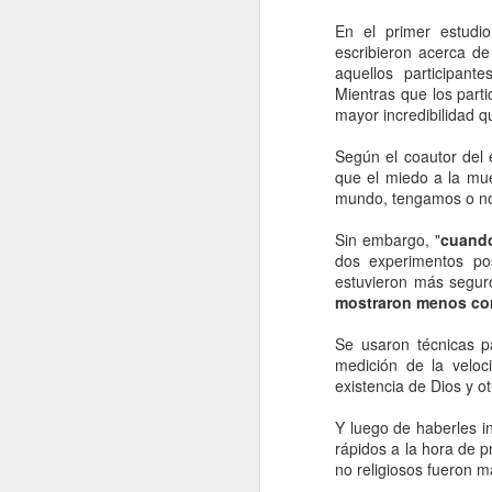
La contaminación: un
JAN
En el primer estudi
11
impacto ambiental de
escribieron acerca d
la actualidad.
aquellos participante
La contaminación en el desarrollo
Mientras que los parti
alcanzado por la sociedad
mayor incredibilidad qu
moderna ha tenido como
consecuencia una severa
Según el coautor del 
transformación del entorno natural
que el miedo a la mue
del hombre y un fuerte Impacto
mundo, tengamos o no 
J
medioambiental. La mejor defensa
del medio ambiente es el que
Sin embargo, "
cuando
proporciona una normativa que
dos experimentos pos
po
pretende respetar las leyes que
estuvieron más segur
di
rigen el funcionamiento de la
mostraron menos conf
de
naturaleza.
fu
Se usaron técnicas pa
mo
medición de la veloc
existencia de Dios y o
Vi
Y luego de haberles i
rápidos a la hora de p
J
no religiosos fueron m