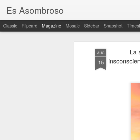
Es Asombroso
Classic
Flipcard
Magazine
Mosaic
Sidebar
Snapshot
Timesl
La 
AUG
insconscien
15