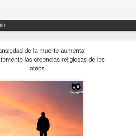
ide
ansiedad de la muerte aumenta
temente las creencias religiosas de los
ateos
Hablemos 
JAN
12
del univer
Fue Nicolás Copérnico quie
teoría del heliocentrismo. S
universo y es la tierra la qu
La concepción del universo