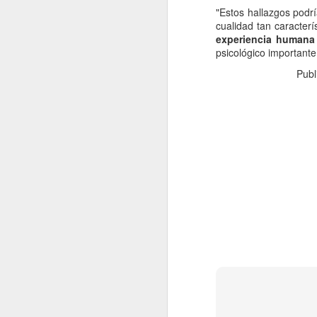
"Estos hallazgos podrí
re
cualidad tan caracter
cu
experiencia humana
d
psicológico importante
La
Publ
J
s
La
si
lo
pr
lo
J