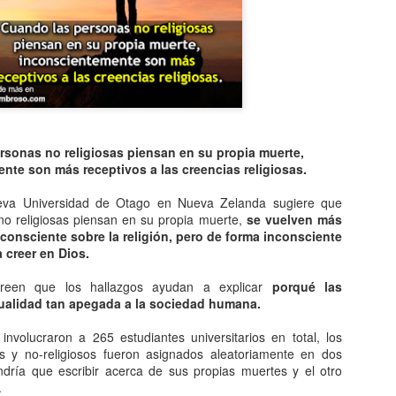
Entre los astrónomos del m
del universo con forma de
relacionada con exigencias d
esfera representaba para e
la armonía y la unidad unive
En el ámbito griego, se ace
es una esfera fija, ocupaba
inmensa estructura. A su alr
rsonas no religiosas piensan en su propia muerte,
Estrellas y demás cuerpos 
nte son más receptivos a las creencias religiosas.
eva Universidad de Otago en Nueva Zelanda sugiere que
o religiosas piensan en su propia muerte,
se vuelven más
consciente sobre la religión, pero de forma inconsciente
 creer en Dios.
creen que los hallazgos ayudan a explicar
porqué las
cualidad tan apegada a la sociedad humana.
involucraron a 265 estudiantes universitarios en total, los
sos y no-religiosos fueron asignados aleatoriamente en dos
dría que escribir acerca de sus propias muertes y el otro
.