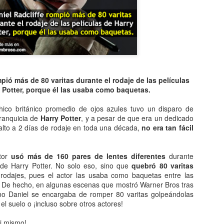
Entre los astrónomos del m
del universo con forma de
relacionada con exigencias d
esfera representaba para e
la armonía y la unidad unive
En el ámbito griego, se ace
es una esfera fija, ocupaba
inmensa estructura. A su alr
mpió más de 80 varitas durante el rodaje de las películas
Estrellas y demás cuerpos 
 Potter, porque él las usaba como baquetas.
chico británico promedio de ojos azules tuvo un disparo de
franquicia de
Harry Potter
, y a pesar de que era un dedicado
alto a 2 días de rodaje en toda una década,
no era tan fácil
tor
usó más de 160 pares de lentes diferentes
durante
 de Harry Potter. No solo eso, sino que
quebró 80 varitas
rodajes, pues el actor las usaba como baquetas entre las
 De hecho, en algunas escenas que mostró Warner Bros tras
o Daniel se encargaba de romper 80 varitas golpeándolas
el suelo o ¡incluso sobre otros actores!
ti mismo!