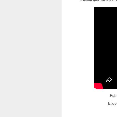
La contaminación: un
JAN
11
impacto ambiental de
la actualidad.
La contaminación en el desarrollo
alcanzado por la sociedad
moderna ha tenido como
consecuencia una severa
transformación del entorno natural
del hombre y un fuerte Impacto
J
medioambiental. La mejor defensa
del medio ambiente es el que
proporciona una normativa que
po
pretende respetar las leyes que
di
rigen el funcionamiento de la
de
naturaleza.
fu
mo
Vi
Pub
Etiqu
J