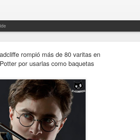
ide
adcliffe rompió más de 80 varitas en
Potter por usarlas como baquetas
Hablemos 
JAN
12
del univer
Fue Nicolás Copérnico quie
teoría del heliocentrismo. S
universo y es la tierra la qu
La concepción del universo