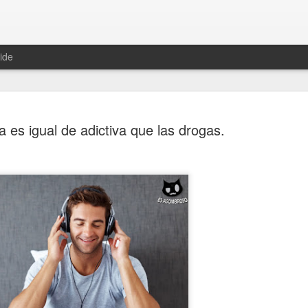
ide
 es igual de adictiva que las drogas.
Hablemos 
JAN
12
del univer
Fue Nicolás Copérnico quie
teoría del heliocentrismo. S
universo y es la tierra la qu
La concepción del universo