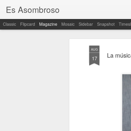
Es Asombroso
Classic
Flipcard
Magazine
Mosaic
Sidebar
Snapshot
Timesl
AUG
La música
17