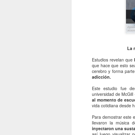
La 
Estudios revelan que
l
que hace que esto sea
cerebro y forma part
adicción.
Este estudio fue de
universidad de McGil
al momento de escu
vida cotidiana desde 
Para demostrar este e
llevaron la música 
inyectaron una susta
así luego visualizar 