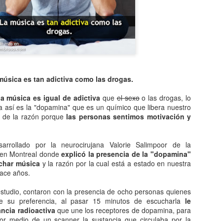
Entre los astrónomos del m
del universo con forma de
relacionada con exigencias d
esfera representaba para e
la armonía y la unidad unive
En el ámbito griego, se ace
es una esfera fija, ocupaba
inmensa estructura. A su alr
música es tan adictiva como las drogas.
Estrellas y demás cuerpos 
a música es igual de adictiva
que
el sexo
o las drogas, lo
 así es la "dopamina" que es un químico que libera nuestro
e de la razón porque
las personas sentimos motivación y
sarrollado por la neurocirujana Valorie Salimpoor de la
l en Montreal donde
explicó la presencia de la "dopamina"
char música
y la razón por la cual está a estado en nuestra
hace años.
studio, contaron con la presencia de ocho personas quienes
de su preferencia, al pasar 15 minutos de escucharla
le
ncia radioactiva
que une los receptores de dopamina, para
por medio de un scanner la sustancia que circulaba por la