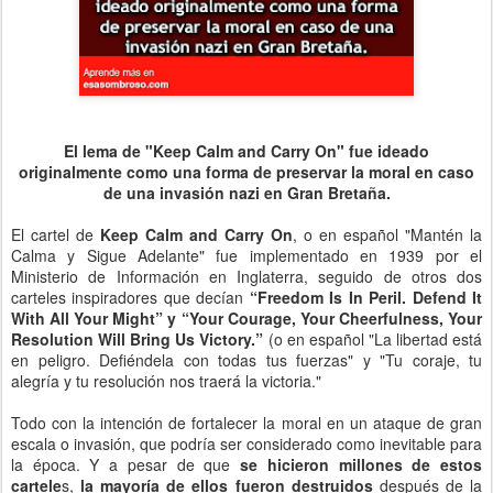
El lema de "Keep Calm and Carry On" fue ideado
originalmente como una forma de preservar la moral en caso
de una invasión nazi en Gran Bretaña.
El cartel de
Keep Calm and Carry On
, o en español "Mantén la
Calma y Sigue Adelante" fue implementado en 1939 por el
Ministerio de Información en Inglaterra, seguido de otros dos
carteles inspiradores que decían
“Freedom Is In Peril. Defend It
With All Your Might” y “Your Courage, Your Cheerfulness, Your
Resolution Will Bring Us Victory.”
(o en español "La libertad está
en peligro. Defiéndela con todas tus fuerzas" y "Tu coraje, tu
alegría y tu resolución nos traerá la victoria."
Todo con la intención de fortalecer la moral en un ataque de gran
escala o invasión, que podría ser considerado como inevitable para
la época. Y a pesar de que
se hicieron millones de estos
cartele
s,
la mayoría de ellos fueron destruidos
después de la