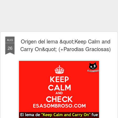
Origen del lema &quot;Keep Calm and
AUG
26
Carry On&quot; (+Parodias Graciosas)