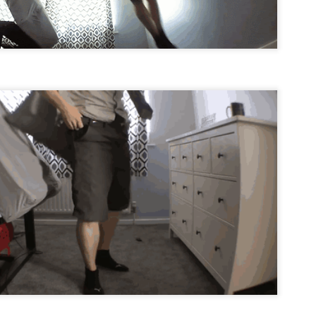
El desarrollo del comercio implica, a su vez, los instrumentos
técnicos jurídicos, el transporte y las instituciones comerciales y
editicias. Esto da como resultado el establecimiento de un patrón
didor del valor de las mercancías que se generaliza. Lo que provoca
a creciente reducción del trueque o simple intercambio de productos,
opio de los primeros momentos de la vida comercial.
edes comerciales.
 el siglo XX se experimenta un desarrollo gigantesco en el sector
dustrial.
La comedia y sus aportes cinematográfico
AN
1
Si bien el arte aportó a la historia del cine una brillante vitalidad
quística en el género de la comedia. También el sonoro demostró
 enorme potencial en el terreno del humor: desde la tragicomedia de
aplin a la irrupción del musical.
 primer sitio de la historia del cine data de finales del siglo XIX.
eron los mismos inventores de la fábrica de sueños quienes llevaron
la pantalla una historieta cómica para el regocijo de los espectadores.
Conoce sobre los combustibles.
EC