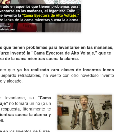
Entre los astrónomos del m
del universo con forma de
relacionada con exigencias d
esfera representaba para e
la armonía y la unidad unive
En el ámbito griego, se ace
es una esfera fija, ocupaba
inmensa estructura. A su alr
os que tienen problemas para levantarse en las mañanas,
Estrellas y demás cuerpos 
Furze inventó la "Cama Eyectora de Alto Voltaje," que te
za de la cama mientras suena la alarma.
niero que
ya ha realizado otra clases de inventos locos
uepardo retractables, ha vuelto con otro novedoso invento
te y alocado.
e levantarse, su
"Cama
aje"
no tomará un no (o un
respuesta, literalmente te
ientras suena la alarma y
es.
 en los inventos de Furze,