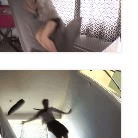
diaria alberga un buen número de personajes de cómic que ya
rman parte de nuestro acervo cultural.
omo esta estructurado.
sde el punto de vista de la narratología, el cómic constituye una
dalidad de la narrativa que se expresa en un soporte gráfico,
compañado o no de un texto verbal. Para asignar a cada personaje su
nsamiento o una parte del diálogo.
Los cometas: un espectáculo que puede ofrecer el
AN
3
cielo.
o de los espectáculos más bellos qué ofrecen los cielos es el de los
stros con cola que surgen de vez en cuando, muchas veces de forma
nesperada. Sin embargo, aunque tiene proporciones gigantescas, los
ometas están formados por muy poca materia. Son de densidad
jísima y, habitualmente, son astros de escaso brillo, difuminados y
co luminosos. Babinet los llamó la nada visible.
esde la antigüedad.
El desarrollo del comercio.
AN
2