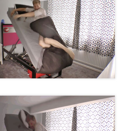
queda electrizado. Su carga eléctrica experimentan una
distribución hasta llegar a una situación de equilibrio. Aquellos
erpos que permite la libre circulación de las cargas en su seno se
enominan conductores.
 naturaleza eléctrica de la materia.
El comunismo una doctrina política.
AN
5
El comunismo, desarrollado a partir del marxismo en el siglo XIX,
tuvo una gran importancia en la conformación del mundo en el
iglo XX, aunque hoy se encuentra en decadencia.
 teoría del comunismo postula el logro de una sociedad igualitaria y
n clases, donde la riqueza se reparta de forma equitativa entre todos
s seres humanos llegando incluso a la abolición de la propiedad
ivada. Estas ideas se encuentran presentes en todo tipo de utopías a
 largo de la historia.
¿Qué sabes sobre los cómic?
AN
4
En el cine, los dibujos animados, las revistas y aún la prensa