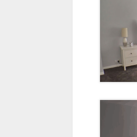
re
cu
d
La
J
s
La
si
lo
pr
lo
J