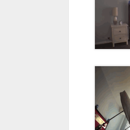
fo
C
De
mo
a
pe
J
Un
a
i
c
ba
po
D
J