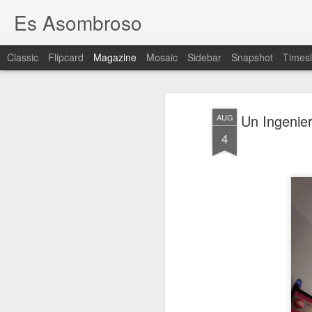
Es Asombroso
Classic
Flipcard
Magazine
Mosaic
Sidebar
Snapshot
Timesl
Un Ingenie
AUG
4