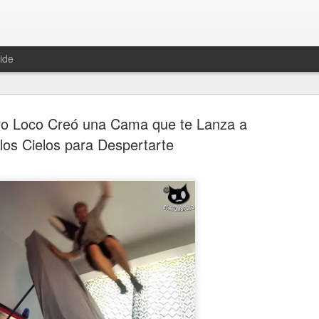
ide
ro Loco Creó una Cama que te Lanza a
los Cielos para Despertarte
Hablemos 
JAN
12
del univer
Fue Nicolás Copérnico quie
teoría del heliocentrismo. S
universo y es la tierra la qu
La concepción del universo