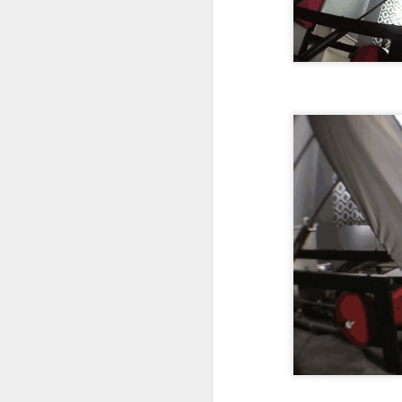
cr
me
un
pr
R
En
in
J
su
Ch
El
Fu
a 
D