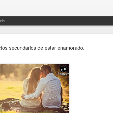
ide
ctos secundarios de estar enamorado.
Hablemos 
JAN
12
del univer
Fue Nicolás Copérnico quie
teoría del heliocentrismo. S
universo y es la tierra la qu
La concepción del universo