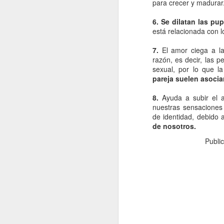
para crecer y madurar
re
cu
6. Se dilatan las pu
d
está relacionada con 
La
7.
El amor ciega a l
razón, es decir, las p
sexual, por lo que 
pareja suelen asociar
J
8.
Ayuda a subir el 
nuestras sensaciones 
de identidad, debido
s
de nosotros.
Publi
La
si
lo
pr
lo
J