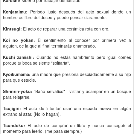
Karoshi
:
Muerto por trabajar demasiado.
Kenjataimu:
Periodo justo después del acto sexual donde un
hombre es libre del deseo y puede pensar claramente.
Kintsugi:
El acto de reparar una cerámica rota con oro.
Koi no yokan:
El sentimiento al conocer por primera vez a
alguien, de la que al final terminarás enamorado.
Kuchi zamishi
:
Cuando no estás hambriento pero igual comes
porque tu boca se siente "solitaria".
Kyoikumama
:
una madre que presiona despiadadamente a su hijo
para que estudie.
Shrinrin-yoku:
"Baño selvático" - visitar y acampar en un bosque
para relajarse.
Tsujigiri
:
El acto de intentar usar una espada nueva en algún
extraño al azar. (No lo hagan).
Tsundoku:
El acto de comprar un libro y nunca conseguir el
momento para leerlo. (me pasa siempre.)