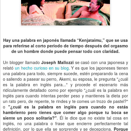
Hay una palabra en japonés llamada “Kenjataimu,” que se usa
para referirse al corto periodo de tiempo después del orgasmo
de un hombre donde puede pensar todo con claridad.
Un blogger llamado
Joseph Mallozzi
se casó con una japonesa y
relató
un hecho curioso en su blog
. Y es que los japoneses tienen
una palabra para todo, siempre sucede, estén preparando la cena
o saliendo a pasear su perro, Akemi, su esposa, le pregunta "¿cuál
es la palabra en inglés para..."
y procede el escenario más
ridículamente detallado como por ejemplo "¿cuál es la palabra en
inglés para cuando intentas perder peso y mantienes la dieta por
un rato pero, de repente, te rindes y te comes un trozo de pastel?"
o
"¿cuál es la palabra en inglés para cuando no estás
hambriento pero tienes que comer algo porque tu boca se
siente un poco solitaria?"
. Él le dice que no existe tal cosa en
inglés, no una palabra o frase que encierre perfectamente tal
definición, por lo que ella se sorprende y se decepciona.
Porque