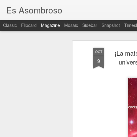
Es Asombroso
Classic
Flipcard
Magazine
Mosaic
Sidebar
Snapshot
Timesl
¡La mat
OCT
9
univer