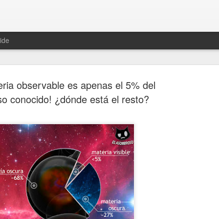
ide
eria observable es apenas el 5% del
so conocido! ¿dónde está el resto?
Hablemos 
JAN
12
del univer
Fue Nicolás Copérnico quie
teoría del heliocentrismo. S
universo y es la tierra la qu
La concepción del universo