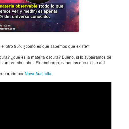
Entre los astrónomos del m
del universo con forma de
relacionada con exigencias d
esfera representaba para e
la armonía y la unidad unive
En el ámbito griego, se ace
es una esfera fija, ocupaba
inmensa estructura. A su alr
 el otro 95% ¿cómo es que sabemos que existe?
Estrellas y demás cuerpos 
cura? ¿qué es la materia oscura? Bueno, si lo supiéramos de
s un premio nobel. Sin embargo, sabemos que existe ahí.
preparado por
Nova Australia.