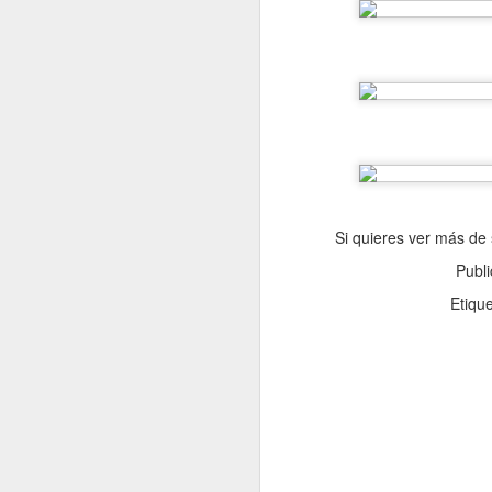
re
cu
d
La
J
Si quieres ver más de 
Publ
s
Etiqu
La
si
lo
pr
lo
J