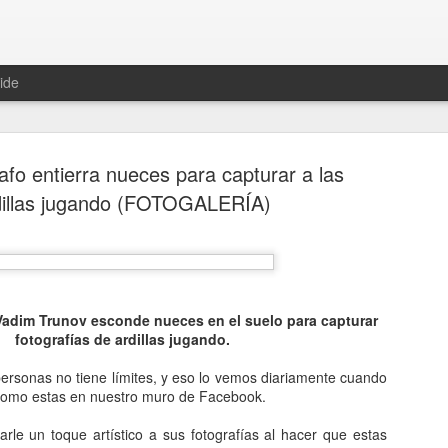
ide
afo entierra nueces para capturar a las
dillas jugando (FOTOGALERÍA)
Hablemos 
JAN
12
del univer
Vadim Trunov esconde nueces en el suelo para capturar
Fue Nicolás Copérnico quie
fotografías de ardillas jugando.
teoría del heliocentrismo. S
universo y es la tierra la qu
personas no tiene límites, y eso lo vemos diariamente cuando
como estas en nuestro muro de Facebook.
La concepción del universo
rle un toque artístico a sus fotografías al hacer que estas