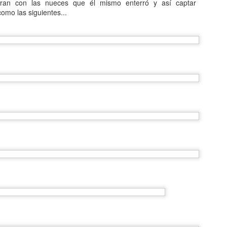
Entre los astrónomos del m
ugaran con las nueces que él mismo enterró y así captar
del universo con forma de
omo las siguientes...
relacionada con exigencias d
esfera representaba para e
la armonía y la unidad unive
En el ámbito griego, se ace
es una esfera fija, ocupaba
inmensa estructura. A su alr
Estrellas y demás cuerpos 