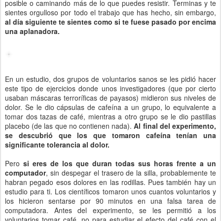
posible o caminando más de lo que puedes resistir. Terminas y te
sientes orgulloso por todo el trabajo que has hecho, sin embargo,
al día siguiente te sientes como si te fuese pasado por encima
una aplanadora.
En un estudio, dos grupos de voluntarios sanos se les pidió hacer
este tipo de ejercicios donde unos investigadores (que por cierto
usaban máscaras terroríficas de payasos) midieron sus niveles de
dolor. Se le dio cápsulas de cafeína a un grupo, lo equivalente a
tomar dos tazas de café, mientras a otro grupo se le dio pastillas
placebo (de las que no contienen nada).
Al final del experimento,
se descubrió que los que tomaron cafeína tenían una
significante tolerancia al dolor.
Pero
si eres de los que duran todas sus horas frente a un
computador
, sin despegar el trasero de la silla, probablemente te
habran pegado esos dolores en las rodillas. Pues también hay un
estudio para ti. Los científicos tomaron unos cuantos voluntarios y
los hicieron sentarse por 90 minutos en una falsa tarea de
computadora. Antes del experimento, se les permitió a los
voluntarios tomar café, no para estudiar el efecto del café con el