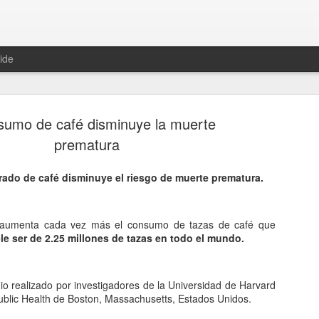
ide
sumo de café disminuye la muerte
prematura
do de café disminuye el riesgo de muerte prematura.
Hablemos 
JAN
12
del univer
s aumenta cada vez más el consumo de tazas de café que
le ser de 2.25 millones de tazas en todo el mundo.
Fue Nicolás Copérnico quie
teoría del heliocentrismo. S
universo y es la tierra la qu
o realizado por investigadores de la Universidad de Harvard
La concepción del universo
ublic Health de Boston, Massachusetts, Estados Unidos.