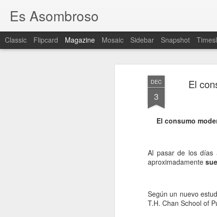
Es Asombroso
Classic
Flipcard
Magazine
Mosaic
Sidebar
Snapshot
Timesl
El con
DEC
3
El consumo modera
Al pasar de los día
aproximadamente
sue
Según un nuevo estudi
T.H. Chan School of P