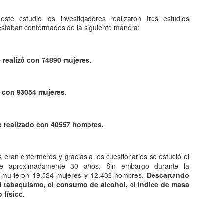
Entre los astrónomos del m
del universo con forma de
ste estudio los investigadores realizaron tres estudios
relacionada con exigencias d
 estaban conformados de la siguiente manera:
esfera representaba para e
la armonía y la unidad unive
En el ámbito griego, se ace
e realizó con 74890 mujeres.
es una esfera fija, ocupaba
inmensa estructura. A su alr
Estrellas y demás cuerpos 
o con 93054 mujeres.
fue realizado con 40557 hombres.
s eran enfermeros y gracias a los cuestionarios se estudió el
e aproximadamente 30 años. Sin embargo durante la
o murieron 19.524 mujeres y 12.432 hombres.
Descartando
el tabaquismo, el consumo de alcohol, el índice de masa
o físico.