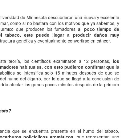
Entre los astrónomos del m
del universo con forma de
relacionada con exigencias d
 Universidad de Minnesota descubrieron una nueva y excelente
esfera representaba para e
umar, como si no bastara con los motivos que ya sabemos, y
la armonía y la unidad unive
químico que producen los fumadores
al poco tiempo de
el tabaco, este puede llegar a producir daños muy
En el ámbito griego, se ace
tructura genética y eventualmente convertirse en cáncer.
es una esfera fija, ocupaba
inmensa estructura. A su alr
Estrellas y demás cuerpos 
sta teoría, los científicos examinaron a 12 personas,
los
umadores habituales, con esto pudieron confirmar que
la
abolitos se intensifica solo 15 minutos después de que se
del humo del cigarro, por lo que se llegó a la conclusión de
ría afectar los genes pocos minutos después de la primera
esto?
tancia que se encuentra presente en el humo del tabaco,
carburos policíclicos aromáticos,
que representan uno