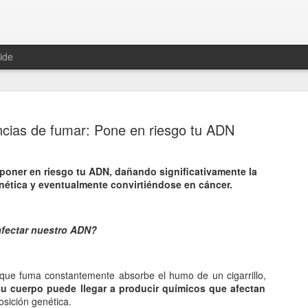
ide
cias de fumar: Pone en riesgo tu ADN
e poner en riesgo tu ADN, dañando significativamente la
Hablemos 
nética y eventualmente convirtiéndose en cáncer.
JAN
12
del univer
 afectar nuestro ADN?
Fue Nicolás Copérnico quie
teoría del heliocentrismo. S
universo y es la tierra la qu
ue fuma constantemente absorbe el humo de un cigarrillo,
La concepción del universo
tu cuerpo puede llegar a producir químicos que afectan
sición genética.