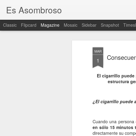
Es Asombroso
Classic
Flipcard
Magazine
Mosaic
Sidebar
Snapshot
Timesl
MAR
Consecuen
1
El cigarrillo pued
estructura ge
¿El cigarrillo puede
Cuando una persona q
en sólo 15 minutos 
directamente su compo