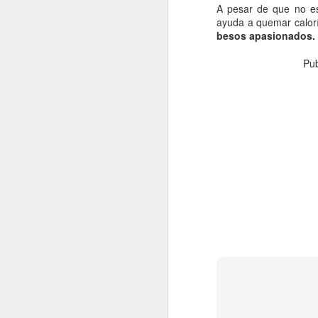
A pesar de que no es 
ayuda a quemar calo
fo
besos apasionados.
C
Pu
De
mo
a
pe
J
Un
a
i
c
ba
po
D
J