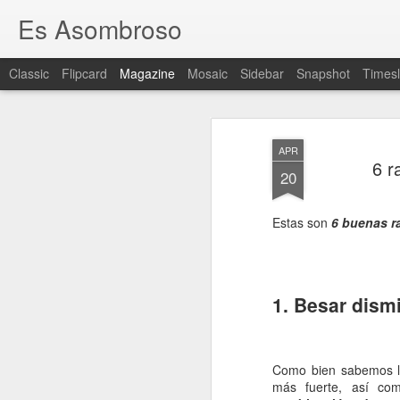
Es Asombroso
Classic
Flipcard
Magazine
Mosaic
Sidebar
Snapshot
Timesl
APR
6 r
20
Estas son
6 buenas ra
1. Besar dismi
Como bien sabemos l
más fuerte, así co