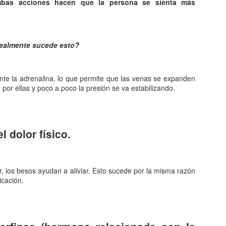
bas acciones hacen que la persona se sienta más
Entre los astrónomos del m
del universo con forma de
relacionada con exigencias d
esfera representaba para e
la armonía y la unidad unive
ealmente sucede esto?
En el ámbito griego, se ace
es una esfera fija, ocupaba
e la adrenalina, lo que permite que las venas se expanden
inmensa estructura. A su alr
 por ellas y poco a poco la presión se va estabilizando.
Estrellas y demás cuerpos 
l dolor físico.
, los besos ayudan a aliviar. Esto sucede por la misma razón
icación.