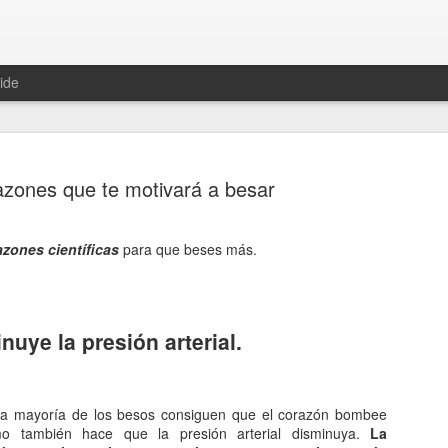
ide
azones que te motivará a besar
zones científicas
para que beses más.
Hablemos 
JAN
12
del univer
nuye la presión arterial.
Fue Nicolás Copérnico quie
teoría del heliocentrismo. S
universo y es la tierra la qu
a mayoría de los besos consiguen que el corazón bombee
La concepción del universo
mo también hace que la presión arterial disminuya.
La