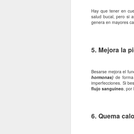
re
Hay que tener en cu
cu
salud bucal, pero si 
d
genera en mayores ca
La
5. Mejora la pi
J
Besarse mejora el func
s
hormonas)
de forma
imperfecciones. Si be
La
flujo sanguíneo
, por
si
lo
pr
lo
6. Quema calo
J