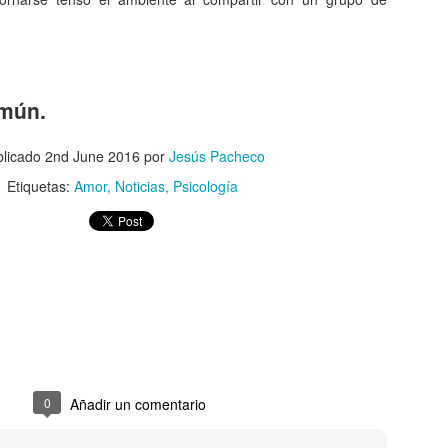
queda electrizado. Su carga eléctrica experimentan una
distribución hasta llegar a una situación de equilibrio. Aquellos
erpos que permite la libre circulación de las cargas en su seno se
enominan conductores.
 naturaleza eléctrica de la materia.
omún.
blicado
2nd June 2016
por
Jesús Pacheco
Etiquetas:
Amor
Noticias
Psicología
El comunismo una doctrina política.
AN
5
El comunismo, desarrollado a partir del marxismo en el siglo XIX,
tuvo una gran importancia en la conformación del mundo en el
iglo XX, aunque hoy se encuentra en decadencia.
 teoría del comunismo postula el logro de una sociedad igualitaria y
n clases, donde la riqueza se reparta de forma equitativa entre todos
s seres humanos llegando incluso a la abolición de la propiedad
ivada. Estas ideas se encuentran presentes en todo tipo de utopías a
 largo de la historia.
0
Añadir un comentario
¿Qué sabes sobre los cómic?
AN
4
En el cine, los dibujos animados, las revistas y aún la prensa