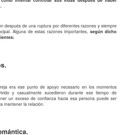
s como intentar controlar sus vidas después de haber
Entre los astrónomos del m
.
del universo con forma de
relacionada con exigencias d
esfera representaba para e
la armonía y la unidad unive
n después de una ruptura por diferentes razones y siempre
incipal. Alguna de estas razones importantes,
según dicho
En el ámbito griego, se ace
uientes:
es una esfera fija, ocupaba
inmensa estructura. A su alr
Estrellas y demás cuerpos 
os.
areja era ese punto de apoyo necesario en los momentos
 vivido y casualmente sucedieron durante ese tiempo de
tener un exceso de confianza hacia esa persona puede ser
a mantener la relación.
romántica.