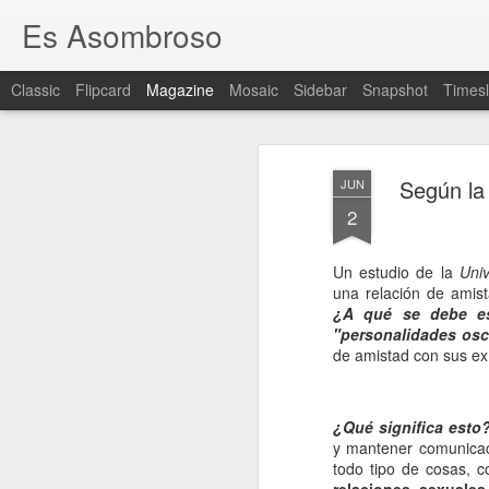
Es Asombroso
Classic
Flipcard
Magazine
Mosaic
Sidebar
Snapshot
Timesl
Según la 
JUN
2
Un estudio de la
Univ
una relación de amis
¿A qué se debe e
"personalidades osc
de amistad con sus ex 
¿Qué significa esto?
y mantener comunicaci
todo tipo de cosas, 