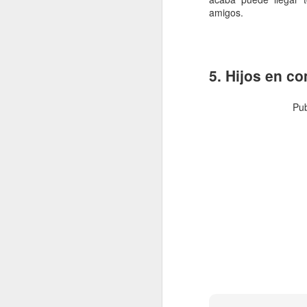
amigos.
re
cu
d
La
5. Hijos en c
Pu
J
s
La
si
lo
pr
lo
J