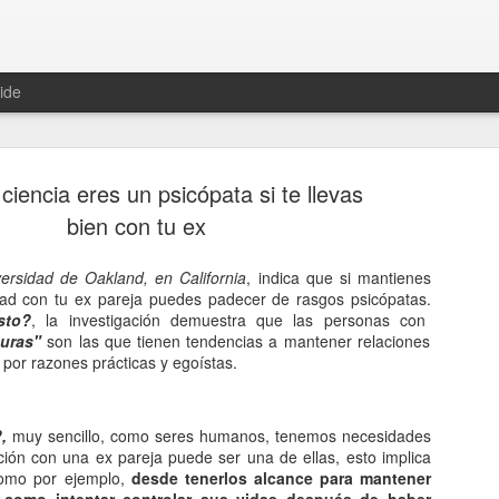
ide
ciencia eres un psicópata si te llevas
bien con tu ex
ersidad de Oakland, en California
, indica que si mantienes
Hablemos 
tad con tu ex pareja puedes padecer de rasgos psicópatas.
JAN
sto?
, la investigación demuestra que las personas con
12
del univer
uras"
son las que tienen tendencias a mantener relaciones
por razones prácticas y egoístas.
Fue Nicolás Copérnico quie
teoría del heliocentrismo. S
universo y es la tierra la qu
,
muy sencillo, como seres humanos, tenemos necesidades
ón con una ex pareja puede ser una de ellas, esto implica
La concepción del universo
como por ejemplo,
desde tenerlos alcance para mantener