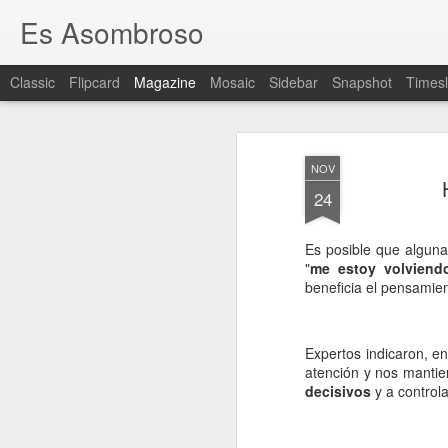
Es Asombroso
Classic
Flipcard
Magazine
Mosaic
Sidebar
Snapshot
Timesl
NOV
24
Es posible que alguna
"
me estoy volviendo
beneficia el pensamien
Expertos indicaron, e
atención y nos manti
decisivos
y a control