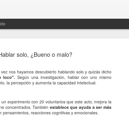
ide
Hablar solo, ¿Bueno o malo?
 vez nos hayamos descubierto hablando solo y quizás dicho
Hablemos 
 loco".
Según una investigación, hablar con uno mismo
JAN
to, la percepción y aumenta la capacidad intelectual.
12
del univer
Fue Nicolás Copérnico quie
n un experimento con 20 voluntarios que este acto, mejora la
teoría del heliocentrismo. S
ene concentrados. También
establece que ayuda a ser más
universo y es la tierra la qu
ar pensamientos, reacciones cognitivas y emocionales.
La concepción del universo