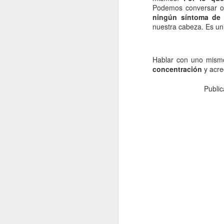
Podemos conversar o
re
ningún síntoma de 
cu
nuestra cabeza. Es un
d
La
Hablar con uno mismo
concentración
y acre
Publi
J
s
La
si
lo
pr
lo
J