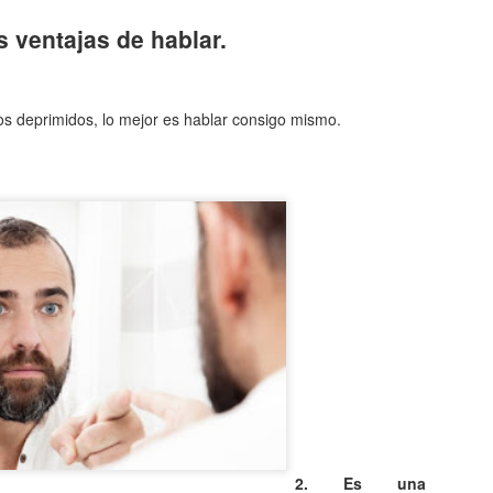
Entre los astrónomos del m
del universo con forma de
s ventajas de hablar.
relacionada con exigencias d
esfera representaba para e
la armonía y la unidad unive
s deprimidos, lo mejor es hablar consigo mismo.
En el ámbito griego, se ace
es una esfera fija, ocupaba
inmensa estructura. A su alr
Estrellas y demás cuerpos 
2. Es una