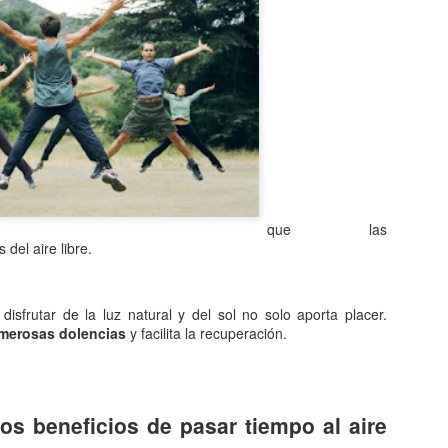
Entre los astrónomos del m
del universo con forma de
relacionada con exigencias d
esfera representaba para e
la armonía y la unidad unive
En el ámbito griego, se ace
es una esfera fija, ocupaba
inmensa estructura. A su alr
Estrellas y demás cuerpos 
que las
 del aire libre.
disfrutar de la luz natural y del sol no solo aporta placer.
merosas dolencias
y facilita la recuperación.
os beneficios de pasar tiempo al aire