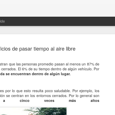
ide
icios de pasar tiempo al aire libre
stran que las personas promedio pasan al menos un 87% de
Hablemos 
 cerrados. El 6% de su tiempo dentro de algún vehículo. Por
JAN
ida se encuentran dentro de algún lugar.
12
del univer
Fue Nicolás Copérnico quie
s por lo que esto resulta poco saludable. Por ejemplo, los
teoría del heliocentrismo. S
ión se centran en los entornos cerrados. Por lo general son
universo y es la tierra la qu
a cinco veces más altos
La concepción del universo