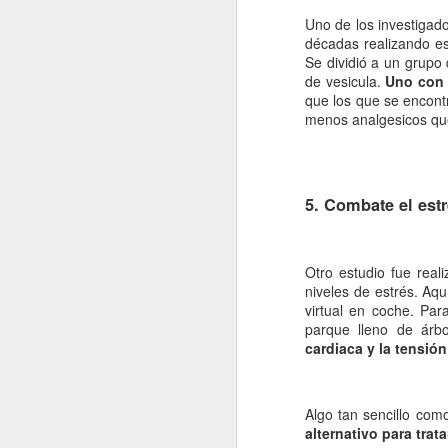
Uno de los investigado
fo
décadas realizando e
Se dividió a un grupo
C
de vesicula.
Uno con v
que los que se encontr
De
menos analgesicos que
mo
a
pe
J
5. Combate el estr
Un
a
Otro estudio fue real
i
niveles de estrés. Aqu
c
virtual en coche. Par
ba
parque lleno de árb
po
cardiaca y la tensió
D
Algo tan sencillo como 
J
alternativo para tra