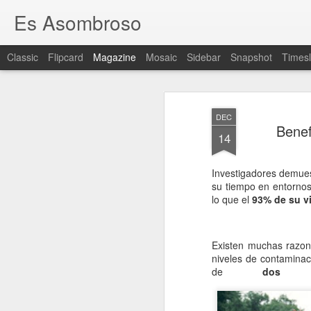
Es Asombroso
Classic
Flipcard
Magazine
Mosaic
Sidebar
Snapshot
Timesl
DEC
Benef
14
Investigadores demue
su tiempo en entornos
lo que el
93% de su v
Existen muchas razone
niveles de contaminac
de
dos 