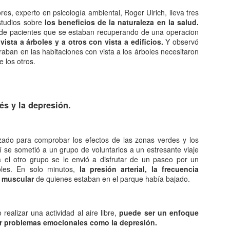
diaria alberga un buen número de personajes de cómic que ya
res, experto en psicología ambiental, Roger Ulrich, lleva tres
rman parte de nuestro acervo cultural.
studios sobre
los beneficios de la naturaleza en la salud.
 de pacientes que se estaban recuperando de una operacion
omo esta estructurado.
ista a árboles y a otros con vista a edificios.
Y observó
aban en las habitaciones con vista a los árboles necesitaron
sde el punto de vista de la narratología, el cómic constituye una
 los otros.
dalidad de la narrativa que se expresa en un soporte gráfico,
compañado o no de un texto verbal. Para asignar a cada personaje su
nsamiento o una parte del diálogo.
Los cometas: un espectáculo que puede ofrecer el
AN
és y la depresión.
3
cielo.
o de los espectáculos más bellos qué ofrecen los cielos es el de los
stros con cola que surgen de vez en cuando, muchas veces de forma
izado para comprobar los efectos de las zonas verdes y los
nesperada. Sin embargo, aunque tiene proporciones gigantescas, los
í se sometió a un grupo de voluntarios a un estresante viaje
ometas están formados por muy poca materia. Son de densidad
a el otro grupo se le envió a disfrutar de un paseo por un
jísima y, habitualmente, son astros de escaso brillo, difuminados y
oles. En solo minutos,
la presión arterial, la frecuencia
co luminosos. Babinet los llamó la nada visible.
n muscular
de quienes estaban en el parque había bajado.
esde la antigüedad.
realizar una actividad al aire libre,
puede ser un enfoque
El desarrollo del comercio.
AN
tar problemas emocionales como la depresión.
2