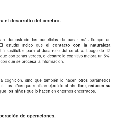
queda electrizado. Su carga eléctrica experimentan una
distribución hasta llegar a una situación de equilibrio. Aquellos
erpos que permite la libre circulación de las cargas en su seno se
enominan conductores.
ra el desarrollo del cerebro.
 naturaleza eléctrica de la materia.
 han demostrado los beneficios de pasar más tiempo en
El estudio indicó que
el contacto con la naturaleza
l
insustituible para el desarrollo del cerebro. Luego de 12
El comunismo una doctrina política.
AN
que con zonas verdes, el desarrollo cognitivo mejora un 5%,
5
El comunismo, desarrollado a partir del marxismo en el siglo XIX,
 con que se procesa la información.
tuvo una gran importancia en la conformación del mundo en el
iglo XX, aunque hoy se encuentra en decadencia.
la cognición, sino que también lo hacen otros parámetros
 teoría del comunismo postula el logro de una sociedad igualitaria y
l. Los niños que realizan ejercicio al aire libre,
reducen su
n clases, donde la riqueza se reparta de forma equitativa entre todos
 que los niños
que lo hacen en entornos encerrados.
s seres humanos llegando incluso a la abolición de la propiedad
ivada. Estas ideas se encuentran presentes en todo tipo de utopías a
 largo de la historia.
uperación de operaciones.
¿Qué sabes sobre los cómic?
AN
4
En el cine, los dibujos animados, las revistas y aún la prensa