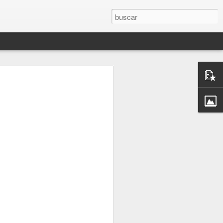
sobre la concepción
so: Nicolás Copérnico.
n formuló, ya en el Renacimiento, la
egún la cual, el sol es el centro del
e gira a su alrededor.
 en el mundo antiguo.