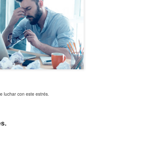
Entre los astrónomos del m
del universo con forma de
relacionada con exigencias d
esfera representaba para e
la armonía y la unidad unive
En el ámbito griego, se ace
es una esfera fija, ocupaba
inmensa estructura. A su alr
Estrellas y demás cuerpos 
e luchar con este estrés.
es.