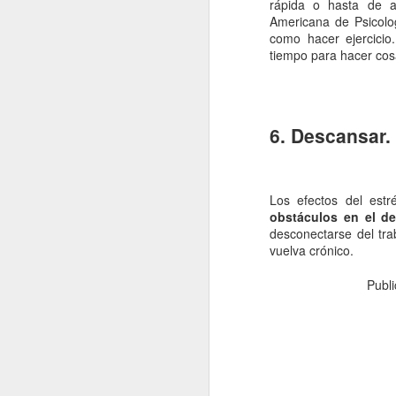
rápida o hasta de al
Americana de Psicolo
fo
como hacer ejercicio
tiempo para hacer cos
C
De
mo
a
6. Descansar.
pe
J
Los efectos del estr
Un
obstáculos en el d
a
desconectarse del tra
i
vuelva crónico.
c
ba
Publ
po
D
J