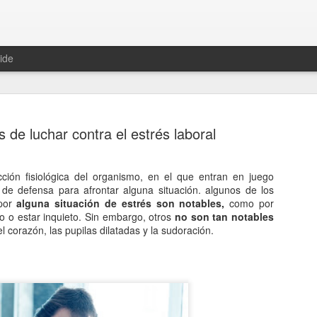
ide
 de luchar contra el estrés laboral
ción fisiológica del organismo, en el que entran en juego
Hablemos 
de defensa para afrontar alguna situación. algunos de los
JAN
 por
alguna situación de estrés son notables,
como por
12
del univer
o o estar inquieto. Sin embargo, otros
no son tan notables
l corazón, las pupilas dilatadas y la sudoración.
Fue Nicolás Copérnico quie
teoría del heliocentrismo. S
universo y es la tierra la qu
La concepción del universo