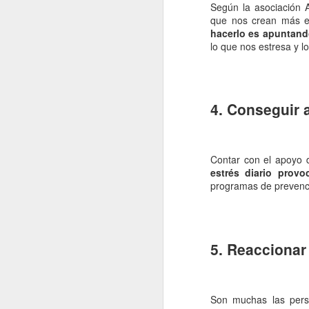
Según la asociación A
re
que nos crean más es
cu
hacerlo es apuntand
d
lo que nos estresa y l
La
4. Conseguir 
J
Contar con el apoyo 
estrés diario provo
s
programas de prevenci
La
si
lo
pr
5. Reaccionar
lo
J
Son muchas las pers