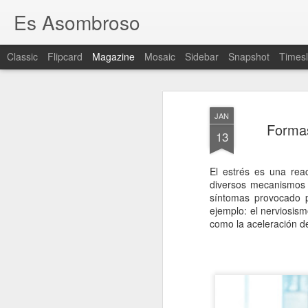
Es Asombroso
Classic
Flipcard
Magazine
Mosaic
Sidebar
Snapshot
Timesl
JAN
Formas
13
El estrés es una reac
diversos mecanismos 
síntomas provocado
ejemplo: el nerviosism
como la aceleración de