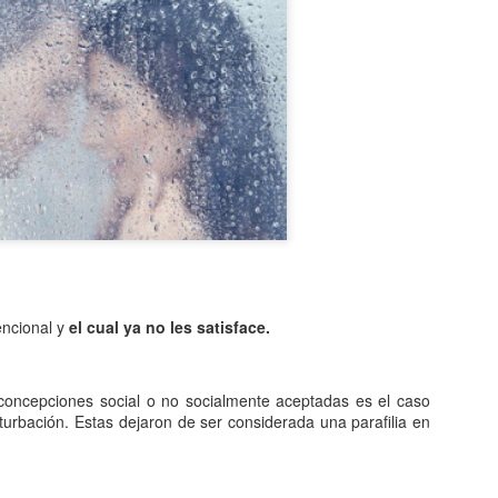
Entre los astrónomos del m
del universo con forma de
relacionada con exigencias d
esfera representaba para e
la armonía y la unidad unive
En el ámbito griego, se ace
es una esfera fija, ocupaba
inmensa estructura. A su alr
Estrellas y demás cuerpos 
ncional y
el cual ya no les satisface.
concepciones social o no socialmente aceptadas es el caso
turbación. Estas dejaron de ser considerada una parafilia en