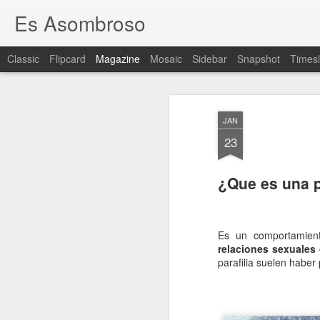
Es Asombroso
Classic
Flipcard
Magazine
Mosaic
Sidebar
Snapshot
Timesl
JAN
23
¿Que es una p
Es un comportamient
relaciones sexuales
parafilia suelen habe