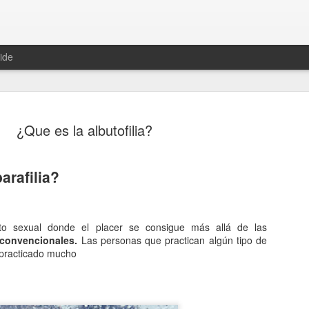
ide
¿Que es la albutofilia?
arafilia?
Hablemos 
JAN
12
del univer
o sexual donde el placer se consigue más allá de las
Fue Nicolás Copérnico quie
 convencionales.
Las personas que practican algún tipo de
teoría del heliocentrismo. S
r practicado mucho
universo y es la tierra la qu
La concepción del universo