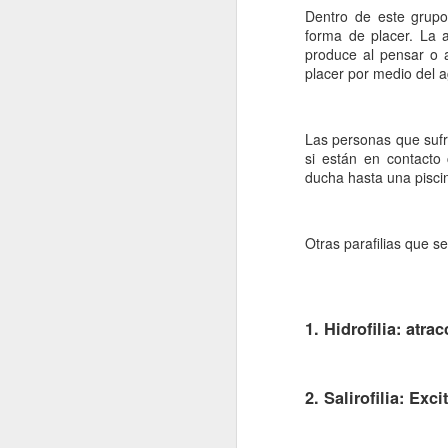
La contaminación: un
JAN
Dentro de este grupo
11
impacto ambiental de
forma de placer. La a
produce al pensar o 
la actualidad.
placer por medio del 
La contaminación en el desarrollo
alcanzado por la sociedad
moderna ha tenido como
Las personas que sufre
consecuencia una severa
si están en contacto
transformación del entorno natural
ducha hasta una piscina
del hombre y un fuerte Impacto
J
medioambiental. La mejor defensa
del medio ambiente es el que
proporciona una normativa que
Otras parafilias que s
po
pretende respetar las leyes que
di
rigen el funcionamiento de la
de
naturaleza.
fu
mo
1. Hidrofilia: atra
Vi
2. Salirofilia: Exci
J