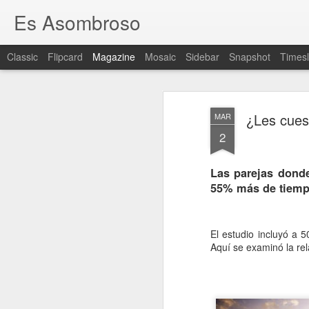
Es Asombroso
Classic
Flipcard
Magazine
Mosaic
Sidebar
Snapshot
Timesl
¿Les cues
MAR
2
Las parejas dond
55% más de tiemp
El estudio incluyó a 
Aquí se examinó la rela