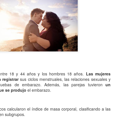
Entre los astrónomos del m
del universo con forma de
relacionada con exigencias d
esfera representaba para e
la armonía y la unidad unive
En el ámbito griego, se ace
es una esfera fija, ocupaba
inmensa estructura. A su alr
Estrellas y demás cuerpos 
entre 18 y 44 años y los hombres 18 años.
Las mujeres
 registrar
sus ciclos menstruales, las relaciones sexuales y
ruebas de embarazo. Además, las parejas tuvieron
un
ue se produjo
el embarazo.
icos calcularon el índice de masa corporal, clasificando a las
en subgrupos.