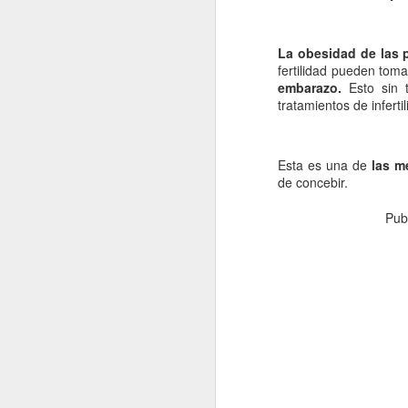
re
cu
La obesidad de las 
d
fertilidad pueden toma
embarazo.
Esto sin 
La
tratamientos de infertil
Esta es una de
las m
J
de concebir.
Pub
s
La
si
lo
pr
lo
J