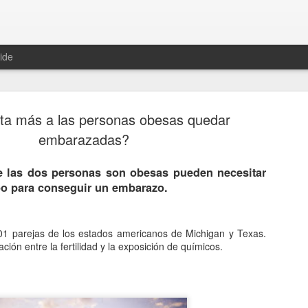
ide
ta más a las personas obesas quedar
embarazadas?
e las dos personas son obesas pueden necesitar
Hablemos 
JAN
o para conseguir un embarazo.
12
del univer
Fue Nicolás Copérnico quie
501 parejas de los estados americanos de Michigan y Texas.
teoría del heliocentrismo. S
ción entre la fertilidad y la exposición de químicos.
universo y es la tierra la qu
La concepción del universo