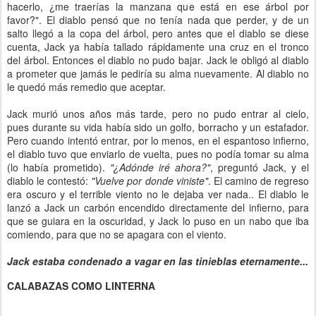
hacerlo, ¿me traerías la manzana que está en ese árbol por
favor?". El diablo pensó que no tenía nada que perder, y de un
salto llegó a la copa del árbol, pero antes que el diablo se diese
cuenta, Jack ya había tallado rápidamente una cruz en el tronco
del árbol. Entonces el diablo no pudo bajar. Jack le obligó al diablo
a prometer que jamás le pediría su alma nuevamente. Al diablo no
le quedó más remedio que aceptar.
Jack murió unos años más tarde, pero no pudo entrar al cielo,
pues durante su vida había sido un golfo, borracho y un estafador.
Pero cuando intentó entrar, por lo menos, en el espantoso infierno,
el diablo tuvo que enviarlo de vuelta, pues no podía tomar su alma
(lo había prometido).
"¿Adónde iré ahora?"
, preguntó Jack, y el
diablo le contestó:
"Vuelve por donde viniste"
. El camino de regreso
era oscuro y el terrible viento no le dejaba ver nada.. El diablo le
lanzó a Jack un carbón encendido directamente del infierno, para
que se guiara en la oscuridad, y Jack lo puso en un nabo que iba
comiendo, para que no se apagara con el viento.
Jack estaba condenado a vagar en las tinieblas eternamente...
CALABAZAS COMO LINTERNA