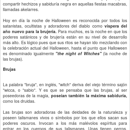
compartir hechizos y sabiduría negra en aquellas fiestas macabras,
llamadas akelarres.
Hoy en día la noche de Halloween es reconocida por todos los
satanistas, ocultistas y adoradores del diablo como
víspera del
año nuevo para la brujería.
Para muchos, es la noche en que los
poderes satánicos y de brujería están en su nivel de desarrollo
más alto. Es lógico pues que sus ritos se hayan ido mezclando con
la celebración actual del Halloween, hasta el punto que Halloween
es denominado igualmente
"the night of Witches"
(la noche de
las brujas)
.
Brujas
La palabra "bruja", en inglés, "witch" deriva del viejo término sajón
"wicca, o "sabio". Y es que se pensaba que las brujas, al ser
poseedoras de la magia,
poseían también la máxima sabiduría,
como los druidas.
Las brujas son adoradoras de las deidades de la naturaleza y
poseen talismanes vivos o símbolos por los que ellos sacan sus
poderes oscuros. Invocan a los más malévolos espíritus para
entrar en los cuerpos de sus talismanes. Unas tienen perros,