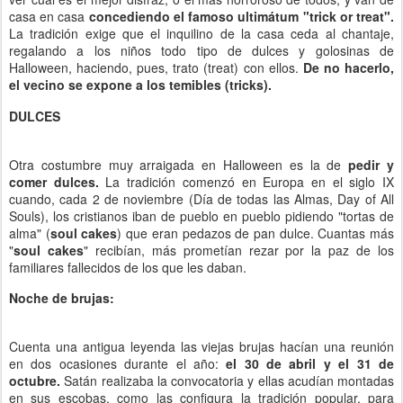
casa en casa
concediendo el famoso ultimátum "trick or treat".
La tradición exige que el inquilino de la casa ceda al chantaje,
regalando a los niños todo tipo de dulces y golosinas de
Halloween, haciendo, pues, trato (treat) con ellos.
De no hacerlo,
el vecino se expone a los temibles (tricks).
DULCES
Otra costumbre muy arraigada en Halloween es la de
pedir y
comer dulces.
La tradición comenzó en Europa en el siglo IX
cuando, cada 2 de noviembre (Día de todas las Almas, Day of All
Souls), los cristianos iban de pueblo en pueblo pidiendo "tortas de
alma" (
soul cakes
) que eran pedazos de pan dulce. Cuantas más
"
soul cakes
" recibían, más prometían rezar por la paz de los
familiares fallecidos de los que les daban.
Noche de brujas:
Cuenta una antigua leyenda las viejas brujas hacían una reunión
en dos ocasiones durante el año:
el 30 de abril y el 31 de
octubre.
Satán realizaba la convocatoria y ellas acudían montadas
en sus escobas, como las configura la tradición popular, para