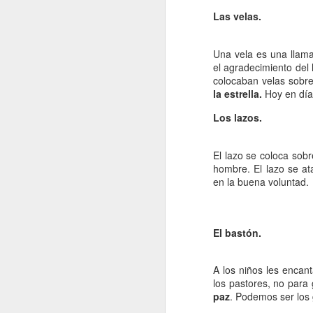
La contaminación: un
JAN
Las velas.
11
impacto ambiental de
la actualidad.
Una vela es una llama
La contaminación en el desarrollo
el agradecimiento del 
alcanzado por la sociedad
colocaban velas sobre
moderna ha tenido como
la estrella.
Hoy en día 
consecuencia una severa
transformación del entorno natural
Los lazos.
del hombre y un fuerte Impacto
J
medioambiental. La mejor defensa
del medio ambiente es el que
El lazo se coloca sobr
proporciona una normativa que
hombre. El lazo se a
po
pretende respetar las leyes que
en la buena voluntad.
di
rigen el funcionamiento de la
de
naturaleza.
fu
mo
El bastón.
Vi
A los niños les encant
los pastores, no para
J
paz
. Podemos ser los