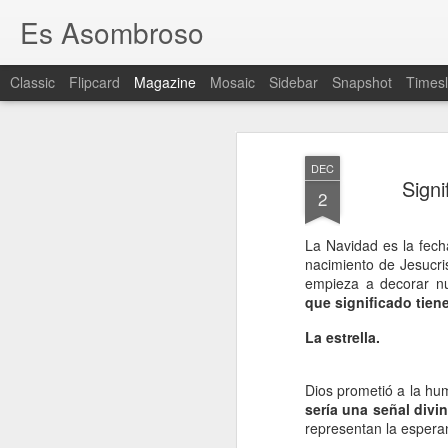
Es Asombroso
Classic
Flipcard
Magazine
Mosaic
Sidebar
Snapshot
Timesl
DEC
Signi
2
La Navidad es la fech
nacimiento de Jesucris
empieza a decorar nu
que significado tien
La estrella.
Dios prometió a la h
sería una señal divin
representan la espera