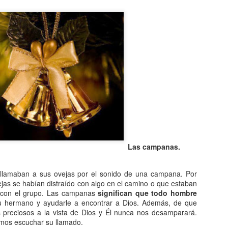
Entre los astrónomos del m
del universo con forma de
relacionada con exigencias d
esfera representaba para e
la armonía y la unidad unive
En el ámbito griego, se ace
es una esfera fija, ocupaba
inmensa estructura. A su alr
Estrellas y demás cuerpos 
Las campanas.
llamaban a sus ovejas por el sonido de una campana. Por
ejas se habían distraído con algo en el camino o que estaban
 con el grupo. Las campanas
significan que todo hombre
 hermano y ayudarle a encontrar a Dios. Además, de que
 preciosos a la vista de Dios y Él nunca nos desamparará.
mos escuchar su llamado.