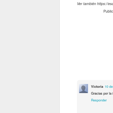
Ver también https://e
re
cu
Publi
d
La
J
s
La
si
lo
Victoria
10 de
pr
lo
Gracias por la
Responder
J