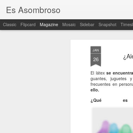
Es Asombroso
Classic
Flipcard
Magazine
Mosaic
Sidebar
Snapshot
Timesl
JAN
¿Al
26
El látex
se encuentra
guantes, juguetes y
frecuentes en persona
ello.
¿Qué es