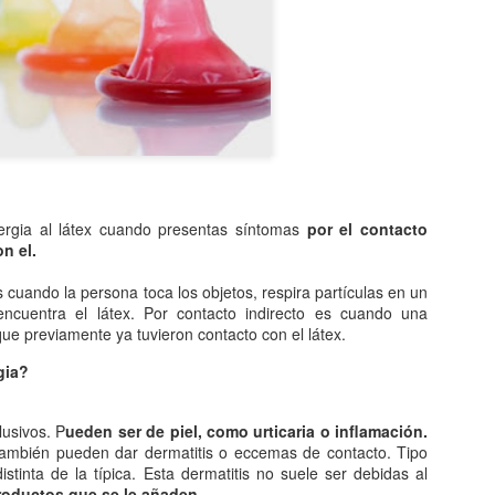
Entre los astrónomos del m
del universo con forma de
relacionada con exigencias d
esfera representaba para e
la armonía y la unidad unive
En el ámbito griego, se ace
es una esfera fija, ocupaba
inmensa estructura. A su alr
Estrellas y demás cuerpos 
ergia al látex cuando presentas síntomas
por el contacto
on el.
s cuando la persona toca los objetos, respira partículas en un
ncuentra el látex. Por contacto indirecto es cuando una
ue previamente ya tuvieron contacto con el látex.
gia?
lusivos. P
ueden ser de piel, como urticaria o inflamación.
también pueden dar dermatitis o eccemas de contacto. Tipo
istinta de la típica. Esta dermatitis no suele ser debidas al
roductos que se le añaden.