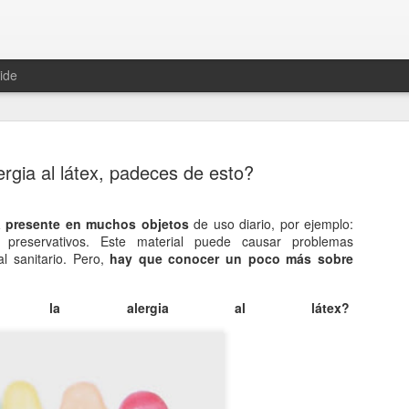
ide
ergia al látex, padeces de esto?
 presente en muchos objetos
de uso diario, por ejemplo:
 preservativos. Este material puede causar problemas
Hablemos 
JAN
l sanitario. Pero,
hay que conocer un poco más sobre
12
del univer
 la alergia al látex?
Fue Nicolás Copérnico quie
teoría del heliocentrismo. S
universo y es la tierra la qu
La concepción del universo