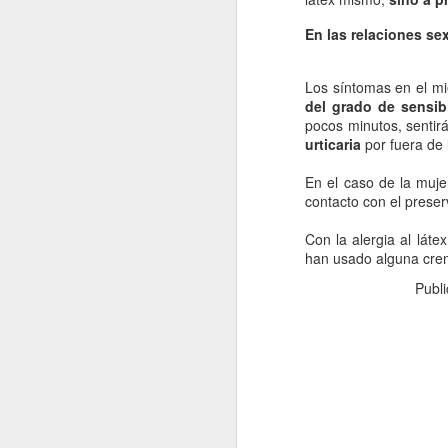
La contaminación: un
JAN
11
impacto ambiental de
En las relaciones se
la actualidad.
La contaminación en el desarrollo
Los síntomas en el m
alcanzado por la sociedad
del grado de sensibi
moderna ha tenido como
pocos minutos, sentirá
consecuencia una severa
urticaria
por fuera de l
transformación del entorno natural
del hombre y un fuerte Impacto
J
En el caso de la mujer
medioambiental. La mejor defensa
contacto con el preser
del medio ambiente es el que
proporciona una normativa que
Con la alergia al láte
po
pretende respetar las leyes que
han usado alguna crem
di
rigen el funcionamiento de la
de
Publ
naturaleza.
fu
mo
Vi
J