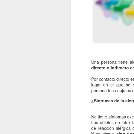
Una persona tiene al
directo o indirecto c
Por contacto directo e
lugar en el que se e
persona toca objetos q
¿Síntomas de la aler
No tiene síntomas exc
Los objetos de látex 
de reacción alérgica d
látex mismo,
sino a p