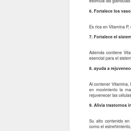
estimula las glándulas
re
6. Fortalece los va
cu
d
Es rica en Vitamina P,
La
7. Fortalece el siste
Además contiene Vita
J
esencial para el siste
8. ayuda a rejuvenec
s
Al contener Vitamina, 
La
en movimiento la ma
si
rejuvenecer las célula
lo
pr
9. Alivia trastornos i
lo
Su alto contenido en f
J
como el estreñimiento,