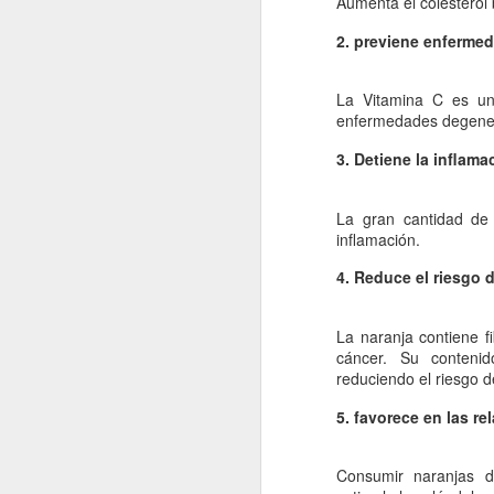
Aumenta el colesterol 
La contaminación: un
JAN
11
impacto ambiental de
2. previene enferm
la actualidad.
La contaminación en el desarrollo
La Vitamina C es un
alcanzado por la sociedad
enfermedades degenera
moderna ha tenido como
consecuencia una severa
3. Detiene la inflama
transformación del entorno natural
del hombre y un fuerte Impacto
J
medioambiental. La mejor defensa
La gran cantidad de 
del medio ambiente es el que
inflamación.
proporciona una normativa que
po
4. Reduce el riesgo 
pretende respetar las leyes que
di
rigen el funcionamiento de la
de
naturaleza.
fu
La naranja contiene f
mo
cáncer. Su contenid
reduciendo el riesgo d
Vi
5. favorece en las re
J
Consumir naranjas d