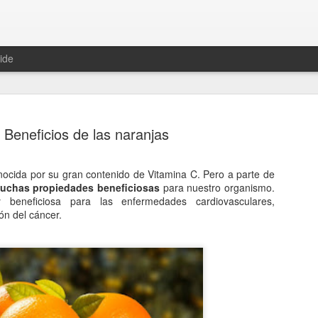
ide
Beneficios de las naranjas
ocida por su gran contenido de Vitamina C. Pero a parte de
uchas propiedades beneficiosas
para nuestro organismo.
Hablemos 
JAN
beneficiosa para las enfermedades cardiovasculares,
12
del univer
ón del cáncer.
Fue Nicolás Copérnico quie
teoría del heliocentrismo. S
universo y es la tierra la qu
La concepción del universo