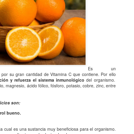
Entre los astrónomos del m
del universo con forma de
relacionada con exigencias d
esfera representaba para e
la armonía y la unidad unive
En el ámbito griego, se ace
es una esfera fija, ocupaba
inmensa estructura. A su alr
Estrellas y demás cuerpos 
Es un
 por su gran cantidad de Vitamina C que contiene. Por ello
ación y refuerza el sistema inmunológico
del organismo.
o, magnesio, ácido fólico, fósforo, potasio, cobre, zinc, entre
icios son:
rol bueno.
 la cual es una sustancia muy beneficiosa para el organismo.