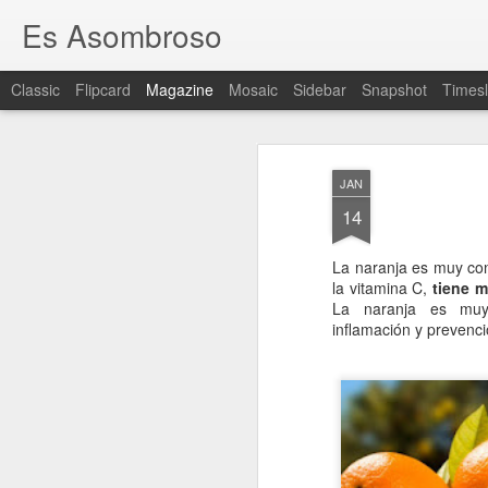
Es Asombroso
Classic
Flipcard
Magazine
Mosaic
Sidebar
Snapshot
Timesl
JAN
14
La naranja es muy con
la vitamina C,
tiene m
La naranja es muy 
inflamación y prevenci