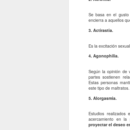
La contaminación: un
JAN
11
impacto ambiental de
Se basa en el gusto
la actualidad.
encierra a aquellos qu
La contaminación en el desarrollo
alcanzado por la sociedad
3. Actirastia.
moderna ha tenido como
consecuencia una severa
Es la excitación sexual
transformación del entorno natural
del hombre y un fuerte Impacto
J
4. Agonophilia.
medioambiental. La mejor defensa
del medio ambiente es el que
proporciona una normativa que
po
Según la opinión de 
pretende respetar las leyes que
di
partes sostienen rel
rigen el funcionamiento de la
de
Estas personas mant
naturaleza.
fu
este tipo de maltratos.
mo
5. Alorgasmia.
Vi
Estudios realizados
J
acercamiento en la 
proyectar el deseo 