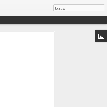
sobre la concepción
so: Nicolás Copérnico.
n formuló, ya en el Renacimiento, la
egún la cual, el sol es el centro del
e gira a su alrededor.
 en el mundo antiguo.