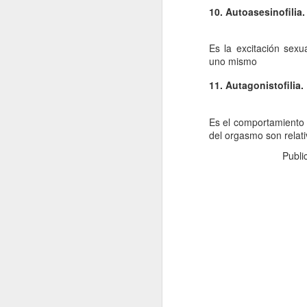
10. Autoasesinofilia.
fo
C
Es la excitación sexu
uno mismo
De
11. Autagonistofilia.
mo
a
pe
Es el comportamiento se
J
del orgasmo son relat
Publ
Un
a
i
c
ba
po
D
J