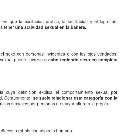
queda electrizado. Su carga eléctrica experimentan una
distribución hasta llegar a una situación de equilibrio. Aquellos
erpos que permite la libre circulación de las cargas en su seno se
enominan conductores.
en que la excitación erótica, la facilitación y el logro del
 a tener
una actividad sexual en la bañera.
 naturaleza eléctrica de la materia.
 el sexo con personas invidentes o con los ojos vendados.
El comunismo una doctrina política.
AN
d sexual puede llevarse
a cabo teniendo sexo en completa
5
El comunismo, desarrollado a partir del marxismo en el siglo XIX,
tuvo una gran importancia en la conformación del mundo en el
iglo XX, aunque hoy se encuentra en decadencia.
 teoría del comunismo postula el logro de una sociedad igualitaria y
lia cuya definición explica el comportamiento sexual por
n clases, donde la riqueza se reparta de forma equitativa entre todos
ad. Comúnmente,
se suele relacionar esta categoría con la
s seres humanos llegando incluso a la abolición de la propiedad
rencias sexuales por personas de mayor altura a la propia.
ivada. Estas ideas se encuentran presentes en todo tipo de utopías a
 largo de la historia.
¿Qué sabes sobre los cómic?
AN
muñecos o robots con aspecto humano.
4
En el cine, los dibujos animados, las revistas y aún la prensa