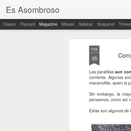
Es Asombroso
Classic
Flipcard
Magazine
Mosaic
Sidebar
Snapshot
Timesl
FEB
Comp
25
Las parafilias
son con
corriente. Algunas so
mecanofilia, quien la 
Sin embargo, la may
pensamos, como así rev
Estas son algunos de 