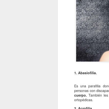
1. Abasiofilia.
Es una parafilia do
personas con discapac
cuerpo.
También les 
ortopédicas.
2. Acrofilia.