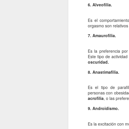
6. Alveofilia.
re
cu
d
Es el comportamiento 
orgasmo son relativos
La
7. Amaurofilia.
Es la preferencia por
J
Este tipo de activida
oscuridad.
8. Anastimafilia.
s
La
Es el tipo de parafi
si
personas con obesid
lo
a
crofilia
, o las prefe
pr
lo
9. Androidismo.
J
Es la excitación con 