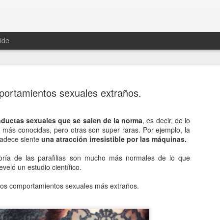
ide
ortamientos sexuales extraños.
ductas sexuales que se salen de la norma
, es decir, de lo
n más conocidas, pero otras son super raras. Por ejemplo, la
Hablemos 
JAN
padece siente
una atracción irresistible por las máquinas.
12
del univer
oría de las parafilias son mucho más normales de lo que
Fue Nicolás Copérnico quie
eló un estudio científico.
teoría del heliocentrismo. S
universo y es la tierra la qu
los comportamientos sexuales más extraños.
La concepción del universo