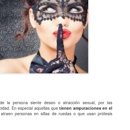
Entre los astrónomos del m
del universo con forma de
relacionada con exigencias d
esfera representaba para e
la armonía y la unidad unive
En el ámbito griego, se ace
es una esfera fija, ocupaba
inmensa estructura. A su alr
Estrellas y demás cuerpos 
nde la persona siente deseo o atracción sexual, por las
idad. En especial aquellas que
tienen amputaciones en el
atraen personas en sillas de ruedas o que usan prótesis