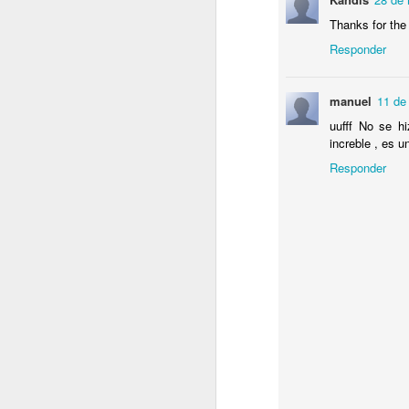
Thanks for the
cr
Responder
me
un
pr
manuel
11 de
R
uufff No se hi
increble , es u
En
Responder
in
J
su
Ch
El
Fu
a 
D