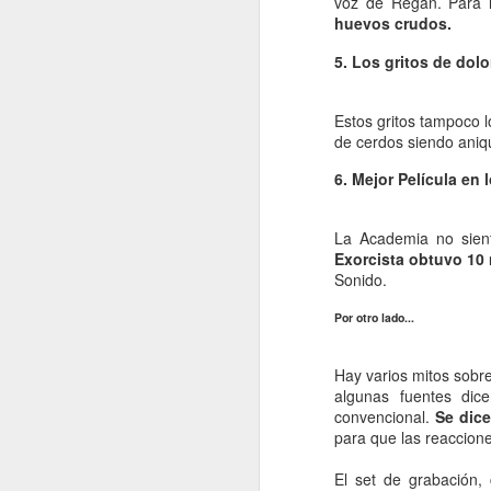
voz de Regan. Para l
huevos crudos.
re
cu
5. Los gritos de dolo
d
La
Estos gritos tampoco l
de cerdos siendo aniq
6. Mejor Película en 
J
La Academia no sient
Exorcista obtuvo 10
s
Sonido.
La
Por otro lado...
si
lo
Hay varios mitos sobre 
pr
algunas fuentes dic
lo
convencional.
Se dice
para que las reaccione
J
El set de grabación,