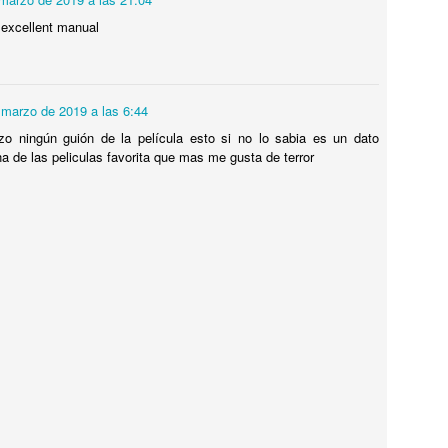
El desarrollo del comercio implica, a su vez, los instrumentos
técnicos jurídicos, el transporte y las instituciones comerciales y
 excellent manual
editicias. Esto da como resultado el establecimiento de un patrón
didor del valor de las mercancías que se generaliza. Lo que provoca
a creciente reducción del trueque o simple intercambio de productos,
opio de los primeros momentos de la vida comercial.
 marzo de 2019 a las 6:44
edes comerciales.
zo ningún guión de la película esto si no lo sabia es un dato
na de las peliculas favorita que mas me gusta de terror
 el siglo XX se experimenta un desarrollo gigantesco en el sector
dustrial.
La comedia y sus aportes cinematográfico
AN
1
Si bien el arte aportó a la historia del cine una brillante vitalidad
quística en el género de la comedia. También el sonoro demostró
 enorme potencial en el terreno del humor: desde la tragicomedia de
aplin a la irrupción del musical.
 primer sitio de la historia del cine data de finales del siglo XIX.
eron los mismos inventores de la fábrica de sueños quienes llevaron
la pantalla una historieta cómica para el regocijo de los espectadores.
Conoce sobre los combustibles.
EC