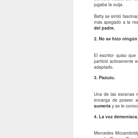
La contaminación: un
JAN
jugaba la ouija.
11
impacto ambiental de
Batty se sintió fascinad
la actualidad.
más apegado a la rea
La contaminación en el desarrollo
del padre.
alcanzado por la sociedad
moderna ha tenido como
2. No se hizo ningún 
consecuencia una severa
transformación del entorno natural
del hombre y un fuerte Impacto
El escritor quiso que 
J
medioambiental. La mejor defensa
partició activamente e
del medio ambiente es el que
adaptado.
proporciona una normativa que
po
3. Pazuzu.
pretende respetar las leyes que
di
rigen el funcionamiento de la
de
naturaleza.
fu
Una de las escenas m
mo
encarga de poseer a
sumeria
y se le conoce
Vi
4. La voz demoníaca
J
Mercedes Mccambridge,