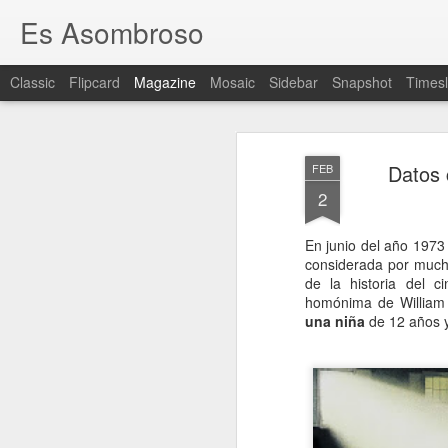
Es Asombroso
Classic
Flipcard
Magazine
Mosaic
Sidebar
Snapshot
Timesl
Datos 
FEB
2
En junio del año 1973
considerada por much
de la historia del c
homónima de William 
una niña
de 12 años y