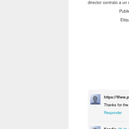
director contrato a u
fo
Publ
Etiq
C
De
mo
a
pe
J
Un
a
i
c
ba
https://Www.
po
Thanks for the
D
Responder
J
Kandis
28 de 