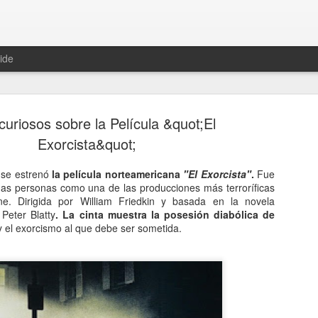
ide
curiosos sobre la Película &quot;El
Exorcista&quot;
 se estrenó
la película norteamericana
"El Exorcista"
.
Fue
as personas como una de las producciones más terroríficas
Hablemos 
JAN
ine. Dirigida por William Friedkin y basada en la novela
12
del univer
Peter Blatty
. La cinta muestra la posesión diabólica de
 el exorcismo al que debe ser sometida.
Fue Nicolás Copérnico quie
teoría del heliocentrismo. S
universo y es la tierra la qu
La concepción del universo