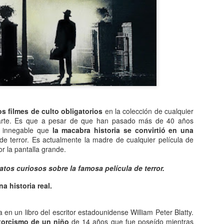
Entre los astrónomos del m
del universo con forma de
relacionada con exigencias d
esfera representaba para e
la armonía y la unidad unive
En el ámbito griego, se ace
es una esfera fija, ocupaba
inmensa estructura. A su alr
Estrellas y demás cuerpos 
s filmes de culto obligatorios
en la colección de cualquier
arte. Es que a pesar de que han pasado más de 40 años
s innegable que
la macabra historia se convirtió en una
e terror. Es actualmente la madre de cualquier película de
r la pantalla grande.
tos curiosos sobre la famosa película de terror.
a historia real.
 en un libro del escritor estadounidense William Peter Blatty.
exorcismo de un niño
de 14 años que fue poseído mientras