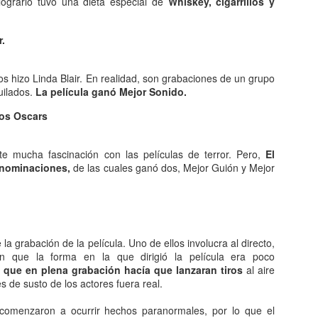
ograrlo tuvo una dieta especial de
Whiskey, cigarrillos y
queda electrizado. Su carga eléctrica experimentan una
distribución hasta llegar a una situación de equilibrio. Aquellos
erpos que permite la libre circulación de las cargas en su seno se
r.
enominan conductores.
 naturaleza eléctrica de la materia.
os hizo Linda Blair. En realidad, son grabaciones de un grupo
uilados.
La película ganó Mejor Sonido.
los Oscars
El comunismo una doctrina política.
AN
5
El comunismo, desarrollado a partir del marxismo en el siglo XIX,
e mucha fascinación con las películas de terror. Pero,
El
tuvo una gran importancia en la conformación del mundo en el
 nominaciones,
de las cuales ganó dos, Mejor Guión y Mejor
iglo XX, aunque hoy se encuentra en decadencia.
 teoría del comunismo postula el logro de una sociedad igualitaria y
n clases, donde la riqueza se reparta de forma equitativa entre todos
s seres humanos llegando incluso a la abolición de la propiedad
la grabación de la película. Uno de ellos involucra al directo,
ivada. Estas ideas se encuentran presentes en todo tipo de utopías a
en que la forma en la que dirigió la película era poco
 largo de la historia.
 que en plena grabación hacía que lanzaran tiros
al aire
s de susto de los actores fuera real.
¿Qué sabes sobre los cómic?
AN
4
 comenzaron a ocurrir hechos paranormales, por lo que el
En el cine, los dibujos animados, las revistas y aún la prensa