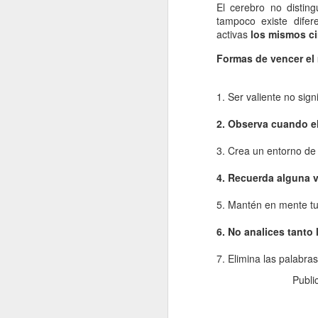
El cerebro no disting
re
tampoco existe difer
cu
activas
los mismos cir
d
Formas de vencer el
La
1. Ser valiente no sign
2. Observa cuando el
J
3. Crea un entorno de
4. Recuerda alguna v
s
5. Mantén en mente tu
La
si
6. No analices tanto 
lo
pr
7. Elimina las palabra
lo
Publ
J