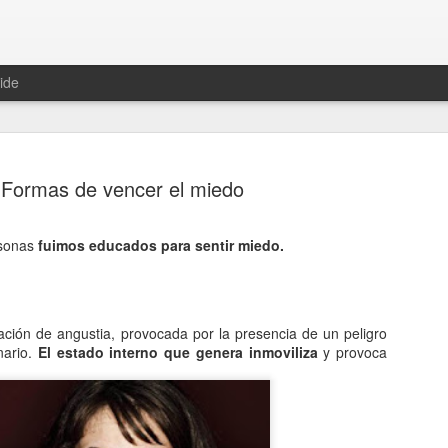
ide
Formas de vencer el miedo
rsonas
fuimos educados para sentir miedo.
Hablemos 
JAN
12
del univer
ción de angustia, provocada por la presencia de un peligro
Fue Nicolás Copérnico quie
ario.
El estado interno que genera inmoviliza
y provoca
teoría del heliocentrismo. S
universo y es la tierra la qu
La concepción del universo