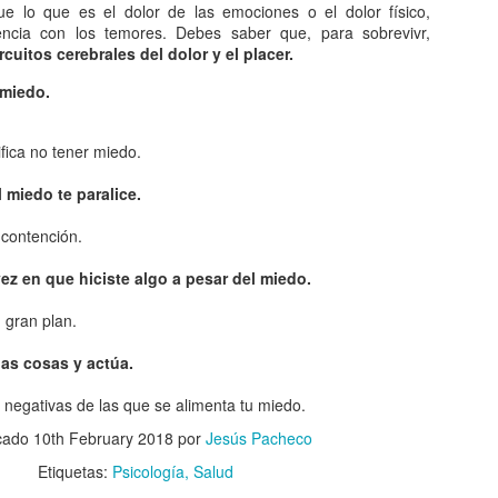
queda electrizado. Su carga eléctrica experimentan una
ue lo que es el dolor de las emociones o el dolor físico,
distribución hasta llegar a una situación de equilibrio. Aquellos
encia con los temores. Debes saber que, para sobrevivr,
erpos que permite la libre circulación de las cargas en su seno se
cuitos cerebrales del dolor y el placer.
enominan conductores.
 miedo.
 naturaleza eléctrica de la materia.
ifica no tener miedo.
 miedo te paralice.
El comunismo una doctrina política.
AN
5
 contención.
El comunismo, desarrollado a partir del marxismo en el siglo XIX,
tuvo una gran importancia en la conformación del mundo en el
ez en que hiciste algo a pesar del miedo.
iglo XX, aunque hoy se encuentra en decadencia.
 gran plan.
 teoría del comunismo postula el logro de una sociedad igualitaria y
n clases, donde la riqueza se reparta de forma equitativa entre todos
las cosas y actúa.
s seres humanos llegando incluso a la abolición de la propiedad
ivada. Estas ideas se encuentran presentes en todo tipo de utopías a
s negativas de las que se alimenta tu miedo.
 largo de la historia.
icado
10th February 2018
por
Jesús Pacheco
¿Qué sabes sobre los cómic?
AN
Etiquetas:
Psicología
Salud
4
En el cine, los dibujos animados, las revistas y aún la prensa