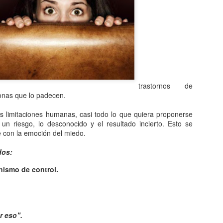
Entre los astrónomos del m
del universo con forma de
relacionada con exigencias d
esfera representaba para e
la armonía y la unidad unive
En el ámbito griego, se ace
es una esfera fija, ocupaba
inmensa estructura. A su alr
trastornos de
Estrellas y demás cuerpos 
rsonas que lo padecen.
 limitaciones humanas, casi todo lo que quiera proponerse
n riesgo, lo desconocido y el resultado incierto. Esto se
 con la emoción del miedo.
dos:
ismo de control.
r eso".