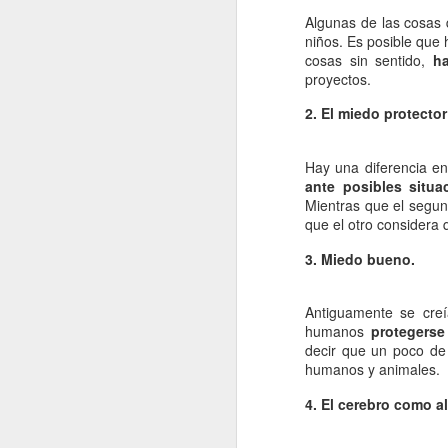
La contaminación: un
JAN
Algunas de las cosas 
11
impacto ambiental de
niños. Es posible que
la actualidad.
cosas sin sentido,
ha
proyectos.
La contaminación en el desarrollo
alcanzado por la sociedad
2. El miedo protector 
moderna ha tenido como
consecuencia una severa
transformación del entorno natural
Hay una diferencia en
del hombre y un fuerte Impacto
J
ante posibles situa
medioambiental. La mejor defensa
Mientras que el segun
del medio ambiente es el que
que el otro considera 
proporciona una normativa que
po
pretende respetar las leyes que
3. Miedo bueno.
di
rigen el funcionamiento de la
de
naturaleza.
fu
Antiguamente se creí
mo
humanos
protegerse
decir que un poco de 
Vi
humanos y animales.
4. El cerebro como al
J