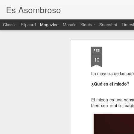
Es Asombroso
Classic
Flipcard
Magazine
Mosaic
Sidebar
Snapshot
Timesl
FEB
10
La mayoría de las pe
¿Qué es el miedo?
El miedo es una sensa
bien sea real o imagin