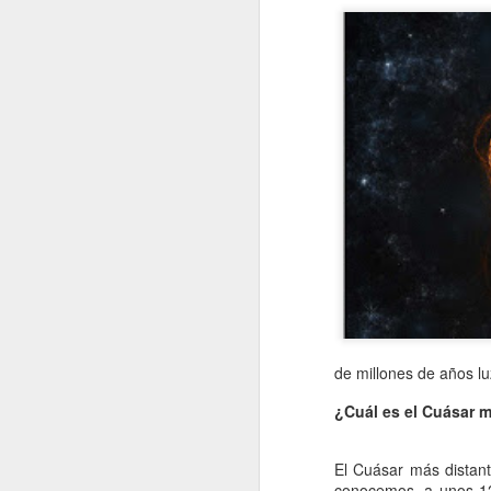
de millones de años lu
¿Cuál es el Cuásar m
El Cuásar más distant
conocemos, a unos 12