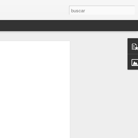
sobre la concepción
so: Nicolás Copérnico.
n formuló, ya en el Renacimiento, la
egún la cual, el sol es el centro del
e gira a su alrededor.
 en el mundo antiguo.