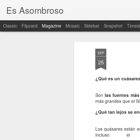
Es Asombroso
Classic
Flipcard
Magazine
Mosaic
Sidebar
Snapshot
Timesl
SEP
25
¿Qué es un cuásare
Son
las fuentes más 
más grandes que el Sis
¿Qué tan lejos se en
Los quásares están e
Incluso e