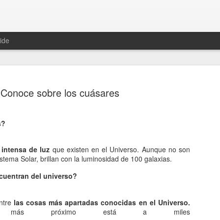
ide
Conoce sobre los cuásares
s?
Hablemos 
JAN
12
del univer
intensa de luz
que existen en el Universo. Aunque no son
tema Solar, brillan con la luminosidad de 100 galaxias.
Fue Nicolás Copérnico quie
teoría del heliocentrismo. S
cuentran del universo?
universo y es la tierra la qu
ntre
las cosas más apartadas conocidas en el Universo.
La concepción del universo
l más próximo está a miles