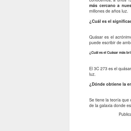
La contaminación: un
JAN
más cercano a nues
11
impacto ambiental de
millones de años luz.
la actualidad.
¿Cuál es el significa
La contaminación en el desarrollo
alcanzado por la sociedad
moderna ha tenido como
Quásar es el acrónim
consecuencia una severa
puede escribir de amb
transformación del entorno natural
del hombre y un fuerte Impacto
J
¿Cuál es el Cuásar más bri
medioambiental. La mejor defensa
del medio ambiente es el que
El 3C 273 es el quásar
proporciona una normativa que
po
luz.
pretende respetar las leyes que
di
rigen el funcionamiento de la
de
¿Dónde obtiene la e
naturaleza.
fu
mo
Se tiene la teoría que
Vi
de la galaxia donde e
Publi
J