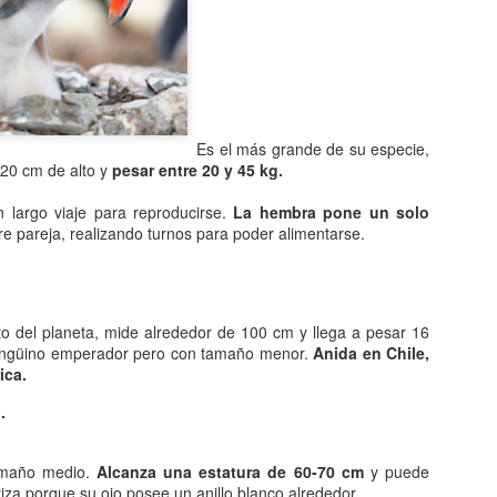
Entre los astrónomos del m
del universo con forma de
relacionada con exigencias d
esfera representaba para e
la armonía y la unidad unive
En el ámbito griego, se ace
Es el más grande de su especie,
es una esfera fija, ocupaba
20 cm de alto y
pesar entre 20 y 45 kg.
inmensa estructura. A su alr
Estrellas y demás cuerpos 
 largo viaje para reproducirse.
La hembra pone un solo
e pareja, realizando turnos para poder alimentarse.
o del planeta, mide alrededor de 100 cm y llega a pesar 16
pingüino emperador pero con tamaño menor.
Anida en Chile,
ica.
.
amaño medio.
Alcanza una estatura de 60-70 cm
y puede
iza porque su ojo posee un anillo blanco alrededor.