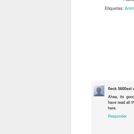
Etiquetas:
Anim
El
de
a 
El
ex
fu
ra
D
es
fleck 5600sxt 
po
m
Ahaa, its good
have read all 
Hi
here.
Responder
El
mi
u
D