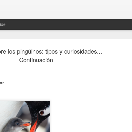
ide
e los pingüinos: tipos y curiosidades...
Continuación
Hablemos 
JAN
or.
12
del univer
Fue Nicolás Copérnico quie
teoría del heliocentrismo. S
universo y es la tierra la qu
La concepción del universo