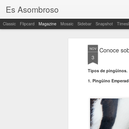
Es Asombroso
Classic
Flipcard
Magazine
Mosaic
Sidebar
Snapshot
Timesl
Conoce sobr
NOV
3
Tipos de pingüinos.
1. Pingüino Emperad