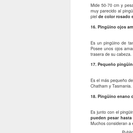
Mide 50-70 cm y pesa 
muy parecido al pingü
pl
piel
de color rosado 
la
so
16. Pingüino ojos ama
El
de
Es un pingüino de t
p
Posee unos ojos amari
trasera de su cabeza.
D
17. Pequeño pingüin
Es el más pequeño del
ca
Chatham y Tasmania. 
qu
18. Pingüino enano d
E
to
In
Es junto con el ping
pueden pesar hasta 
Muchos consideran a e
D
Publi