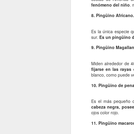
fenómeno del niño
. 
fo
8. Pingüino Africano
C
Es la única especie q
De
sur.
Es un pingüino d
mo
a
9. Pingüino Magallan
pe
J
Miden alrededor de 40
fijarse en las rayas
Un
blanco, como puede ve
a
i
10. Pingüino de pena
c
ba
Es el más pequeño d
po
cabeza negra, posee
ojos color rojo.
D
11. Pingüino macaron
J