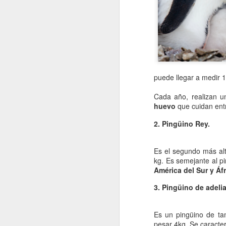
puede llegar a medir 1
Cada año, realizan un
huevo
que cuidan entr
2. Pingüino Rey.
Es el segundo más alt
kg. Es semejante al 
América del Sur y Áfr
3. Pingüino de adelia
Es un pingüino de t
pesar 4kg. Se caracter