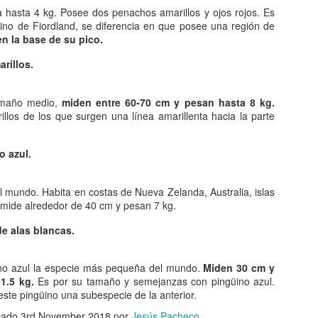
30
Se llama combustibles fósiles aquellas materias primas
hasta 4 kg. Posee dos penachos amarillos y ojos rojos. Es
empleadas en combustión que se han formado a partir de las
ino de Fiordland, se diferencia en que posee una región de
antas y otros organismos vivos que existieron en tiempos remotos en
en la base de su pico.
 tierra. El carbón en todas sus variedades el petróleo y el gas natural
n formas distintas de presentarse estos productos.
rillos.
 carbón, el lignito y la turba, tiene su origen en los restos orgánicos
 árboles y plantas de bosque que se hundieron en el agua de
amaño medio,
miden entre 60-70 cm y pesan hasta 8 kg.
antano.
llos de los que surgen una línea amarillenta hacia la parte
El color un espectro visible.
EC
o azul.
29
El hecho de que puedas observar el color cualquier objeto se
debe al estímulo que ejercen la luz sobre la retina. Lo que somos
 mundo. Habita en costas de Nueva Zelanda, Australia, islas
paces de ver depende tanto de la composición espectral de la luz
mide alrededor de 40 cm y pesan 7 kg.
e ilumina un cuerpo como de la naturaleza de este.
e alas blancas.
ntre todos los atributos de objetos que podemos observar hay uno
talmente subjetivo, el color. Podría afirmarse que el concepto de color
tegra otros tres: la cantidad de luz incidente el tono y la saturación.
üino azul la especie más pequeña del mundo.
Miden 30 cm y
1.5 kg.
Es por su tamaño y semejanzas con pingüino azul.
ste pingüino una subespecie de la anterior.
El colonialismo, fenómeno conocido desde la
EC
cado
3rd November 2018
por
Jesús Pacheco