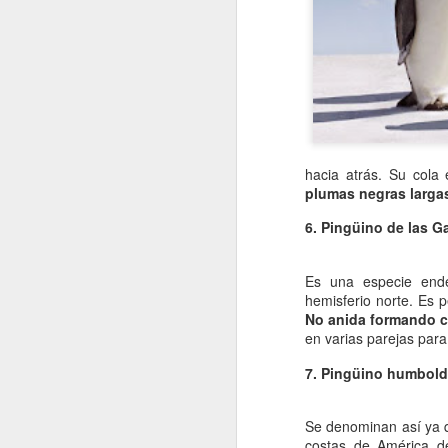
re
cu
d
La
hacia atrás. Su cola 
J
plumas negras larga
6. Pingüino de las G
s
Es una especie endé
La
hemisferio norte. Es 
si
No anida formando c
lo
en varias parejas para
pr
lo
7. Pingüino humbold
J
Se denominan así ya q
costas de América de