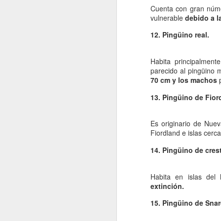
Cuenta con gran núme
vulnerable
debido a l
cr
me
12. Pingüino real.
un
pr
Habita principalment
R
parecido al pingüino 
70 cm y los machos
p
En
in
13. Pingüino de Fior
J
Es originario de Nue
su
Fiordland e islas cerc
Ch
14. Pingüino de crest
El
Fu
Habita en islas del
a 
extinción.
15. Pingüino de Snar
D