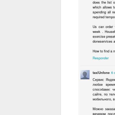
does the list 
which allows t
pl
spending all r
la
required tempor
so
Us can order 
El
week . Housek
de
exercise preset
p
doneservices a
How to find a 
D
Responder
ca
taxiUnfone
6 
qu
Сервис Яндек
любое время
E
способами: ч
to
сайте, по те
In
мобильного, 
Можно заказа
D
вечером посл