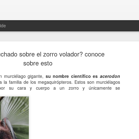
ide
chado sobre el zorro volador? conoce
sobre esto
un murciélago gigante,
su nombre científico es
acerodon
 la familia de los megaquirópteros. Estos son murciélagos
Hablemos 
JAN
por su cara y cuerpo a un zorro y únicamente se
12
del univer
Fue Nicolás Copérnico quie
teoría del heliocentrismo. S
universo y es la tierra la qu
La concepción del universo