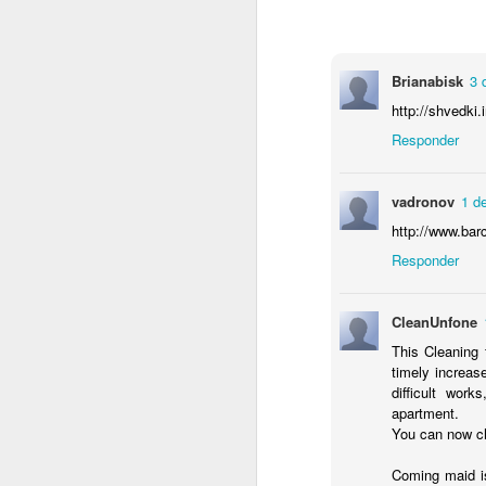
cr
me
Brianabisk
3 
un
pr
http://shvedki.
Responder
R
En
vadronov
1 de
in
J
http://www.barc
Responder
su
Ch
CleanUnfone
El
This Cleaning 
Fu
timely increase
a 
difficult wor
apartment.
You can now ch
D
Coming maid is