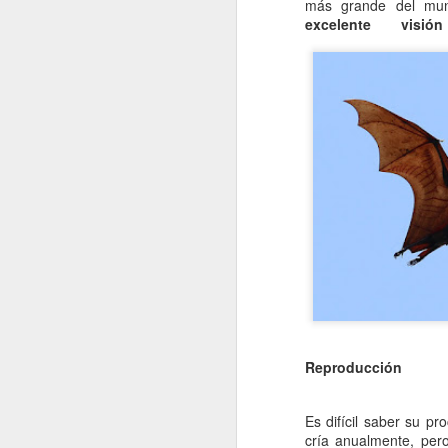
más grande del mun
re
excelente visión
cu
d
La
J
s
La
si
lo
pr
lo
Reproducción
J
Es difícil saber su p
cría anualmente, per