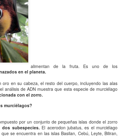
Entre los astrónomos del m
del universo con forma de
relacionada con exigencias d
esfera representaba para e
la armonía y la unidad unive
En el ámbito griego, se ace
es una esfera fija, ocupaba
inmensa estructura. A su alr
Estrellas y demás cuerpos 
alimentan de la fruta. Es uno de los
azados en el planeta.
n oro en su cabeza, el resto del cuerpo, incluyendo las alas
 el análisis de ADN muestra que esta especie de murciélago
cionada con el zorro.
os murciélagos?
compuesto por un conjunto de pequeñas islas donde el zorro
 dos subespecies.
El acerodon jubatus, es el murciélago
que se encuentra en las islas Basilan, Cebú, Leyte, Biliran,