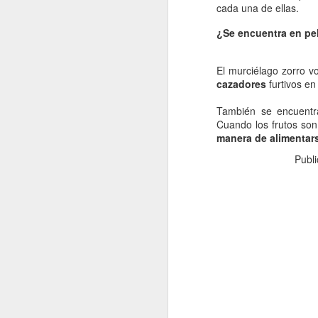
cada una de ellas.
fo
¿Se encuentra en pel
C
El murciélago zorro vo
De
cazadores
furtivos en
mo
a
También se encuentr
pe
Cuando los frutos so
manera de alimentar
J
Publ
Un
a
i
c
ba
po
D
J