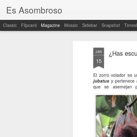
Es Asombroso
Classic
Flipcard
Magazine
Mosaic
Sidebar
Snapshot
Timesl
¿Has escu
JAN
15
El zorro volador es 
jubatus
y pertenece a
que se asemejan 