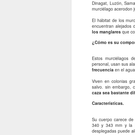
La contaminación: un
Dinagat, Luzón, Samar
JAN
murciélago acerodon ju
11
impacto ambiental de
la actualidad.
El hábitat de los mur
La contaminación en el desarrollo
encuentran alejados 
alcanzado por la sociedad
los manglares
que con
moderna ha tenido como
consecuencia una severa
¿Cómo es su compo
transformación del entorno natural
del hombre y un fuerte Impacto
J
Estos murciélagos d
medioambiental. La mejor defensa
personal, usan sus al
del medio ambiente es el que
frecuencia
en el agua
proporciona una normativa que
po
pretende respetar las leyes que
di
Viven en colonias gr
rigen el funcionamiento de la
de
salvo. sin embargo, 
naturaleza.
fu
caza sea bastante difí
mo
Características.
Vi
Su cuerpo carece de 
J
340 y 343 mm y la 
desplegadas puede alc