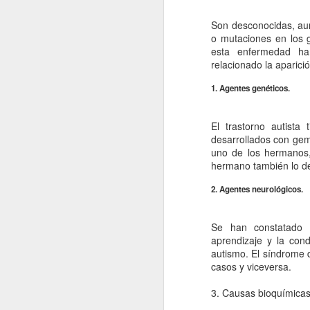
re
Son desconocidas, a
cu
o mutaciones en los g
d
esta enfermedad han 
relacionado la aparici
La
1. Agentes genéticos.
El trastorno autista
J
desarrollados con gem
uno de los hermanos, 
hermano también lo de
s
2. Agentes neurológicos.
La
si
lo
Se han constatado a
pr
aprendizaje y la cond
lo
autismo. El síndrome 
casos y viceversa.
J
3. Causas bioquímicas