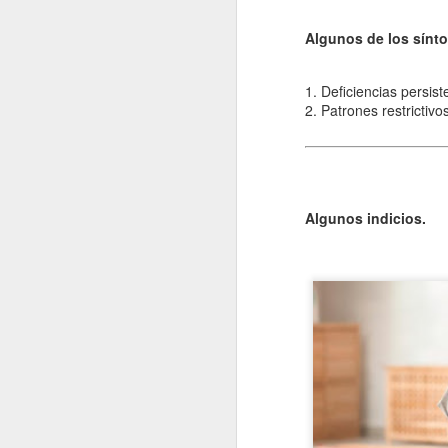
Entre los astrónomos del mundo a
del universo con forma de esfer
Algunos de los sínt
relacionada con exigencias de cará
esfera representaba para estos 
la armonía y la unidad universal.
1. Deficiencias persist
2. Patrones restrictiv
En el ámbito griego, se aceptaba,
es una esfera fija, ocupaba una p
inmensa estructura. A su alrededor
Estrellas y demás cuerpos celest
Algunos indicios.