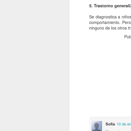
5. Trastorno general
pl
Se diagnostica a niños
la
comportamiento. Pero 
so
ninguno de los otros t
El
Pub
de
p
D
ca
qu
E
to
In
Sofía
10 de en
D