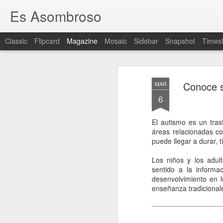
Es Asombroso
Classic
Flipcard
Magazine
Mosaic
Sidebar
Snapshot
Timesl
Conoce s
MAR
6
El autismo es un tras
Hablemos sobr
áreas relacionadas con
JAN
puede llegar a durar, 
12
del universo: 
Los niños y los adult
Fue Nicolás Copérnico quien formu
sentido a la informa
teoría del heliocentrismo. Según la
desenvolvimiento en 
universo y es la tierra la que gira
enseñanza tradicional
La concepción del universo en el