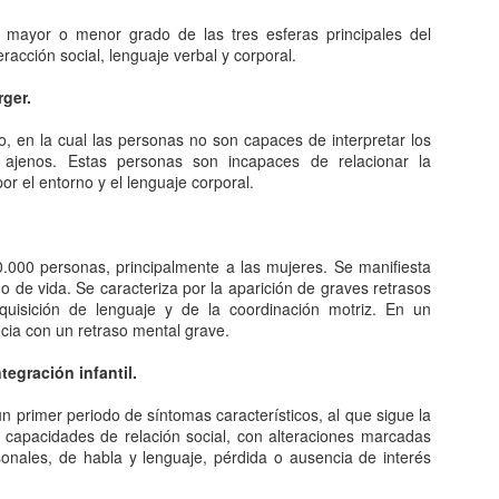
El desarrollo del comercio implica, a su vez, los instrumentos
técnicos jurídicos, el transporte y las instituciones comerciales y
 mayor o menor grado de las tres esferas principales del
editicias. Esto da como resultado el establecimiento de un patrón
racción social, lenguaje verbal y corporal.
didor del valor de las mercancías que se generaliza. Lo que provoca
a creciente reducción del trueque o simple intercambio de productos,
ger.
opio de los primeros momentos de la vida comercial.
, en la cual las personas no son capaces de interpretar los
edes comerciales.
 ajenos. Estas personas son incapaces de relacionar la
por el entorno y el lenguaje corporal.
 el siglo XX se experimenta un desarrollo gigantesco en el sector
dustrial.
La comedia y sus aportes cinematográfico
AN
1
Si bien el arte aportó a la historia del cine una brillante vitalidad
.000 personas, principalmente a las mujeres. Se manifiesta
quística en el género de la comedia. También el sonoro demostró
 de vida. Se caracteriza por la aparición de graves retrasos
 enorme potencial en el terreno del humor: desde la tragicomedia de
uisición de lenguaje y de la coordinación motriz. En un
aplin a la irrupción del musical.
ocia con un retraso mental grave.
 primer sitio de la historia del cine data de finales del siglo XIX.
tegración infantil.
eron los mismos inventores de la fábrica de sueños quienes llevaron
la pantalla una historieta cómica para el regocijo de los espectadores.
n primer periodo de síntomas característicos, al que sigue la
 capacidades de relación social, con alteraciones marcadas
sonales, de habla y lenguaje, pérdida o ausencia de interés
Conoce sobre los combustibles.
EC