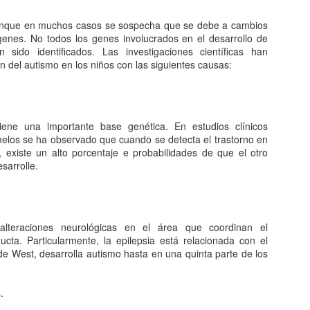
queda electrizado. Su carga eléctrica experimentan una
distribución hasta llegar a una situación de equilibrio. Aquellos
unque en muchos casos se sospecha que se debe a cambios
erpos que permite la libre circulación de las cargas en su seno se
enes. No todos los genes involucrados en el desarrollo de
enominan conductores.
sido identificados. Las investigaciones científicas han
ón del autismo en los niños con las siguientes causas:
 naturaleza eléctrica de la materia.
 tiene una importante base genética. En estudios clínicos
El comunismo una doctrina política.
AN
elos se ha observado que cuando se detecta el trastorno en
5
El comunismo, desarrollado a partir del marxismo en el siglo XIX,
existe un alto porcentaje e probabilidades de que el otro
tuvo una gran importancia en la conformación del mundo en el
sarrolle.
iglo XX, aunque hoy se encuentra en decadencia.
 teoría del comunismo postula el logro de una sociedad igualitaria y
n clases, donde la riqueza se reparta de forma equitativa entre todos
s seres humanos llegando incluso a la abolición de la propiedad
lteraciones neurológicas en el área que coordinan el
ivada. Estas ideas se encuentran presentes en todo tipo de utopías a
ucta. Particularmente, la epilepsia está relacionada con el
 largo de la historia.
de West, desarrolla autismo hasta en una quinta parte de los
¿Qué sabes sobre los cómic?
AN
.
4
En el cine, los dibujos animados, las revistas y aún la prensa