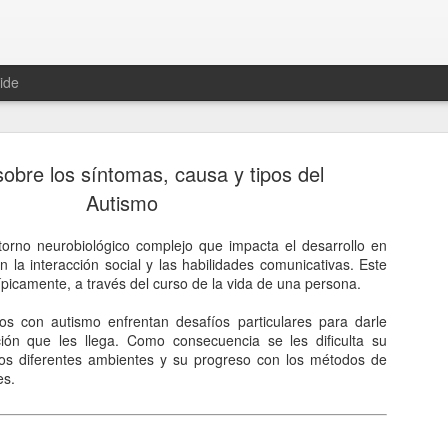
ide
obre los síntomas, causa y tipos del
Autismo
torno neurobiológico complejo que impacta el desarrollo en
e la concepción
 la interacción social y las habilidades comunicativas. Este
típicamente, a través del curso de la vida de una persona.
Nicolás Copérnico.
os con autismo enfrentan desafíos particulares para darle
ló, ya en el Renacimiento, la
ción que les llega. Como consecuencia se les dificulta su
 cual, el sol es el centro del
los diferentes ambientes y su progreso con los métodos de
 a su alrededor.
es.
 mundo antiguo.