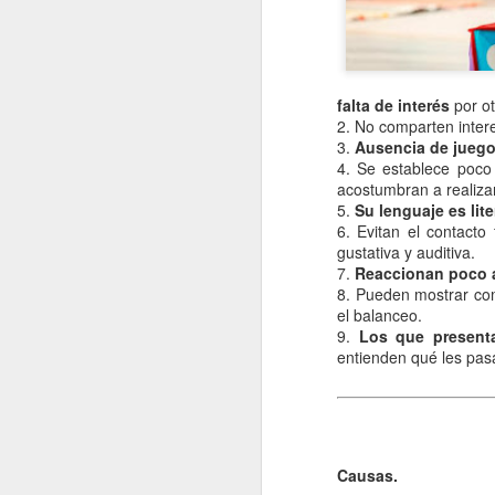
La contaminación: un
JAN
11
impacto ambiental de
la actualidad.
La contaminación en el desarrollo
falta de interés
por ot
alcanzado por la sociedad
2. No comparten inter
moderna ha tenido como
3.
Ausencia de juego
consecuencia una severa
4. Se establece poco 
transformación del entorno natural
acostumbran a realizar
del hombre y un fuerte Impacto
J
5.
Su lenguaje es lite
medioambiental. La mejor defensa
6. Evitan el contacto 
del medio ambiente es el que
gustativa y auditiva.
proporciona una normativa que
po
7.
Reaccionan poco a
pretende respetar las leyes que
di
8. Pueden mostrar com
rigen el funcionamiento de la
de
el balanceo.
naturaleza.
fu
9.
Los que presentan
mo
entienden qué les pasa
Vi
J
Causas.