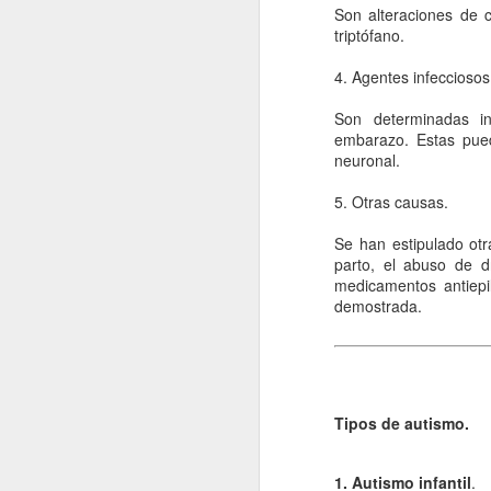
Son alteraciones de c
fo
triptófano.
C
4. Agentes infecciosos
De
Son determinadas in
mo
embarazo. Estas pued
a
neuronal.
pe
5. Otras causas.
J
Se han estipulado otr
parto, el abuso de 
Un
medicamentos antiepi
a
demostrada.
i
c
ba
po
D
Tipos de autismo.
J
1. Autismo infantil
.