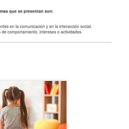
ntiguo se impuso pronto la idea
a. Una Concepción estrechamente
omas que se presentan son:
cter filosófico y religioso. La
pensadores la máxima expresión de
entes en la comunicación y en la interacción social.
os de comportamiento, intereses o actividades.
 de manera general, que la Tierra,
osición central dentro de esta
 giraba el sol la luna las
es.