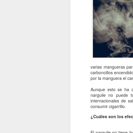
varias mangueras para
carboncillos encendid
por la manguera el c
Aunque esto se ha c
narguile no puede t
internacionales de s
consumir cigarrillo.
¿Cuáles son los efec
El narguile no tiene l