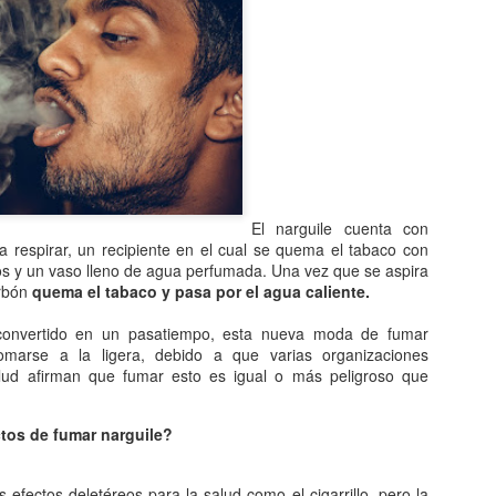
Entre los astrónomos del m
del universo con forma de
relacionada con exigencias d
esfera representaba para e
la armonía y la unidad unive
En el ámbito griego, se ace
es una esfera fija, ocupaba
inmensa estructura. A su alr
Estrellas y demás cuerpos 
El narguile cuenta con
 respirar, un recipiente en el cual se quema el tabaco con
os y un vaso lleno de agua perfumada. Una vez que se aspira
arbón
quema el tabaco y pasa por el agua caliente.
onvertido en un pasatiempo, esta nueva moda de fumar
omarse a la ligera, debido a que varias organizaciones
alud afirman que fumar esto es igual o más peligroso que
tos de fumar narguile?
os efectos deletéreos para la salud como el cigarrillo, pero la