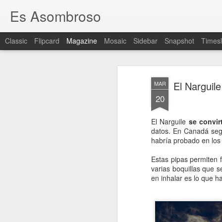
Es Asombroso
Classic
Flipcard
Magazine
Mosaic
Sidebar
Snapshot
Timesl
El Narguile
MAR
20
El Narguile
se convir
datos. En Canadá segú
habría probado en los
Estas pipas permiten 
varias boquillas que 
en inhalar es lo que 