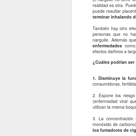
La contaminación: un
JAN
realidad es otra. Pue
11
impacto ambiental de
puede resultar placen
terminar inhalando 
la actualidad.
La contaminación en el desarrollo
También hay otro efe
alcanzado por la sociedad
personas que no han
moderna ha tenido como
narguile. Además qu
consecuencia una severa
enfermedades
como, 
transformación del entorno natural
efectos dañinos a larg
del hombre y un fuerte Impacto
J
medioambiental. La mejor defensa
¿Cuáles podrían ser
del medio ambiente es el que
proporciona una normativa que
po
pretende respetar las leyes que
1. Disminuye la func
di
rigen el funcionamiento de la
consumidoras, fertilida
de
naturaleza.
fu
2. Expone los riesgo
mo
(enfermedad viral qu
utilizan la misma boqui
Vi
3. La concentración
J
monóxido de carbono)
los fumadores de cig