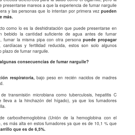
El consumo, una
Técnicas de
JAN
JAN
de presentarse mareos a que la experiencia de fumar narguile
10
9
categoría económica
construcción.
tera y las personas que lo intentan por primera vez
pueden
de más.
El consumo es el acto de la
En todas las épocas, los hombres
aplicación de bienes de la
han desarrollado su técnica de
cto como lo es la deshidratación que puede presentarse en
satisfacción directa de
construcción en viviendas dónde
 bebido la cantidad suficiente de agua antes de fumar
necesidades y se traduce en una
cobijarse. Su forma y los
e, fumar la misma pipa con otra persona
puede propagar
destrucción total o parcial de la
materiales de construcción ha
cardíacas y fertilidad reducida, estos son solo algunos
utilidad de los mismos. Consumir
variado adaptándose a los
o plazo de fumar narguile.
es destruir, extinguir. Es al mismo
diferentes climas y a la tecnología
Historia de confucio: El confucianismo.
AN
tiempo utilizar mercancías y
disponible en cada etapa
7
 algunas consecuencias de fumar narguile?
El confucianismo es un sistema de pensamiento desarrollado a
servicios en relación directa con
histórica. En la actualidad,
partir del siglo VI a. C. En China que incluye elementos sociales
las necesidades humanas.
ingenieros arquitectos colaboran
líticos religiosos y éticos, se basa en la enseñanza de confucio y sus
estrechamente, eligen los
ión respiratoria,
bajo peso en recién nacidos de madres
scípulos. También conocido como escuela de los literatos o escuela
El consumo como categoría
materiales y las técnicas que han
d.
 doctrina de los sabios, pretendió establecer unos valores comunes y
económica.
de utilizarse en cada caso
ndar un orden universal. Que tuviera en cuenta la realidad de aquel
concreto.
 de transmisión microbiana como tuberculosis, hepatitis C
mento a partir de antiguos principios y tradiciones.
En economía el consumo es el
e lleva a la hinchazón del hígado), ya que los fumadores
uso final de las mercancías y
Materiales de construcción.
lla.
da y obra de confucio.
servicios. Se excluyen el uso de
productos intermedios en la
El cemento es un componente
 de carboxihemoglobina (Unión de la hemoglobina con el
producción de otras mercancías.
básico en cualquier edificación
La conductividad: naturaleza eléctrica.
AN
, es más alta en estos fumadores ya que es de 10,1 % que
moderna.
6
arrillo que es de 6,5%.
Cuando un cuerpo neutro adquiere cargas negativas, es decir,