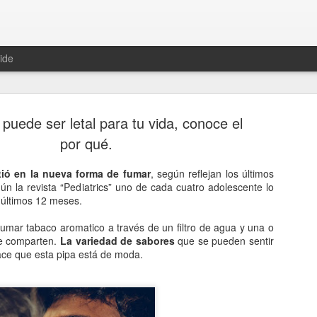
ide
 puede ser letal para tu vida, conoce el
por qué.
tió en la nueva forma de fumar
, según reflejan los últimos
n la revista “Pediatrics” uno de cada cuatro adolescente lo
Hablemos 
JAN
 últimos 12 meses.
12
del univer
fumar tabaco aromatico a través de un filtro de agua y una o
Fue Nicolás Copérnico quie
se comparten.
La variedad de sabores
que se pueden sentir
teoría del heliocentrismo. S
hace que esta pipa está de moda.
universo y es la tierra la qu
La concepción del universo