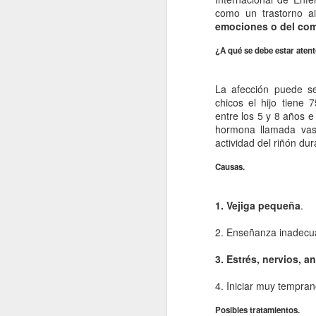
La contaminación: un
JAN
como un trastorno a
11
impacto ambiental de
emociones o del com
la actualidad.
¿A qué se debe estar aten
La contaminación en el desarrollo
alcanzado por la sociedad
moderna ha tenido como
La afección puede se
consecuencia una severa
chicos el hijo tiene 
transformación del entorno natural
entre los 5 y 8 años e
del hombre y un fuerte Impacto
J
hormona llamada vaso
medioambiental. La mejor defensa
actividad del riñón du
del medio ambiente es el que
proporciona una normativa que
Causas.
po
pretende respetar las leyes que
di
rigen el funcionamiento de la
de
1. Vejiga pequeña
.
naturaleza.
fu
mo
2. Enseñanza inadecua
Vi
3. Estrés, nervios, a
4. Iniciar muy tempran
J
Posibles tratamientos.