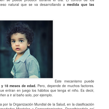
Entre los astrónomos del m
oceso natural que se va desarrollando a
medida que las
del universo con forma de
relacionada con exigencias d
esfera representaba para e
la armonía y la unidad unive
En el ámbito griego, se ace
es una esfera fija, ocupaba
inmensa estructura. A su alr
Estrellas y demás cuerpos 
Este mecanismo puede
5 y 18 meses de edad.
Pero, depende de muchos factores.
que entran en juego los hábitos que tenga el niño. Es decir,
ñen a ir al baño solo, por ejemplo.
da por la Organización Mundial de la Salud, en la clasificación
ermedades Mentales y Comportamientos. Describiendola así