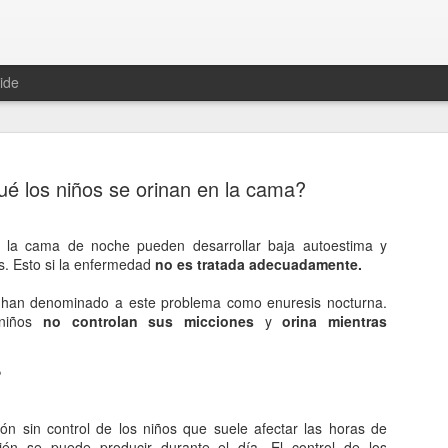
ide
ué los niños se orinan en la cama?
 la cama de noche pueden desarrollar baja autoestima y
s. Esto si la enfermedad
no es tratada adecuadamente.
Hablemos 
JAN
12
del univer
 han denominado a este problema como enuresis nocturna.
niños
no controlan sus micciones
y
orina mientras
Fue Nicolás Copérnico quie
teoría del heliocentrismo. S
?
universo y es la tierra la qu
La concepción del universo
ón sin control de los niños que suele afectar las horas de
én se puede producir durante el día. El control de los