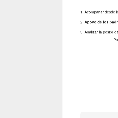
re
cu
1. Acompañar desde lo 
d
2.
Apoyo de los pad
La
3. Analizar la posibil
Pu
J
s
La
si
lo
pr
lo
J