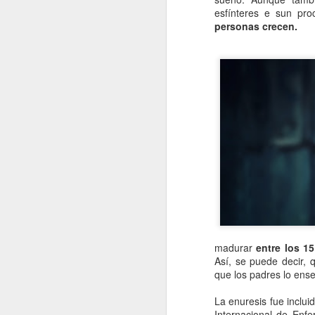
esfínteres e sun pr
personas crecen.
madurar
entre los 1
Así, se puede decir, 
que los padres lo ense
La enuresis fue inclui
Internacional de Enf