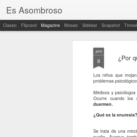
Es Asombroso
Classic
Flipcard
Magazine
Mosaic
Sidebar
Snapshot
Timesl
APR
¿Por q
8
Los niños que mojan
problemas psicológico
Médicos y psicólogos
Ocurre cuando los 
duermen.
¿Qué es la enuresis
Se trata de una micci
sueño. Aunque tambi