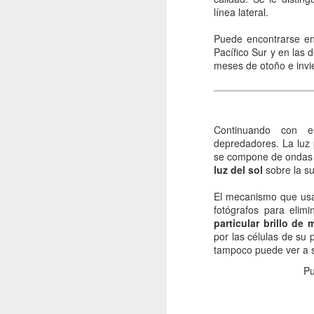
línea lateral.
re
cu
Puede encontrarse en
d
Pacífico Sur y en las 
meses de otoño e invi
La
Continuando con e
J
depredadores. La luz p
se compone de ondas
luz del sol
sobre la su
s
El mecanismo que usa
La
fotógrafos para elimi
si
particular brillo de
lo
por las células de su 
pr
tampoco puede ver a 
lo
Pu
J