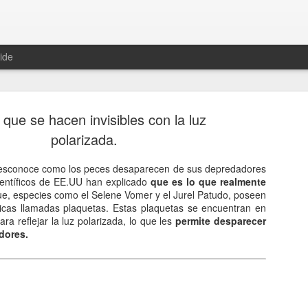
ide
que se hacen invisibles con la luz
polarizada.
esconoce como los peces desaparecen de sus depredadores
ientíficos de EE.UU han explicado
que es lo que realmente
Hablemos 
JAN
e, especies como el Selene Vomer y el Jurel Patudo, poseen
12
del univer
icas llamadas plaquetas. Estas plaquetas se encuentran en
para reflejar la luz polarizada, lo que les
permite desparecer
Fue Nicolás Copérnico quie
dores.
teoría del heliocentrismo. S
universo y es la tierra la qu
La concepción del universo