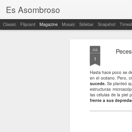
Es Asombroso
Classic
Flipcard
Magazine
Mosaic
Sidebar
Snapshot
Timesl
Peces 
JUL
1
Hasta hace poco se d
en el océano. Pero, c
sucede.
Se planteó qu
estructuras microscóp
las células de la piel 
frente a sus depreda