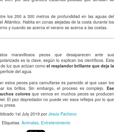
queda electrizado. Su carga eléctrica experimentan una
distribución hasta llegar a una situación de equilibrio. Aquellos
erpos que permite la libre circulación de las cargas en su seno se
tre los 200 a 300 metros de profundidad en las aguas del
enominan conductores.
del Atlántico. Habita en zonas alejadas de la costa durante los
erno y cuando se acerca el verano se acerca a las costas.
 naturaleza eléctrica de la materia.
stos maravillosos peces que desaparecen ante sus
El comunismo una doctrina política.
AN
olarizada es la clave, según lo explican los científicos. Esta
5
El comunismo, desarrollado a partir del marxismo en el siglo XIX,
 de luz que actúan como
el resplandor brillante que deja la
tuvo una gran importancia en la conformación del mundo en el
perficie del agua.
iglo XX, aunque hoy se encuentra en decadencia.
n estos peces para camuflarse es parecido al que usan los
 teoría del comunismo postula el logro de una sociedad igualitaria y
nar los brillos. Sin embargo, el proceso es complejo.
Ese
n clases, donde la riqueza se reparta de forma equitativa entre todos
 muchos colores
que vemos en muchos peces se producen
s seres humanos llegando incluso a la abolición de la propiedad
piel. El pez depredador no puede ver esos reflejos por lo que
ivada. Estas ideas se encuentran presentes en todo tipo de utopías a
su presa.
 largo de la historia.
blicado
1st July 2019
por
Jesús Pacheco
¿Qué sabes sobre los cómic?
Etiquetas:
Animales
Entretenimiento
AN
4
En el cine, los dibujos animados, las revistas y aún la prensa