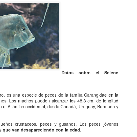
Entre los astrónomos del m
del universo con forma de
relacionada con exigencias d
esfera representaba para e
la armonía y la unidad unive
En el ámbito griego, se ace
es una esfera fija, ocupaba
inmensa estructura. A su alr
Estrellas y demás cuerpos 
Datos sobre el Selene
o, es una especie de peces de la familia Carangidae en la
rmes. Los machos pueden alcanzar los 48,3 cm, de longitud
en el Atlántico occidental, desde Canadá, Uruguay, Bermuda y
ueños crustáceos, peces y gusanos. Los peces jóvenes
os
que van desapareciendo con la edad.