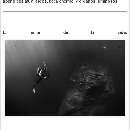
apéndices muy largos,
boca enorme, y
órganos luminosos.
El límite de la vida.