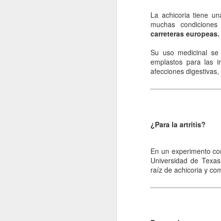
re
La achicoria tiene un
cu
muchas condiciones 
d
carreteras europeas.
La
Su uso medicinal se
emplastos para las ir
afecciones digestivas,
J
s
¿Para la artritis?
La
En un experimento con
si
Universidad de Texas.
lo
raíz de achicoria y c
pr
lo
J