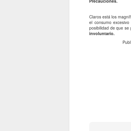
Precauciones.
fo
Claros está los magníf
C
el consumo excesivo
posibilidad de que se
De
involuntario.
mo
Publ
a
pe
J
Un
a
i
c
ba
po
D
J