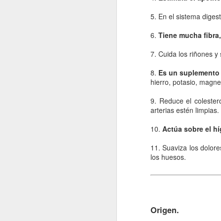
La contaminación: un
JAN
11
impacto ambiental de
5. En el sistema diges
la actualidad.
6.
Tiene mucha fibra,
La contaminación en el desarrollo
alcanzado por la sociedad
7. Cuida los riñones y 
moderna ha tenido como
consecuencia una severa
8.
Es un suplemento 
transformación del entorno natural
hierro, potasio, magne
del hombre y un fuerte Impacto
J
medioambiental. La mejor defensa
9. Reduce el colester
del medio ambiente es el que
arterias estén limpias.
proporciona una normativa que
po
pretende respetar las leyes que
10.
Actúa sobre el h
di
rigen el funcionamiento de la
de
naturaleza.
11. Suaviza los dolore
fu
los huesos.
mo
Vi
J
Origen.