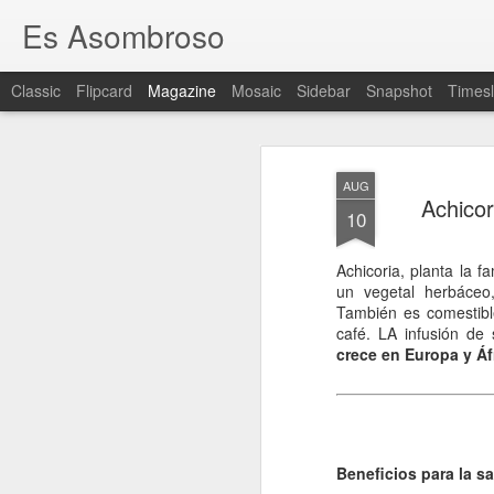
Es Asombroso
Classic
Flipcard
Magazine
Mosaic
Sidebar
Snapshot
Timesl
AUG
Achicor
10
Achicoria, planta la f
un vegetal herbáceo
También es comestibl
café. LA infusión de
crece en Europa y Áf
Beneficios para la sa