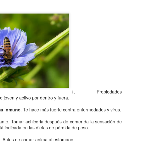
Entre los astrónomos del m
del universo con forma de
relacionada con exigencias d
esfera representaba para e
la armonía y la unidad unive
En el ámbito griego, se ace
es una esfera fija, ocupaba
inmensa estructura. A su alr
Estrellas y demás cuerpos 
1. Propiedades
e joven y activo por dentro y fuera.
ma inmune.
Te hace más fuerte contra enfermedades y virus.
ciante. Tomar achicoria después de comer da la sensación de
stá indicada en las dietas de pérdida de peso.
.
Antes de comer anima al estómago.