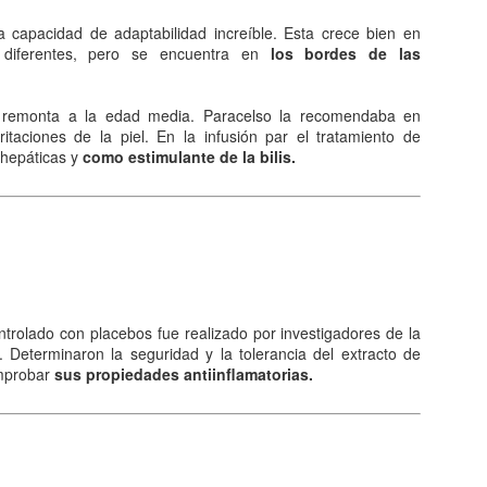
queda electrizado. Su carga eléctrica experimentan una
distribución hasta llegar a una situación de equilibrio. Aquellos
a capacidad de adaptabilidad increíble. Esta crece bien en
erpos que permite la libre circulación de las cargas en su seno se
diferentes, pero se encuentra en
los bordes de las
enominan conductores.
 naturaleza eléctrica de la materia.
 remonta a la edad media. Paracelso la recomendaba en
ritaciones de la piel. En la infusión par el tratamiento de
 hepáticas y
como estimulante de la bilis.
El comunismo una doctrina política.
AN
5
El comunismo, desarrollado a partir del marxismo en el siglo XIX,
tuvo una gran importancia en la conformación del mundo en el
iglo XX, aunque hoy se encuentra en decadencia.
 teoría del comunismo postula el logro de una sociedad igualitaria y
trolado con placebos fue realizado por investigadores de la
n clases, donde la riqueza se reparta de forma equitativa entre todos
 Determinaron la seguridad y la tolerancia del extracto de
s seres humanos llegando incluso a la abolición de la propiedad
omprobar
sus propiedades antiinflamatorias.
ivada. Estas ideas se encuentran presentes en todo tipo de utopías a
 largo de la historia.
¿Qué sabes sobre los cómic?
AN
4
En el cine, los dibujos animados, las revistas y aún la prensa