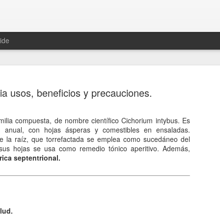
ide
ia usos, beneficios y precauciones.
amilia compuesta, de nombre científico Cichorium intybus. Es
, anual, con hojas ásperas y comestibles en ensaladas.
Hablemos 
JAN
e la raíz, que torrefactada se emplea como sucedáneo del
12
del univer
 sus hojas se usa como remedio tónico aperitivo. Además,
rica septentrional.
Fue Nicolás Copérnico quie
teoría del heliocentrismo. S
universo y es la tierra la qu
La concepción del universo
lud.