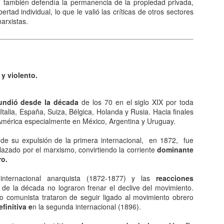
queda electrizado. Su carga eléctrica experimentan una
 también defendía la permanencia de la propiedad privada,
distribución hasta llegar a una situación de equilibrio. Aquellos
ertad individual, lo que le valió las críticas de otros sectores
erpos que permite la libre circulación de las cargas en su seno se
marxistas.
enominan conductores.
 naturaleza eléctrica de la materia.
y violento.
El comunismo una doctrina política.
AN
undió desde la década
de los 70 en el siglo XIX por toda
5
El comunismo, desarrollado a partir del marxismo en el siglo XIX,
talia, España, Suiza, Bélgica, Holanda y Rusia. Hacia finales
tuvo una gran importancia en la conformación del mundo en el
 América especialmente en México, Argentina y Uruguay.
iglo XX, aunque hoy se encuentra en decadencia.
 de su expulsión de la primera internacional, en 1872, fue
 teoría del comunismo postula el logro de una sociedad igualitaria y
azado por el marxismo, convirtiendo la corriente
dominante
n clases, donde la riqueza se reparta de forma equitativa entre todos
ro.
s seres humanos llegando incluso a la abolición de la propiedad
ivada. Estas ideas se encuentran presentes en todo tipo de utopías a
nternacional anarquista (1872-1877) y las
reacciones
 largo de la historia.
 de la década no lograron frenar el declive del movimiento.
o comunista trataron de seguir ligado al movimiento obrero
finitiva e
n la segunda internacional (1896).
¿Qué sabes sobre los cómic?
AN
4
En el cine, los dibujos animados, las revistas y aún la prensa