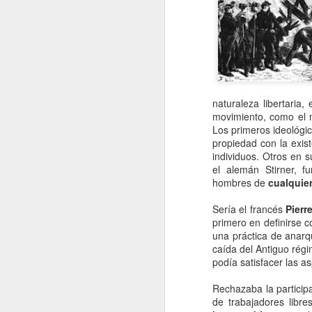
La contaminación: un
JAN
11
impacto ambiental de
la actualidad.
La contaminación en el desarrollo
alcanzado por la sociedad
moderna ha tenido como
consecuencia una severa
naturaleza libertaria,
transformación del entorno natural
movimiento, como el 
del hombre y un fuerte Impacto
J
Los primeros ideológic
medioambiental. La mejor defensa
propiedad con la exis
del medio ambiente es el que
individuos. Otros en s
proporciona una normativa que
po
el alemán Stirner, fu
pretende respetar las leyes que
di
hombres de
cualquier
rigen el funcionamiento de la
de
naturaleza.
fu
Sería el francés
Pier
mo
primero en definirse 
una práctica de anarq
Vi
caída del Antiguo régi
podía satisfacer las a
J
Rechazaba la particip
de trabajadores libre