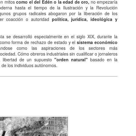
Entre los astrónomos del m
en mitos
como el del Edén o la edad de oro,
no empezaría
del universo con forma de
derna hasta el tiempo de la Ilustración y la Revolución
relacionada con exigencias d
unos grupos radicales abogaron por la liberación de los
esfera representaba para e
ier coacción o autoridad
política, jurídica, ideológica y
la armonía y la unidad unive
En el ámbito griego, se ace
a se desarrolló especialmente en el siglo XIX, durante la
es una esfera fija, ocupaba
, como forma de rechazo de estado y el
sistema económico
inmensa estructura. A su alr
cándose como las aspiraciones de los sectores más
Estrellas y demás cuerpos 
ociedad. Cómo obreros industriales sin cualificar o jornaleros
la libertad de un supuesto
"orden natural"
basado en la
a de los individuos autónomos.