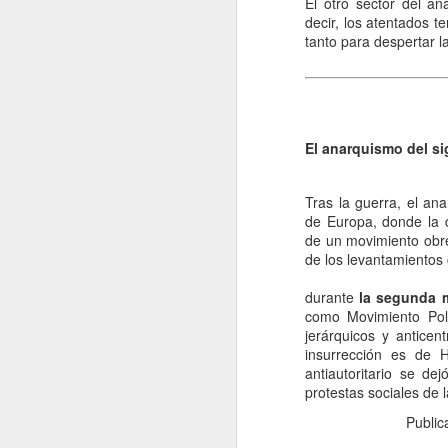
El otro sector del an
decir, los atentados te
fo
tanto para despertar l
C
De
mo
a
El anarquismo del si
pe
J
Tras la guerra, el an
de Europa, donde la de
de un movimiento obrer
Un
de los levantamientos 
a
i
durante
la segunda m
c
como Movimiento Polít
ba
jerárquicos y anticent
po
insurrección es de H
antiautoritario se de
D
protestas sociales de 
Publi
J