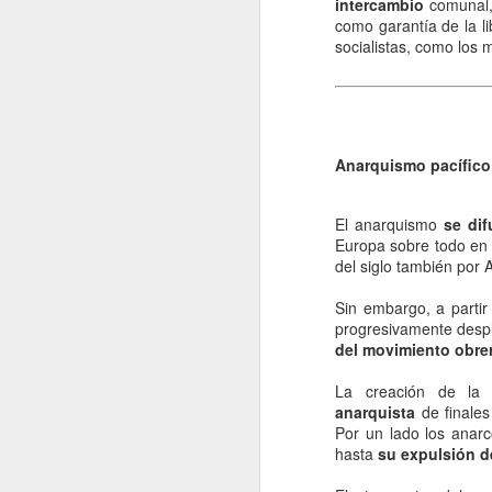
intercambio
comunal,
re
como garantía de la lib
cu
socialistas, como los 
d
La
Anarquismo pacífico 
J
El anarquismo
se dif
Europa sobre todo en I
del siglo también por
s
Sin embargo, a partir
La
progresivamente despl
si
del movimiento obre
lo
pr
La creación de la i
lo
anarquista
de finales
Por un lado los anarc
hasta
su expulsión de
J