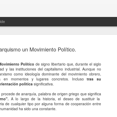
ide
arquismo un Movimiento Político.
ovimiento Político
de signo libertario que, durante el siglo
ad y las instituciones del capitalismo industrial. Aunque no
Hablemos 
JAN
arxismo como ideología dominante del movimiento obrero,
12
del univer
ncia en momentos y lugares concretos. Incluso
tras su
ientación política
significativa.
Fue Nicolás Copérnico quie
teoría del heliocentrismo. S
 procede de anarquía, palabra de origen griego que significa
universo y es la tierra la qu
rno".
A lo largo de la historia, el deseo de sustituir la
ria de cualquier tipo por alguna forma de cooperación entre
La concepción del universo
a humanidad ha sido una constante.