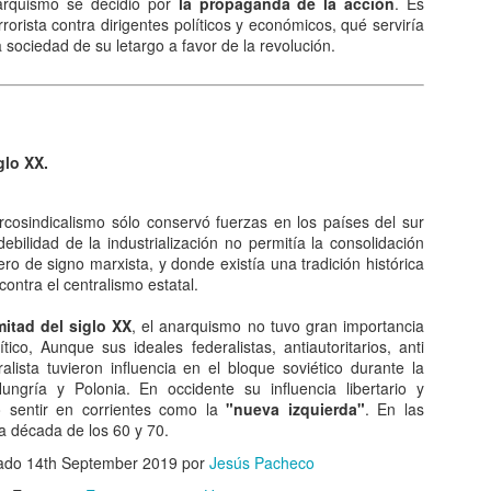
arquismo se decidió por
la propaganda de la acción
. Es
diaria alberga un buen número de personajes de cómic que ya
rrorista contra dirigentes políticos y económicos, qué serviría
rman parte de nuestro acervo cultural.
a sociedad de su letargo a favor de la revolución.
omo esta estructurado.
sde el punto de vista de la narratología, el cómic constituye una
dalidad de la narrativa que se expresa en un soporte gráfico,
compañado o no de un texto verbal. Para asignar a cada personaje su
glo XX.
nsamiento o una parte del diálogo.
Los cometas: un espectáculo que puede ofrecer el
AN
arcosindicalismo sólo conservó fuerzas en los países del sur
3
cielo.
bilidad de la industrialización no permitía la consolidación
o de signo marxista, y donde existía una tradición histórica
o de los espectáculos más bellos qué ofrecen los cielos es el de los
contra el centralismo estatal.
stros con cola que surgen de vez en cuando, muchas veces de forma
nesperada. Sin embargo, aunque tiene proporciones gigantescas, los
itad del siglo XX
, el anarquismo no tuvo gran importancia
ometas están formados por muy poca materia. Son de densidad
ico, Aunque sus ideales federalistas, antiautoritarios, anti
jísima y, habitualmente, son astros de escaso brillo, difuminados y
ralista tuvieron influencia en el bloque soviético durante la
co luminosos. Babinet los llamó la nada visible.
ungría y Polonia. En occidente su influencia libertario y
jó sentir en corrientes como la
"nueva izquierda"
. En las
esde la antigüedad.
la década de los 60 y 70.
El desarrollo del comercio.
cado
14th September 2019
por
Jesús Pacheco
AN
2