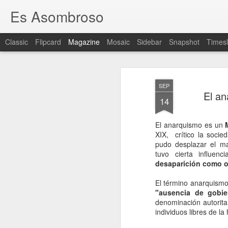
Es Asombroso
Classic
Flipcard
Magazine
Mosaic
Sidebar
Snapshot
Timesl
SEP
El an
14
El anarquismo es un
M
XIX, crítico la socied
pudo desplazar el m
tuvo cierta influe
desaparición como or
El término anarquismo
"ausencia de gobie
denominación autorita
individuos libres de l