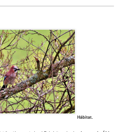
Entre los astrónomos del m
del universo con forma de
relacionada con exigencias d
esfera representaba para e
la armonía y la unidad unive
En el ámbito griego, se ace
es una esfera fija, ocupaba
inmensa estructura. A su alr
Estrellas y demás cuerpos 
Hábitat.