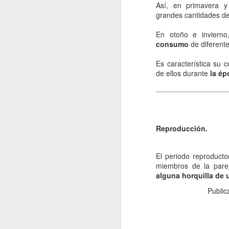
Así, en primavera y
re
grandes cantidades de
cu
d
En otoño e invierno
consumo
de diferente
La
Es característica su 
de ellos durante
la ép
J
s
Reproducción.
La
El periodo reproduct
si
miembros de la pare
lo
alguna horquilla de 
pr
lo
Publi
J