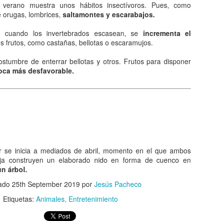
queda electrizado. Su carga eléctrica experimentan una
 verano muestra unos hábitos insectívoros. Pues, como
distribución hasta llegar a una situación de equilibrio. Aquellos
 orugas, lombrices,
saltamontes y escarabajos.
erpos que permite la libre circulación de las cargas en su seno se
enominan conductores.
, cuando los invertebrados escasean, se
incrementa el
s frutos, como castañas, bellotas o escaramujos.
 naturaleza eléctrica de la materia.
costumbre de enterrar bellotas y otros. Frutos para disponer
oca más desfavorable.
El comunismo una doctrina política.
AN
5
El comunismo, desarrollado a partir del marxismo en el siglo XIX,
tuvo una gran importancia en la conformación del mundo en el
iglo XX, aunque hoy se encuentra en decadencia.
 teoría del comunismo postula el logro de una sociedad igualitaria y
or se inicia a mediados de abril, momento en el que ambos
n clases, donde la riqueza se reparta de forma equitativa entre todos
ja construyen un elaborado nido en forma de cuenco en
s seres humanos llegando incluso a la abolición de la propiedad
un árbol.
ivada. Estas ideas se encuentran presentes en todo tipo de utopías a
 largo de la historia.
cado
25th September 2019
por
Jesús Pacheco
Etiquetas:
Animales
Entretenimiento
¿Qué sabes sobre los cómic?
AN
4
En el cine, los dibujos animados, las revistas y aún la prensa