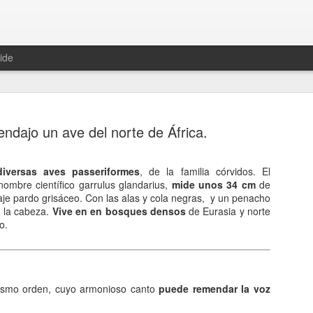
ide
endajo un ave del norte de África.
iversas aves passeriformes
, de la familia córvidos. El
ombre científico garrulus glandarius,
mide unos 34 cm
Hablemos 
de
JAN
maje pardo grisáceo. Con las alas y cola negras, y un penacho
12
del univer
 la cabeza.
Vive en en bosques densos
de Eurasia y norte
o.
Fue Nicolás Copérnico quie
teoría del heliocentrismo. S
universo y es la tierra la qu
mismo orden, cuyo armonioso canto
puede remendar la voz
La concepción del universo