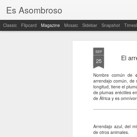
Es Asombroso
Classic
Flipcard
Magazine
Mosaic
Sidebar
Snapshot
Timesl
SEP
El arr
25
Nombre común de
d
arrendajo común, de n
longitud, tiene el plu
de plumas eréctiles en
de África y es omnívor
Arrendajo azul, del 
de otros animales.