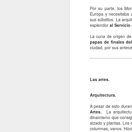
La contaminación: un
JAN
Por su parte, los Mon
11
impacto ambiental de
Europa y necesitaba u
la actualidad.
sus súbditos. La arqui
La contaminación en el desarrollo
esplendor
al Servicio 
alcanzado por la sociedad
moderna ha tenido como
La cuna de origen de
consecuencia una severa
papas de finales del
transformación del entorno natural
ciudad, por sus antece
del hombre y un fuerte Impacto
J
medioambiental. La mejor defensa
del medio ambiente es el que
proporciona una normativa que
po
pretende respetar las leyes que
di
Las artes.
rigen el funcionamiento de la
de
naturaleza.
fu
mo
Arquitectura.
Vi
A pesar de esto duran
Artes.
La arquitectur
dinamismo que consigu
J
alzado y plantas. Los e
columnas, vanos. Hiz