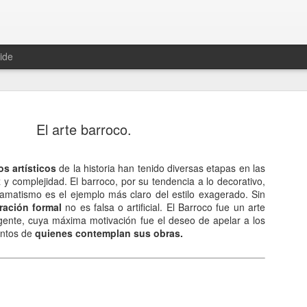
ide
El arte barroco.
s artísticos
de la historia han tenido diversas etapas en las
z y complejidad. El barroco, por su tendencia a lo decorativo,
Hablemos 
JAN
ramatismo es el ejemplo más claro del estilo exagerado. Sin
12
del univer
ración formal
no es falsa o artificial. El Barroco fue un arte
eligente, cuya máxima motivación fue el deseo de apelar a los
Fue Nicolás Copérnico quie
entos de
quienes contemplan sus obras.
teoría del heliocentrismo. S
universo y es la tierra la qu
La concepción del universo