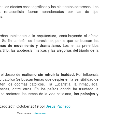
queda electrizado. Su carga eléctrica experimentan una
distribución hasta llegar a una situación de equilibrio. Aquellos
 con los efectos escenográficos y los elementos sorpresas. Las
erpos que permite la libre circulación de las cargas en su seno se
das renacentista fueron abandonadas por las de tipo
enominan conductores.
ca.
 naturaleza eléctrica de la materia.
dina totalmente a la arquitectura, contribuyendo al efecto
o. Su fin también es impresionar, por lo que se buscan las
nas de movimiento y dramatismo.
Los temas preferidos
El comunismo una doctrina política.
AN
tirio, las apoteosis místicas y las alegorías del triunfo de la
5
El comunismo, desarrollado a partir del marxismo en el siglo XIX,
tuvo una gran importancia en la conformación del mundo en el
iglo XX, aunque hoy se encuentra en decadencia.
 teoría del comunismo postula el logro de una sociedad igualitaria y
 el deseo de
realismo sin rehuir la fealdad.
Por influencia
n clases, donde la riqueza se reparta de forma equitativa entre todos
o católico Se buscan temas que despierten la sensibilidad de
s seres humanos llegando incluso a la abolición de la propiedad
lten los dogmas católicos. la Eucaristía, la inmaculada,
ivada. Estas ideas se encuentran presentes en todo tipo de utopías a
ísticas, entre otros. En los países donde ha triunfado la
 largo de la historia.
se prefieren los temas de la vida cotidiana,
los paisajes y
¿Qué sabes sobre los cómic?
AN
icado
20th October 2019
por
Jesús Pacheco
4
En el cine, los dibujos animados, las revistas y aún la prensa
Etiquetas:
Historia