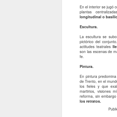
re
En el interior se jugó
cu
plantas centraliza
d
longitudinal o basíli
La
Escultura.
La escultura se subor
pictórico del conjunt
actitudes teatrales
lle
J
son las escenas de mar
fe.
s
Pintura.
La
En pintura predomina
si
de Trento, en el mund
lo
los fieles y que exa
pr
martirios, visiones m
lo
reforma, sin embargo 
los retratos.
J
Publ