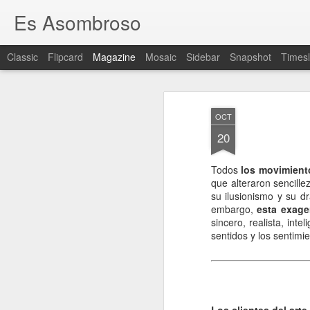
Es Asombroso
Classic
Flipcard
Magazine
Mosaic
Sidebar
Snapshot
Timesl
OCT
20
Todos
los movimiento
que alteraron sencille
su ilusionismo y su d
embargo,
esta exage
sincero, realista, int
sentidos y los sentimi
Los clientes del arte.