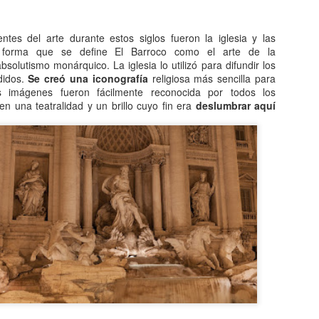
Entre los astrónomos del m
del universo con forma de
relacionada con exigencias d
tes del arte durante estos siglos fueron la iglesia y las
esfera representaba para e
 forma que se define El Barroco como el arte de la
la armonía y la unidad unive
bsolutismo monárquico. La iglesia lo utilizó para difundir los
rdidos.
Se creó una iconografía
religiosa más sencilla para
En el ámbito griego, se ace
 imágenes fueron fácilmente reconocida por todos los
es una esfera fija, ocupaba
 en una teatralidad y un brillo cuyo fin era
deslumbrar aquí
inmensa estructura. A su alr
Estrellas y demás cuerpos 