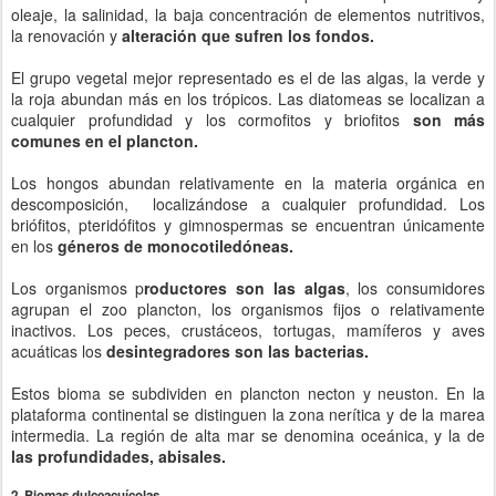
oleaje, la salinidad, la baja concentración de elementos nutritivos,
la renovación y
alteración que sufren los fondos.
El grupo vegetal mejor representado es el de las algas, la verde y
la roja abundan más en los trópicos. Las diatomeas se localizan a
cualquier profundidad y los cormofitos y briofitos
son más
comunes en el plancton.
Los hongos abundan relativamente en la materia orgánica en
descomposición, localizándose a cualquier profundidad. Los
briófitos, pteridófitos y gimnospermas se encuentran únicamente
en los
géneros de monocotiledóneas.
Los organismos p
roductores son las algas
, los consumidores
agrupan el zoo plancton, los organismos fijos o relativamente
inactivos. Los peces, crustáceos, tortugas, mamíferos y aves
acuáticas los
desintegradores son las bacterias.
Estos bioma se subdividen en plancton necton y neuston. En la
plataforma continental se distinguen la zona nerítica y de la marea
intermedia. La región de alta mar se denomina oceánica, y la de
las profundidades, abisales.
2.
Biomas dulceacuícolas.