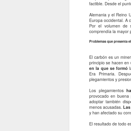
La contaminación: un
JAN
factible. Desde el pun
11
impacto ambiental de
Alemania y el Reino U
la actualidad.
Europa occidental. A 
La contaminación en el desarrollo
Por el volumen de s
alcanzado por la sociedad
comprendía la mayor p
moderna ha tenido como
consecuencia una severa
Problemas que presenta el
transformación del entorno natural
del hombre y un fuerte Impacto
J
El carbón es un miner
medioambiental. La mejor defensa
principio se hacen en
del medio ambiente es el que
en la que se formó
l
proporciona una normativa que
po
Era Primaria. Despu
pretende respetar las leyes que
di
plegamientos y presio
rigen el funcionamiento de la
de
naturaleza.
fu
Los plegamientos
ha
mo
provocado en buena p
adoptar también dispo
Vi
menos acusadas.
Las
y han afectado su cons
J
El resultado de todo 