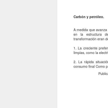
fo
C
Carbón y petróleo.
De
A medida que avanza 
mo
en la estructura d
a
transformación eran d
pe
J
1. La creciente pref
limpias, como la electr
Un
2. La rápida situaci
a
consumo final Como pa
i
c
Publi
ba
po
D
J