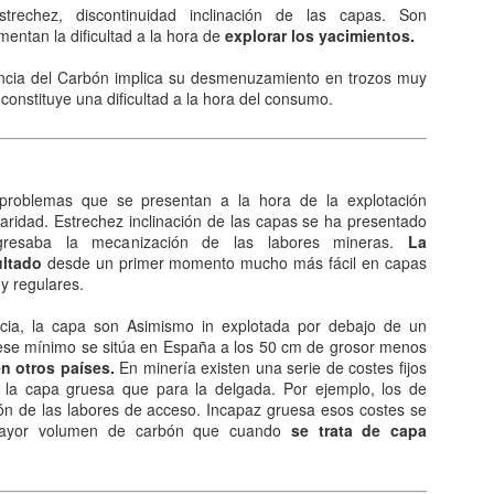
queda electrizado. Su carga eléctrica experimentan una
trechez, discontinuidad inclinación de las capas. Son
distribución hasta llegar a una situación de equilibrio. Aquellos
mentan la dificultad a la hora de
explorar los yacimientos.
erpos que permite la libre circulación de las cargas en su seno se
enominan conductores.
encia del Carbón implica su desmenuzamiento en trozos muy
onstituye una dificultad a la hora del consumo.
 naturaleza eléctrica de la materia.
problemas que se presentan a la hora de la explotación
El comunismo una doctrina política.
AN
laridad. Estrechez inclinación de las capas se ha presentado
5
El comunismo, desarrollado a partir del marxismo en el siglo XIX,
resaba la mecanización de las labores mineras.
La
tuvo una gran importancia en la conformación del mundo en el
ultado
desde un primer momento mucho más fácil en capas
iglo XX, aunque hoy se encuentra en decadencia.
 y regulares.
 teoría del comunismo postula el logro de una sociedad igualitaria y
cia, la capa son Asimismo in explotada por debajo de un
n clases, donde la riqueza se reparta de forma equitativa entre todos
ese mínimo se sitúa en España a los 50 cm de grosor menos
s seres humanos llegando incluso a la abolición de la propiedad
n otros países.
En minería existen una serie de costes fijos
ivada. Estas ideas se encuentran presentes en todo tipo de utopías a
 la capa gruesa que para la delgada. Por ejemplo, los de
 largo de la historia.
ón de las labores de acceso. Incapaz gruesa esos costes se
mayor volumen de carbón que cuando
se trata de capa
¿Qué sabes sobre los cómic?
AN
4
En el cine, los dibujos animados, las revistas y aún la prensa