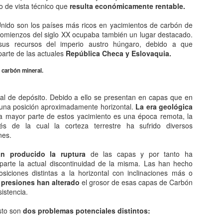
El consumo, una
Técnicas de
JAN
JAN
to de vista técnico que
resulta económicamente rentable.
10
9
categoría económica
construcción.
nido son los países más ricos en yacimientos de carbón de
El consumo es el acto de la
En todas las épocas, los hombres
comienzos del siglo XX ocupaba también un lugar destacado.
aplicación de bienes de la
han desarrollado su técnica de
us recursos del imperio austro húngaro, debido a que
satisfacción directa de
construcción en viviendas dónde
arte de las actuales
República Checa y Eslovaquia.
necesidades y se traduce en una
cobijarse. Su forma y los
destrucción total o parcial de la
materiales de construcción ha
 carbón mineral.
utilidad de los mismos. Consumir
variado adaptándose a los
es destruir, extinguir. Es al mismo
diferentes climas y a la tecnología
Historia de confucio: El confucianismo.
AN
tiempo utilizar mercancías y
disponible en cada etapa
al de depósito. Debido a ello se presentan en capas que en
7
El confucianismo es un sistema de pensamiento desarrollado a
servicios en relación directa con
histórica. En la actualidad,
 una posición aproximadamente horizontal.
La era geológica
partir del siglo VI a. C. En China que incluye elementos sociales
las necesidades humanas.
ingenieros arquitectos colaboran
a mayor parte de estos yacimiento es una época remota, la
líticos religiosos y éticos, se basa en la enseñanza de confucio y sus
estrechamente, eligen los
és de la cual la corteza terrestre ha sufrido diversos
scípulos. También conocido como escuela de los literatos o escuela
El consumo como categoría
materiales y las técnicas que han
nes.
 doctrina de los sabios, pretendió establecer unos valores comunes y
económica.
de utilizarse en cada caso
ndar un orden universal. Que tuviera en cuenta la realidad de aquel
concreto.
n producido la ruptura
de las capas y por tanto ha
mento a partir de antiguos principios y tradiciones.
En economía el consumo es el
arte la actual discontinuidad de la misma. Las han hecho
uso final de las mercancías y
Materiales de construcción.
siciones distintas a la horizontal con inclinaciones más o
da y obra de confucio.
servicios. Se excluyen el uso de
 presiones han alterado
el grosor de esas capas de Carbón
productos intermedios en la
El cemento es un componente
istencia.
producción de otras mercancías.
básico en cualquier edificación
La conductividad: naturaleza eléctrica.
AN
moderna.
esto son
dos problemas potenciales distintos:
6
Cuando un cuerpo neutro adquiere cargas negativas, es decir,