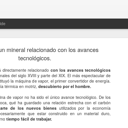
ide
un mineral relacionado con los avances
tecnológicos.
á directamente relacionado
con los avances tecnológicos
nales del siglo XVIII y parte del XIX. El más espectacular de
Hablemos 
JAN
ituyó la máquina de vapor, el primer convertidor de energía.
12
del univer
ía térmica en motriz,
descubierto por el hombre.
Fue Nicolás Copérnico quie
na de vapor no ha sido el único avance tecnológico. De los
teoría del heliocentrismo. S
oca, qué ha guardado una relación estrecha con el carbón
universo y es la tierra la qu
arte de los nuevos bienes
utilizados por la economía
necesariamente que estar construido en un material duro,
La concepción del universo
ismo
tiempo fácil de trabajar.