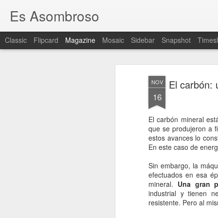
Es Asombroso
Classic
Flipcard
Magazine
Mosaic
Sidebar
Snapshot
Timesl
El carbón: 
NOV
16
El carbón mineral est
que se produjeron a fi
estos avances lo const
En este caso de energ
Sin embargo, la máqui
efectuados en esa ép
mineral.
Una gran p
industrial y tienen 
resistente. Pero al m