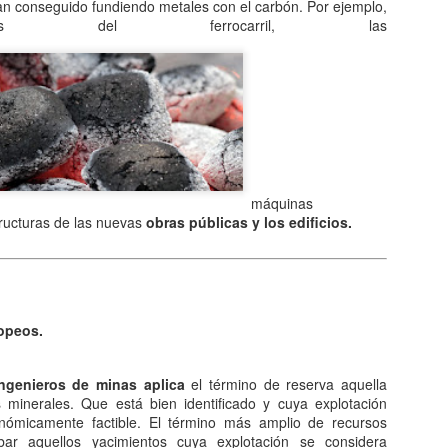
Entre los astrónomos del m
an conseguido fundiendo metales con el carbón. Por ejemplo,
del universo con forma de
es del ferrocarril, las
relacionada con exigencias d
esfera representaba para e
la armonía y la unidad unive
En el ámbito griego, se ace
es una esfera fija, ocupaba
inmensa estructura. A su alr
Estrellas y demás cuerpos 
máquinas
tructuras de las nuevas
obras públicas y los edificios.
opeos.
ingenieros de minas aplica
el término de reserva aquella
 minerales. Que está bien identificado y cuya explotación
onómicamente factible. El término más amplio de recursos
ar aquellos yacimientos cuya explotación se considera