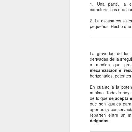
1. Una parte, la es
re
características que au
cu
d
2. La escasa consist
pequeños. Hecho que c
La
La gravedad de los 
J
derivadas de la irregu
a medida que prog
mecanización el res
s
horizontales, potentes
La
En cuanto a la poten
si
mínimo. Todavía hoy 
lo
de lo que
se acepta e
pr
que son iguales para
lo
apertura y conservaci
reparten entre un 
delgadas.
J