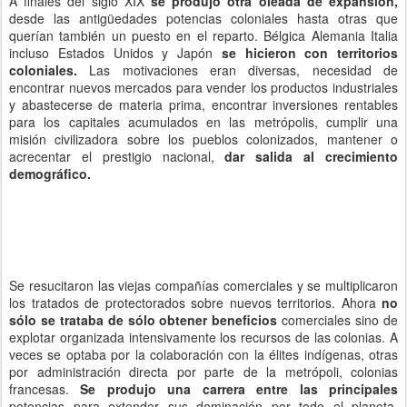
A finales del siglo XIX
se produjo otra oleada de expansión,
desde las antigüedades potencias coloniales hasta otras que
querían también un puesto en el reparto. Bélgica Alemania Italia
incluso Estados Unidos y Japón
se hicieron con territorios
coloniales.
Las motivaciones eran diversas, necesidad de
encontrar nuevos mercados para vender los productos industriales
y abastecerse de materia prima, encontrar inversiones rentables
para los capitales acumulados en las metrópolis, cumplir una
misión civilizadora sobre los pueblos colonizados, mantener o
acrecentar el prestigio nacional,
dar salida al crecimiento
demográfico.
Se resucitaron las viejas compañías comerciales y se multiplicaron
los tratados de protectorados sobre nuevos territorios. Ahora
no
sólo se trataba de sólo obtener beneficios
comerciales sino de
explotar organizada intensivamente los recursos de las colonias. A
veces se optaba por la colaboración con la élites indígenas, otras
por administración directa por parte de la metrópoli, colonias
francesas.
Se produjo una carrera entre las principales
potencias para extender sus dominación por todo el planeta,