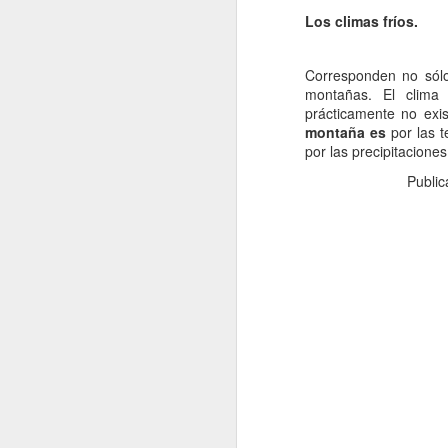
Los climas fríos.
pl
la
Corresponden no sólo 
so
montañas. El clima
prácticamente no exis
El
montaña es
por las t
de
por las precipitacione
p
Publi
D
ca
qu
E
to
In
D