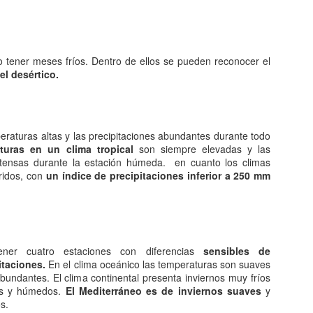
El desarrollo del comercio implica, a su vez, los instrumentos
técnicos jurídicos, el transporte y las instituciones comerciales y
editicias. Esto da como resultado el establecimiento de un patrón
didor del valor de las mercancías que se generaliza. Lo que provoca
a creciente reducción del trueque o simple intercambio de productos,
o tener meses fríos. Dentro de ellos se pueden reconocer el
opio de los primeros momentos de la vida comercial.
el desértico.
edes comerciales.
 el siglo XX se experimenta un desarrollo gigantesco en el sector
dustrial.
eraturas altas y las precipitaciones abundantes durante todo
La comedia y sus aportes cinematográfico
AN
uras en un clima tropical
son siempre elevadas y las
1
Si bien el arte aportó a la historia del cine una brillante vitalidad
intensas durante la estación húmeda. en cuanto los climas
quística en el género de la comedia. También el sonoro demostró
ridos, con
un índice de precipitaciones inferior a 250 mm
 enorme potencial en el terreno del humor: desde la tragicomedia de
aplin a la irrupción del musical.
 primer sitio de la historia del cine data de finales del siglo XIX.
eron los mismos inventores de la fábrica de sueños quienes llevaron
ener cuatro estaciones con diferencias
sensibles de
la pantalla una historieta cómica para el regocijo de los espectadores.
itaciones.
En el clima oceánico las temperaturas son suaves
abundantes. El clima continental presenta inviernos muy fríos
os y húmedos.
El Mediterráneo es de inviernos suaves
y
Conoce sobre los combustibles.
EC
s.