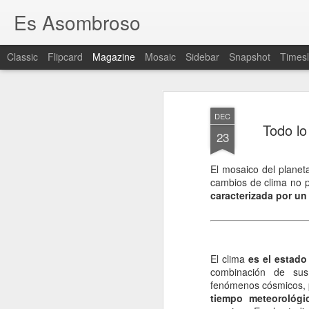
Es Asombroso
Classic
Flipcard
Magazine
Mosaic
Sidebar
Snapshot
Timesl
DEC
Todo lo
23
El mosaico del plane
cambios de clima no pa
caracterizada por un
El clima
es el estado
combinación de sus
fenómenos cósmicos, p
tiempo meteorológi