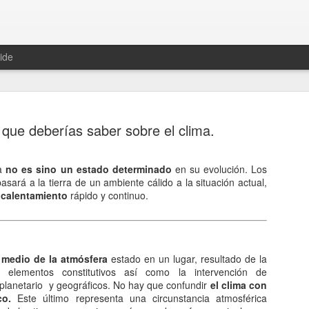
ide
 que deberías saber sobre el clima.
ta
no es sino un estado determinado
en su evolución. Los
sará a la tierra de un ambiente cálido a la situación actual,
Hablemos 
JAN
 calentamiento
rápido y continuo.
12
del univer
Fue Nicolás Copérnico quie
teoría del heliocentrismo. S
 medio de la atmósfera
estado en un lugar, resultado de la
universo y es la tierra la qu
 elementos constitutivos así como la intervención de
lanetario y geográficos. No hay que confundir
el clima con
La concepción del universo
co.
Este último representa una circunstancia atmosférica