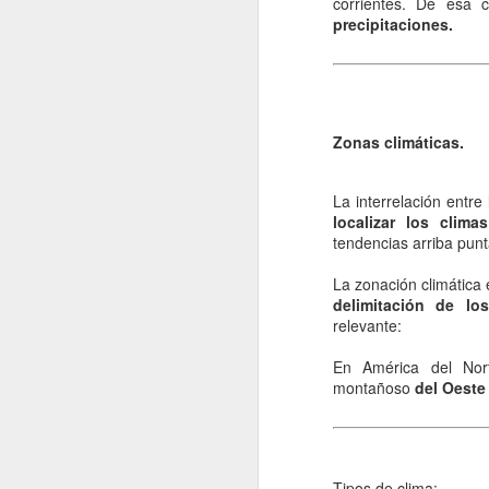
corrientes. De esa c
precipitaciones.
fo
C
De
mo
Zonas climáticas.
a
pe
La interrelación entre
J
localizar los clima
tendencias arriba pun
Un
La zonación climática 
a
delimitación de lo
i
relevante:
c
ba
En América del Nort
po
montañoso
del Oeste
D
J
Tipos de clima: