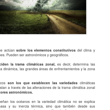
queda electrizado. Su carga eléctrica experimentan una
distribución hasta llegar a una situación de equilibrio. Aquellos
erpos que permite la libre circulación de las cargas en su seno se
enominan conductores.
 naturaleza eléctrica de la materia.
El comunismo una doctrina política.
AN
e actúan
sobre los elementos constitutivos
del clima y
5
El comunismo, desarrollado a partir del marxismo en el siglo XIX,
nes. Pueden ser astronómicos y geográficos.
tuvo una gran importancia en la conformación del mundo en el
iglo XX, aunque hoy se encuentra en decadencia.
ciden la trama climáticas zonal,
es decir, determina las
na dinámica, las grandes áreas de enfrentamientos y la zona
 teoría del comunismo postula el logro de una sociedad igualitaria y
n clases, donde la riqueza se reparta de forma equitativa entre todos
s seres humanos llegando incluso a la abolición de la propiedad
icos
son los que establecen las variedades
climáticas
ivada. Estas ideas se encuentran presentes en todo tipo de utopías a
stan a través de las alteraciones de la trama climática zonal
 largo de la historia.
tores astronómicos.
eñan los océanos en la variedad climática no se explica
¿Qué sabes sobre los cómic?
AN
asa y su inercia térmica, sino que también desde sus
4
En el cine, los dibujos animados, las revistas y aún la prensa