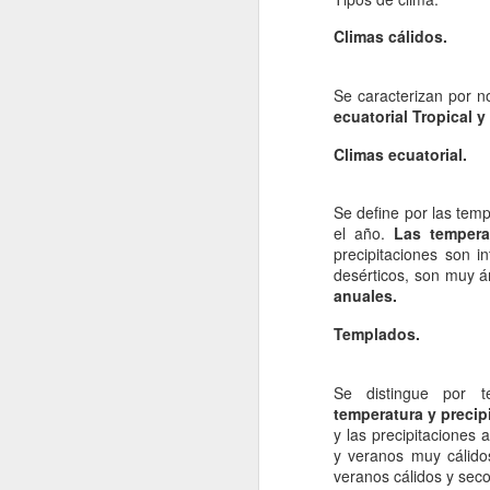
Climas cálidos.
cr
me
un
Se caracterizan por n
pr
ecuatorial Tropical y 
R
Climas ecuatorial.
En
in
Se define por las temp
J
el año.
Las temperat
precipitaciones son 
desérticos, son muy á
su
anuales.
Ch
Templados.
El
Fu
Se distingue por t
a 
temperatura y precip
y las precipitaciones 
y veranos muy cálid
D
veranos cálidos y seco