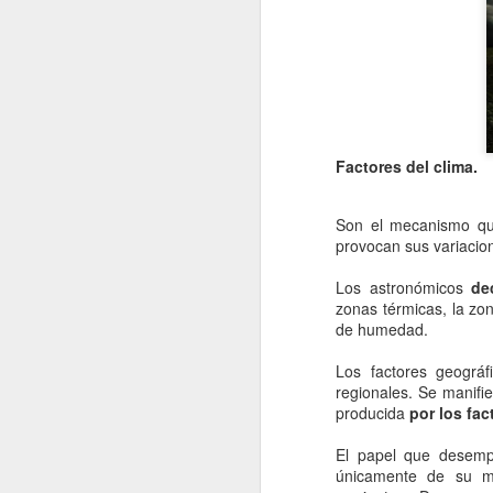
re
cu
d
La
Factores del clima.
J
Son el mecanismo qu
provocan sus variacio
s
Los astronómicos
de
zonas térmicas, la zo
La
de humedad.
si
lo
Los factores geográf
pr
regionales. Se manifie
lo
producida
por los fac
El papel que desemp
J
únicamente de su m