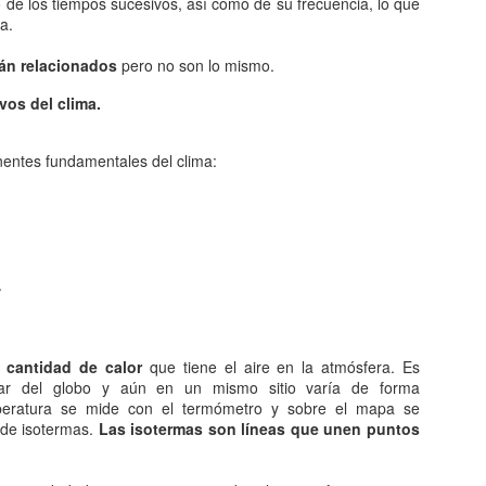
o de los tiempos sucesivos, así como de su frecuencia, lo que
Entre los astrónomos del m
ma.
del universo con forma de
relacionada con exigencias d
tán relacionados
pero no son lo mismo.
esfera representaba para e
la armonía y la unidad unive
vos del clima.
En el ámbito griego, se ace
es una esfera fija, ocupaba
entes fundamentales del clima:
inmensa estructura. A su alr
Estrellas y demás cuerpos 
.
 cantidad de calor
que tiene el aire en la atmósfera. Es
gar del globo y aún en un mismo sitio varía de forma
eratura se mide con el termómetro y sobre el mapa se
de isotermas.
Las isotermas son líneas que unen puntos